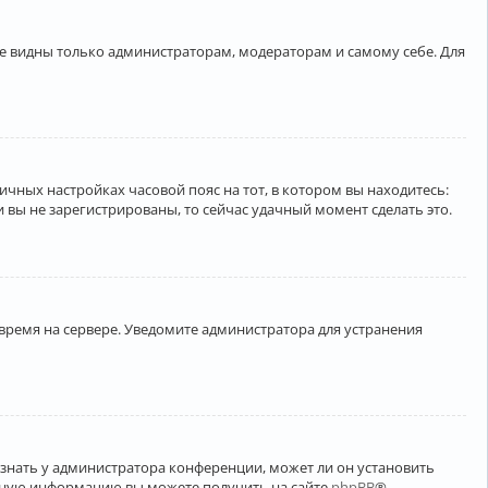
ете видны только администраторам, модераторам и самому себе. Для
личных настройках часовой пояс на тот, в котором вы находитесь:
ли вы не зарегистрированы, то сейчас удачный момент сделать это.
 время на сервере. Уведомите администратора для устранения
узнать у администратора конференции, может ли он установить
ельную информацию вы можете получить на сайте
phpBB
®.