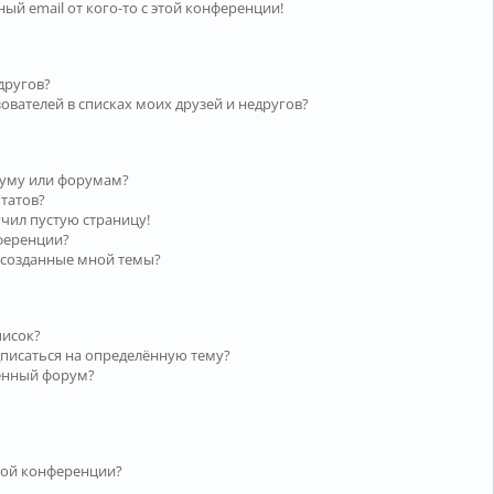
ый email от кого-то с этой конференции!
другов?
ователей в списках моих друзей и недругов?
руму или форумам?
ьтатов?
учил пустую страницу!
нференции?
 созданные мной темы?
писок?
дписаться на определённую тему?
лённый форум?
той конференции?