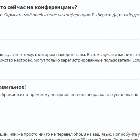
Кто сейчас на конференции»?
ию
Скрывать моё пребывание на конференции
. Выберите
Да
, и вы буд
су, а не к тому, в котором находитесь вы. В этом случае измените в 
льшинство настроек, могут только зарегистрированные пользователи. Ес
равильное!
отображается по-прежнему неверное, значит, неправильно установлено
ии, или же просто никто не перевёл phpBB на ваш язык. Попробуйте 
ествует, то вы сами можете перевести phpBB на свой язык. Дополнит