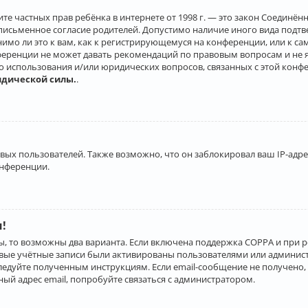
о защите частных прав ребёнка в интернете от 1998 г. — это закон Соеди
письменное согласие родителей. Допустимо наличие иного вида подт
нимо ли это к вам, как к регистрирующемуся на конференции, или к с
ференции не может давать рекомендаций по правовым вопросам и не 
го использования и/или юридических вопросов, связанных с этой конф
идической силы.
.
х пользователей. Также возможно, что он заблокировал ваш IP-адрес
онференции.
и!
ы, то возможны два варианта. Если включена поддержка COPPA и при р
овые учётные записи были активированы пользователями или админист
ледуйте полученным инструкциям. Если email-сообщение не получено, 
ый адрес email, попробуйте связаться с администратором.