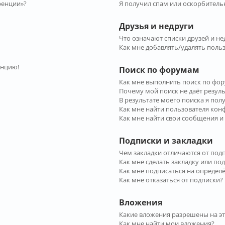
ренции»?
Я получил спам или оскорбительн
Друзья и недруги
Что означают списки друзей и не
Как мне добавлять/удалять польз
енцию!
Поиск по форумам
Как мне выполнить поиск по фо
Почему мой поиск не даёт резул
В результате моего поиска я пол
Как мне найти пользователя ко
Как мне найти свои сообщения и
Подписки и закладки
Чем закладки отличаются от под
Как мне сделать закладку или по
Как мне подписаться на опреде
Как мне отказаться от подписки?
Вложения
Какие вложения разрешены на э
Как мне найти мои вложения?