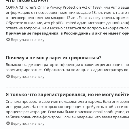
Что такое COPPA?
COPPA (Children’s Online Privacy Protection Act of 1998), или Акт 
информацию от несовершеннолетних младше 13 лет, иметь на это 
от несовершеннолетних младше 13 лет. Если вы не уверены, приме
Обратите внимание, что phpBB Limited администрация данной кон
ответе на вопрос «С кем можно связаться по вопросу некорректно
Примечание переводчика: в России данный акт не имеет юр
Вернуться к началу
Почему я не могу зарегистрироваться?
Возможно, администратор конференции отключил регистрацию новы
зарегистрироваться. Обратитесь за помощью к администратору к
Вернуться к началу
Я только что зарегистрировался, но не могу войт
Сначала проверьте свои имя пользователя и пароль. Если они верн
инструкциям. На некоторых конференциях требуется, чтобы все н
процессе регистрации. Если вам было прислано email-сообщение, с
заблокирован спам-фильтром. Если вы уверены, что ввели правильн
Вернуться к началу