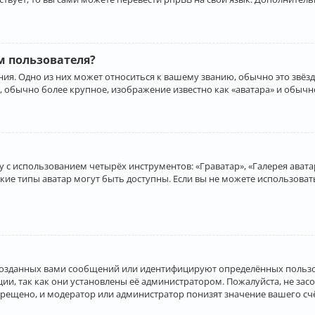
 пользователя?
ия. Одно из них может относиться к вашему званию, обычно это звёзд
, обычно более крупное, изображение известно как «аватара» и обычн
 с использованием четырёх инструментов: «Граватар», «Галерея аватар
акие типы аватар могут быть доступны. Если вы не можете использова
созданных вами сообщений или идентифицируют определённых пользо
и, так как они установлены её администратором. Пожалуйста, не за
прещено, и модератор или администратор понизят значение вашего с