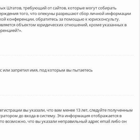
нённых Штатов, требующий от сайтов, которые могут собирать
верждения того, что опекуны разрешают сбор личной информации
амой конференции, обратитесь за помощью к юрисконсульту.
является объектом юридических отношений, кроме указанных в
еренцией?».
 или запретил имя, под которым вы пытаетесь
егистрации вы указали, что вам менее 13 лет, следуйте полученным
ратором до входа в систему. Эта информация отображается в
то возможно, что вы указали неправильный адрес email либо он