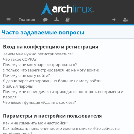
Главная
с
о
аг
о
х
ег
Часто задаваемые вопросы
ы
ру
ру
ку
о
и
Вход на конференцию и регистрация
л
м
зк
м
д
ст
Зачем мне нужно регистрироваться?
к
и
е
р
Что такое COPPA?
и
н
а
Почему я не могу зарегистрироваться?
Я только что зарегистрировался, но не могу войти!
та
ц
Почему я не могу войти?
Я давно зарегистрирован, но больше не могу войти!
ц
и
Я забыл пароль!
и
я
Почему мне периодически приходится повторять ввод имени и
пароля?
я
Что делает функция «Удалить cookies»?
Параметры и настройки пользователя
Как мне изменить мои настройки?
Как избежать появления моего имени в списке «Кто сейчас на
конференции»?