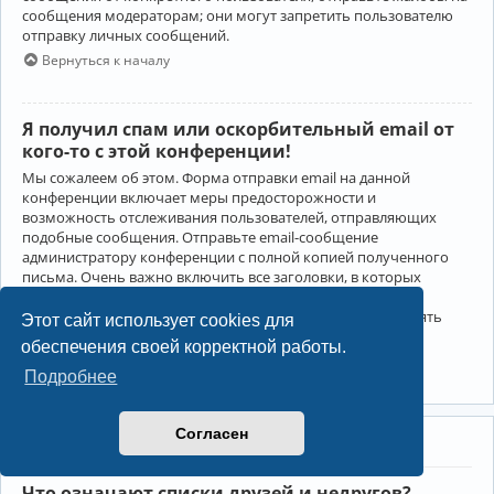
сообщения модераторам; они могут запретить пользователю
отправку личных сообщений.
Вернуться к началу
Я получил спам или оскорбительный email от
кого-то с этой конференции!
Мы сожалеем об этом. Форма отправки email на данной
конференции включает меры предосторожности и
возможность отслеживания пользователей, отправляющих
подобные сообщения. Отправьте email-сообщение
администратору конференции с полной копией полученного
письма. Очень важно включить все заголовки, в которых
содержится детальная информация об отправителе.
Администратор конференции сможет в этом случае принять
Этот сайт использует cookies для
меры.
обеспечения своей корректной работы.
Вернуться к началу
Подробнее
Согласен
Друзья и недруги
Что означают списки друзей и недругов?