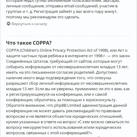
которые недоступны анонимным пользователям: аватары,
личные сообщения, отправка email-сообщений, участие в
группах и т. д. Регистрация займёт у вас всего пару минут,
поэтому мы рекомендуем это сделать.
Вернуться к началу
Что такое COPPA?
COPPA (Children’s Online Privacy Protection Act of 1998), или Акт о
защите частных прав ребёнка в интернете от 1998 г. — это закон
Соединённых Штатов, требующий от сайтов, которые могут
собирать информацию от несовершеннолетних младше 13 лет,
иметь на это письменное согласие родителей. Допустимо
наличие иного вида подтверждения того, что опекуны
разрешают сбор личной информации от несовершеннолетних
младше 13 лет. Если вы не уверены, применимо ли это к вам, как
к регистрирующемуся на конференции, или к самой
конференции, обратитесь за помощью к юрисконсульту.
Обратите внимание, что phpBB Limited администрация данной
конференции не может давать рекомендаций по правовым
вопросам и не является объектом юридических отношений,
кроме указанных в ответе на вопрос «С кем можно связаться по
вопросу некорректного использования и/или юридических
вопросов, связанных с этой конференцией?».