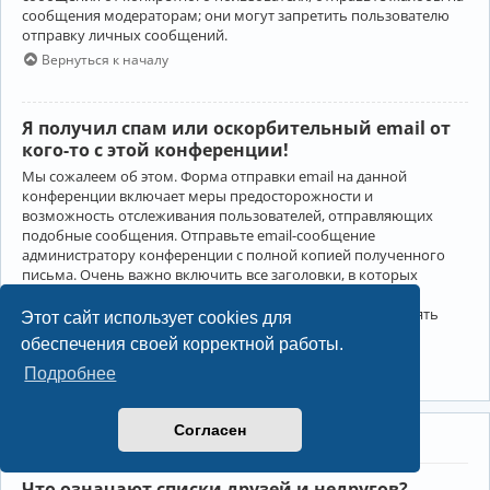
сообщения модераторам; они могут запретить пользователю
отправку личных сообщений.
Вернуться к началу
Я получил спам или оскорбительный email от
кого-то с этой конференции!
Мы сожалеем об этом. Форма отправки email на данной
конференции включает меры предосторожности и
возможность отслеживания пользователей, отправляющих
подобные сообщения. Отправьте email-сообщение
администратору конференции с полной копией полученного
письма. Очень важно включить все заголовки, в которых
содержится детальная информация об отправителе.
Администратор конференции сможет в этом случае принять
Этот сайт использует cookies для
меры.
обеспечения своей корректной работы.
Вернуться к началу
Подробнее
Согласен
Друзья и недруги
Что означают списки друзей и недругов?