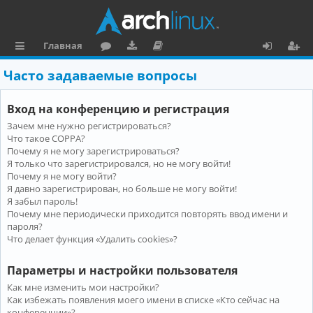
Главная
с
о
аг
о
х
ег
Часто задаваемые вопросы
ы
ру
ру
ку
о
и
Вход на конференцию и регистрация
л
м
зк
м
д
ст
Зачем мне нужно регистрироваться?
к
и
е
р
Что такое COPPA?
и
н
а
Почему я не могу зарегистрироваться?
Я только что зарегистрировался, но не могу войти!
та
ц
Почему я не могу войти?
Я давно зарегистрирован, но больше не могу войти!
ц
и
Я забыл пароль!
и
я
Почему мне периодически приходится повторять ввод имени и
пароля?
я
Что делает функция «Удалить cookies»?
Параметры и настройки пользователя
Как мне изменить мои настройки?
Как избежать появления моего имени в списке «Кто сейчас на
конференции»?