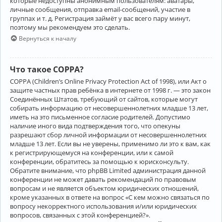
которые недоступны анонимным пользователям: аватары,
личные сообщения, отправка email-сообщений, участие в
группах и т. д. Регистрация займёт у вас всего пару минут,
поэтому мы рекомендуем это сделать.
Вернуться к началу
Что такое COPPA?
COPPA (Children’s Online Privacy Protection Act of 1998), или Акт о
защите частных прав ребёнка в интернете от 1998 г. — это закон
Соединённых Штатов, требующий от сайтов, которые могут
собирать информацию от несовершеннолетних младше 13 лет,
иметь на это письменное согласие родителей. Допустимо
наличие иного вида подтверждения того, что опекуны
разрешают сбор личной информации от несовершеннолетних
младше 13 лет. Если вы не уверены, применимо ли это к вам, как
к регистрирующемуся на конференции, или к самой
конференции, обратитесь за помощью к юрисконсульту.
Обратите внимание, что phpBB Limited администрация данной
конференции не может давать рекомендаций по правовым
вопросам и не является объектом юридических отношений,
кроме указанных в ответе на вопрос «С кем можно связаться по
вопросу некорректного использования и/или юридических
вопросов, связанных с этой конференцией?».