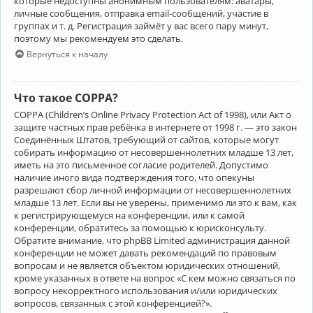
которые недоступны анонимным пользователям: аватары,
личные сообщения, отправка email-сообщений, участие в
группах и т. д. Регистрация займёт у вас всего пару минут,
поэтому мы рекомендуем это сделать.
Вернуться к началу
Что такое COPPA?
COPPA (Children’s Online Privacy Protection Act of 1998), или Акт о
защите частных прав ребёнка в интернете от 1998 г. — это закон
Соединённых Штатов, требующий от сайтов, которые могут
собирать информацию от несовершеннолетних младше 13 лет,
иметь на это письменное согласие родителей. Допустимо
наличие иного вида подтверждения того, что опекуны
разрешают сбор личной информации от несовершеннолетних
младше 13 лет. Если вы не уверены, применимо ли это к вам, как
к регистрирующемуся на конференции, или к самой
конференции, обратитесь за помощью к юрисконсульту.
Обратите внимание, что phpBB Limited администрация данной
конференции не может давать рекомендаций по правовым
вопросам и не является объектом юридических отношений,
кроме указанных в ответе на вопрос «С кем можно связаться по
вопросу некорректного использования и/или юридических
вопросов, связанных с этой конференцией?».