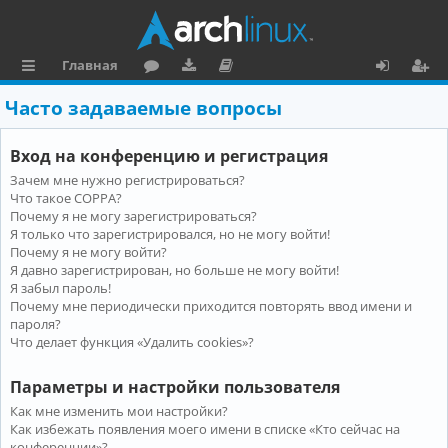
Главная
с
о
аг
о
х
ег
Часто задаваемые вопросы
ы
ру
ру
ку
о
и
Вход на конференцию и регистрация
л
м
зк
м
д
ст
Зачем мне нужно регистрироваться?
к
и
е
р
Что такое COPPA?
и
н
а
Почему я не могу зарегистрироваться?
Я только что зарегистрировался, но не могу войти!
та
ц
Почему я не могу войти?
Я давно зарегистрирован, но больше не могу войти!
ц
и
Я забыл пароль!
и
я
Почему мне периодически приходится повторять ввод имени и
пароля?
я
Что делает функция «Удалить cookies»?
Параметры и настройки пользователя
Как мне изменить мои настройки?
Как избежать появления моего имени в списке «Кто сейчас на
конференции»?