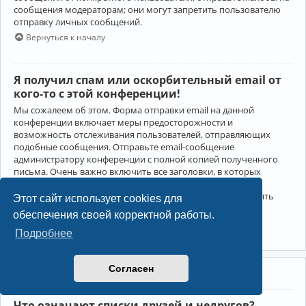
сообщения модераторам; они могут запретить пользователю
отправку личных сообщений.
Вернуться к началу
Я получил спам или оскорбительный email от
кого-то с этой конференции!
Мы сожалеем об этом. Форма отправки email на данной
конференции включает меры предосторожности и
возможность отслеживания пользователей, отправляющих
подобные сообщения. Отправьте email-сообщение
администратору конференции с полной копией полученного
письма. Очень важно включить все заголовки, в которых
содержится детальная информация об отправителе.
Администратор конференции сможет в этом случае принять
Этот сайт использует cookies для
меры.
обеспечения своей корректной работы.
Вернуться к началу
Подробнее
Согласен
Друзья и недруги
Что означают списки друзей и недругов?