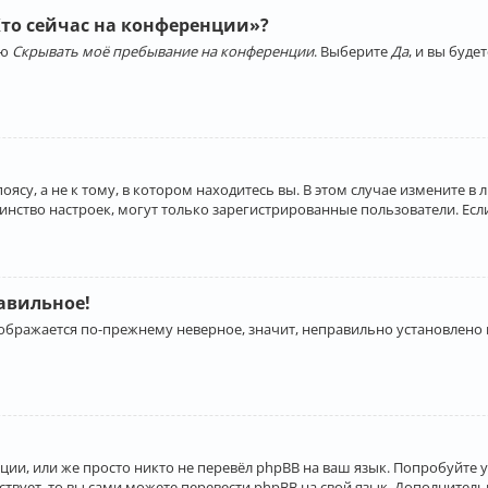
Кто сейчас на конференции»?
ию
Скрывать моё пребывание на конференции
. Выберите
Да
, и вы буд
су, а не к тому, в котором находитесь вы. В этом случае измените в 
льшинство настроек, могут только зарегистрированные пользователи. Ес
равильное!
отображается по-прежнему неверное, значит, неправильно установлено
ии, или же просто никто не перевёл phpBB на ваш язык. Попробуйте 
ествует, то вы сами можете перевести phpBB на свой язык. Дополнит