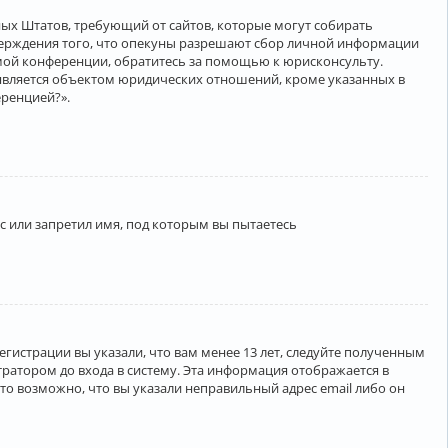
нённых Штатов, требующий от сайтов, которые могут собирать
верждения того, что опекуны разрешают сбор личной информации
амой конференции, обратитесь за помощью к юрисконсульту.
является объектом юридических отношений, кроме указанных в
еренцией?».
 или запретил имя, под которым вы пытаетесь
егистрации вы указали, что вам менее 13 лет, следуйте полученным
ратором до входа в систему. Эта информация отображается в
то возможно, что вы указали неправильный адрес email либо он