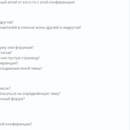
ый email от кого-то с этой конференции!
другов?
ователей в списках моих друзей и недругов?
руму или форумам?
ьтатов?
учил пустую страницу!
нференции?
 созданные мной темы?
писок?
дписаться на определённую тему?
лённый форум?
той конференции?