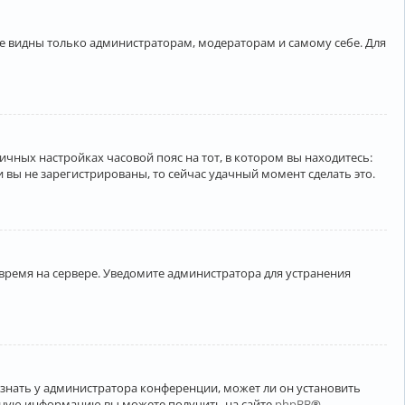
ете видны только администраторам, модераторам и самому себе. Для
личных настройках часовой пояс на тот, в котором вы находитесь:
ли вы не зарегистрированы, то сейчас удачный момент сделать это.
 время на сервере. Уведомите администратора для устранения
узнать у администратора конференции, может ли он установить
ельную информацию вы можете получить на сайте
phpBB
®.