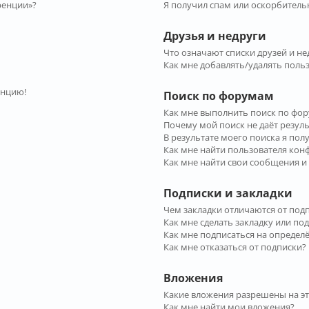
ренции»?
Я получил спам или оскорбительн
Друзья и недруги
Что означают списки друзей и не
Как мне добавлять/удалять польз
енцию!
Поиск по форумам
Как мне выполнить поиск по фо
Почему мой поиск не даёт резул
В результате моего поиска я пол
Как мне найти пользователя ко
Как мне найти свои сообщения и
Подписки и закладки
Чем закладки отличаются от под
Как мне сделать закладку или по
Как мне подписаться на опреде
Как мне отказаться от подписки?
Вложения
Какие вложения разрешены на э
Как мне найти мои вложения?