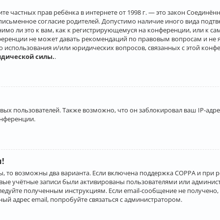
о защите частных прав ребёнка в интернете от 1998 г. — это закон Соеди
письменное согласие родителей. Допустимо наличие иного вида подт
нимо ли это к вам, как к регистрирующемуся на конференции, или к с
ференции не может давать рекомендаций по правовым вопросам и не 
го использования и/или юридических вопросов, связанных с этой конф
идической силы.
.
х пользователей. Также возможно, что он заблокировал ваш IP-адрес
онференции.
и!
ы, то возможны два варианта. Если включена поддержка COPPA и при р
овые учётные записи были активированы пользователями или админист
ледуйте полученным инструкциям. Если email-сообщение не получено, 
ый адрес email, попробуйте связаться с администратором.