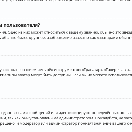
 пользователя?
ия. Одно из них может относиться к вашему званию, обычно это звёзд
, обычно более крупное, изображение известно как «аватара» и обычн
 с использованием четырёх инструментов: «Граватар», «Галерея аватар
акие типы аватар могут быть доступны. Если вы не можете использова
созданных вами сообщений или идентифицируют определённых пользо
и, так как они установлены её администратором. Пожалуйста, не за
прещено, и модератор или администратор понизят значение вашего с