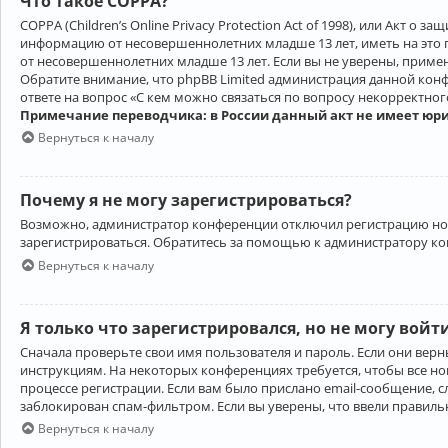
Что такое COPPA?
COPPA (Children’s Online Privacy Protection Act of 1998), или Акт 
информацию от несовершеннолетних младше 13 лет, иметь на это 
от несовершеннолетних младше 13 лет. Если вы не уверены, приме
Обратите внимание, что phpBB Limited администрация данной кон
ответе на вопрос «С кем можно связаться по вопросу некорректно
Примечание переводчика: в России данный акт не имеет юр
Вернуться к началу
Почему я не могу зарегистрироваться?
Возможно, администратор конференции отключил регистрацию новы
зарегистрироваться. Обратитесь за помощью к администратору к
Вернуться к началу
Я только что зарегистрировался, но не могу войт
Сначала проверьте свои имя пользователя и пароль. Если они верн
инструкциям. На некоторых конференциях требуется, чтобы все н
процессе регистрации. Если вам было прислано email-сообщение, с
заблокирован спам-фильтром. Если вы уверены, что ввели правильн
Вернуться к началу