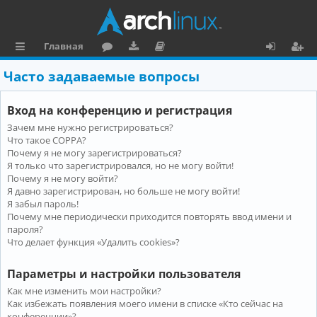
Главная
с
о
аг
о
х
ег
Часто задаваемые вопросы
ы
ру
ру
ку
о
и
Вход на конференцию и регистрация
л
м
зк
м
д
ст
Зачем мне нужно регистрироваться?
к
и
е
р
Что такое COPPA?
и
н
а
Почему я не могу зарегистрироваться?
Я только что зарегистрировался, но не могу войти!
та
ц
Почему я не могу войти?
Я давно зарегистрирован, но больше не могу войти!
ц
и
Я забыл пароль!
и
я
Почему мне периодически приходится повторять ввод имени и
пароля?
я
Что делает функция «Удалить cookies»?
Параметры и настройки пользователя
Как мне изменить мои настройки?
Как избежать появления моего имени в списке «Кто сейчас на
конференции»?