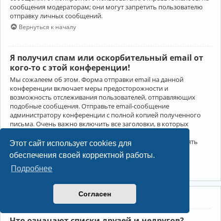
сообщения модераторам; они могут запретить пользователю
отправку личных сообщений.
Вернуться к началу
Я получил спам или оскорбительный email от
кого-то с этой конференции!
Мы сожалеем об этом. Форма отправки email на данной
конференции включает меры предосторожности и
возможность отслеживания пользователей, отправляющих
подобные сообщения. Отправьте email-сообщение
администратору конференции с полной копией полученного
письма. Очень важно включить все заголовки, в которых
содержится детальная информация об отправителе.
Администратор конференции сможет в этом случае принять
Этот сайт использует cookies для
меры.
обеспечения своей корректной работы.
Вернуться к началу
Подробнее
Согласен
Друзья и недруги
Что означают списки друзей и недругов?