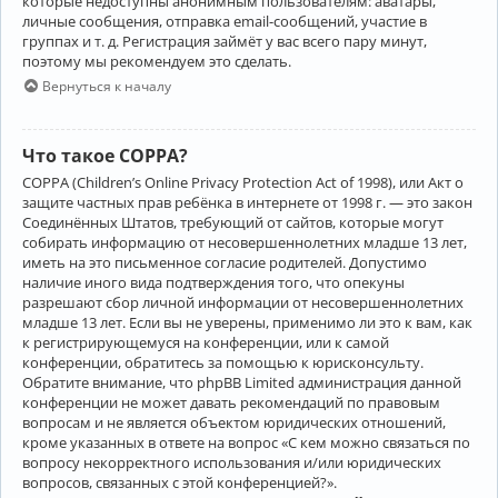
которые недоступны анонимным пользователям: аватары,
личные сообщения, отправка email-сообщений, участие в
группах и т. д. Регистрация займёт у вас всего пару минут,
поэтому мы рекомендуем это сделать.
Вернуться к началу
Что такое COPPA?
COPPA (Children’s Online Privacy Protection Act of 1998), или Акт о
защите частных прав ребёнка в интернете от 1998 г. — это закон
Соединённых Штатов, требующий от сайтов, которые могут
собирать информацию от несовершеннолетних младше 13 лет,
иметь на это письменное согласие родителей. Допустимо
наличие иного вида подтверждения того, что опекуны
разрешают сбор личной информации от несовершеннолетних
младше 13 лет. Если вы не уверены, применимо ли это к вам, как
к регистрирующемуся на конференции, или к самой
конференции, обратитесь за помощью к юрисконсульту.
Обратите внимание, что phpBB Limited администрация данной
конференции не может давать рекомендаций по правовым
вопросам и не является объектом юридических отношений,
кроме указанных в ответе на вопрос «С кем можно связаться по
вопросу некорректного использования и/или юридических
вопросов, связанных с этой конференцией?».