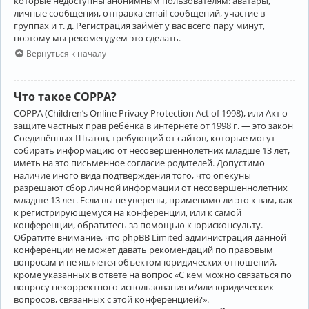
которые недоступны анонимным пользователям: аватары,
личные сообщения, отправка email-сообщений, участие в
группах и т. д. Регистрация займёт у вас всего пару минут,
поэтому мы рекомендуем это сделать.
Вернуться к началу
Что такое COPPA?
COPPA (Children’s Online Privacy Protection Act of 1998), или Акт о
защите частных прав ребёнка в интернете от 1998 г. — это закон
Соединённых Штатов, требующий от сайтов, которые могут
собирать информацию от несовершеннолетних младше 13 лет,
иметь на это письменное согласие родителей. Допустимо
наличие иного вида подтверждения того, что опекуны
разрешают сбор личной информации от несовершеннолетних
младше 13 лет. Если вы не уверены, применимо ли это к вам, как
к регистрирующемуся на конференции, или к самой
конференции, обратитесь за помощью к юрисконсульту.
Обратите внимание, что phpBB Limited администрация данной
конференции не может давать рекомендаций по правовым
вопросам и не является объектом юридических отношений,
кроме указанных в ответе на вопрос «С кем можно связаться по
вопросу некорректного использования и/или юридических
вопросов, связанных с этой конференцией?».