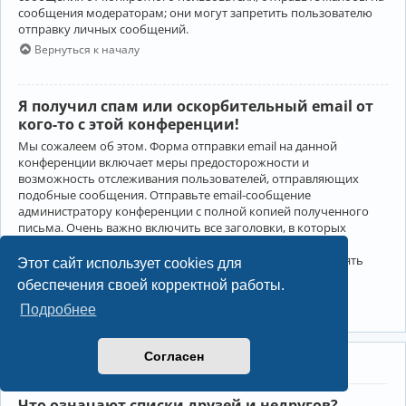
сообщения модераторам; они могут запретить пользователю
отправку личных сообщений.
Вернуться к началу
Я получил спам или оскорбительный email от
кого-то с этой конференции!
Мы сожалеем об этом. Форма отправки email на данной
конференции включает меры предосторожности и
возможность отслеживания пользователей, отправляющих
подобные сообщения. Отправьте email-сообщение
администратору конференции с полной копией полученного
письма. Очень важно включить все заголовки, в которых
содержится детальная информация об отправителе.
Администратор конференции сможет в этом случае принять
Этот сайт использует cookies для
меры.
обеспечения своей корректной работы.
Вернуться к началу
Подробнее
Согласен
Друзья и недруги
Что означают списки друзей и недругов?