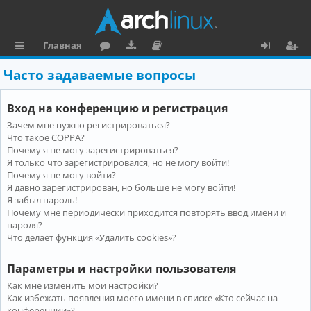
Главная
с
о
аг
о
х
ег
Часто задаваемые вопросы
ы
ру
ру
ку
о
и
Вход на конференцию и регистрация
л
м
зк
м
д
ст
Зачем мне нужно регистрироваться?
к
и
е
р
Что такое COPPA?
и
н
а
Почему я не могу зарегистрироваться?
Я только что зарегистрировался, но не могу войти!
та
ц
Почему я не могу войти?
Я давно зарегистрирован, но больше не могу войти!
ц
и
Я забыл пароль!
и
я
Почему мне периодически приходится повторять ввод имени и
пароля?
я
Что делает функция «Удалить cookies»?
Параметры и настройки пользователя
Как мне изменить мои настройки?
Как избежать появления моего имени в списке «Кто сейчас на
конференции»?