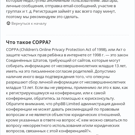
которые недоступны анонимным пользователям: аватары,
личные сообщения, отправка email-сообщений, участие в
группах и т. д. Регистрация займёт у вас всего пару минут,
поэтому мы рекомендуем это сделать.
Вернуться к началу
Что такое COPPA?
COPPA (Children’s Online Privacy Protection Act of 1998), или Акт о
защите частных прав ребёнка в интернете от 1998 г. — это закон
Соединённых Штатов, требующий от сайтов, которые могут
собирать информацию от несовершеннолетних младше 13 лет,
иметь на это письменное согласие родителей. Допустимо
наличие иного вида подтверждения того, что опекуны
разрешают сбор личной информации от несовершеннолетних
младше 13 лет. Если вы не уверены, применимо ли это к вам, как
к регистрирующемуся на конференции, или к самой
конференции, обратитесь за помощью к юрисконсульту.
Обратите внимание, что phpBB Limited администрация данной
конференции не может давать рекомендаций по правовым
вопросам и не является объектом юридических отношений,
кроме указанных в ответе на вопрос «С кем можно связаться по
вопросу некорректного использования и/или юридических
вопросов, связанных с этой конференцией?».