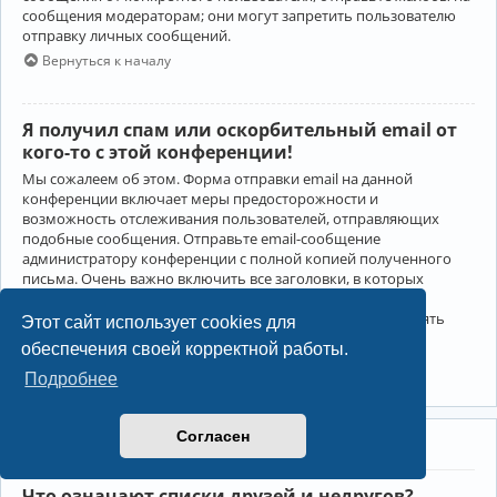
сообщения модераторам; они могут запретить пользователю
отправку личных сообщений.
Вернуться к началу
Я получил спам или оскорбительный email от
кого-то с этой конференции!
Мы сожалеем об этом. Форма отправки email на данной
конференции включает меры предосторожности и
возможность отслеживания пользователей, отправляющих
подобные сообщения. Отправьте email-сообщение
администратору конференции с полной копией полученного
письма. Очень важно включить все заголовки, в которых
содержится детальная информация об отправителе.
Администратор конференции сможет в этом случае принять
Этот сайт использует cookies для
меры.
обеспечения своей корректной работы.
Вернуться к началу
Подробнее
Согласен
Друзья и недруги
Что означают списки друзей и недругов?