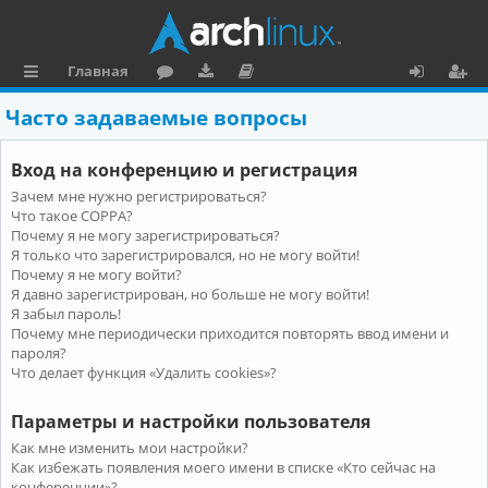
Главная
с
о
аг
о
х
ег
Часто задаваемые вопросы
ы
ру
ру
ку
о
и
Вход на конференцию и регистрация
л
м
зк
м
д
ст
Зачем мне нужно регистрироваться?
к
и
е
р
Что такое COPPA?
и
н
а
Почему я не могу зарегистрироваться?
Я только что зарегистрировался, но не могу войти!
та
ц
Почему я не могу войти?
Я давно зарегистрирован, но больше не могу войти!
ц
и
Я забыл пароль!
и
я
Почему мне периодически приходится повторять ввод имени и
пароля?
я
Что делает функция «Удалить cookies»?
Параметры и настройки пользователя
Как мне изменить мои настройки?
Как избежать появления моего имени в списке «Кто сейчас на
конференции»?