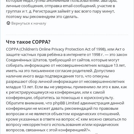
которые недоступны анонимным пользователям: аватары,
личные сообщения, отправка email-сообщений, участие в
группах и т. д. Регистрация займёт у вас всего пару минут,
поэтому мы рекомендуем это сделать.
Вернуться к началу
Что такое COPPA?
COPPA (Children’s Online Privacy Protection Act of 1998), или Акт о
защите частных прав ребёнка в интернете от 1998 г. — это закон
Соединённых Штатов, требующий от сайтов, которые могут
собирать информацию от несовершеннолетних младше 13 лет,
иметь на это письменное согласие родителей. Допустимо
наличие иного вида подтверждения того, что опекуны
разрешают сбор личной информации от несовершеннолетних
младше 13 лет. Если вы не уверены, применимо ли это к вам, как
к регистрирующемуся на конференции, или к самой
конференции, обратитесь за помощью к юрисконсульту.
Обратите внимание, что phpBB Limited администрация данной
конференции не может давать рекомендаций по правовым
вопросам и не является объектом юридических отношений,
кроме указанных в ответе на вопрос «С кем можно связаться по
вопросу некорректного использования и/или юридических
вопросов, связанных с этой конференцией?».