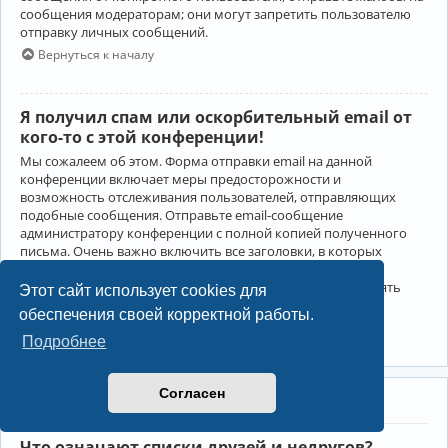
сообщения модераторам; они могут запретить пользователю
отправку личных сообщений.
Вернуться к началу
Я получил спам или оскорбительный email от
кого-то с этой конференции!
Мы сожалеем об этом. Форма отправки email на данной
конференции включает меры предосторожности и
возможность отслеживания пользователей, отправляющих
подобные сообщения. Отправьте email-сообщение
администратору конференции с полной копией полученного
письма. Очень важно включить все заголовки, в которых
содержится детальная информация об отправителе.
Администратор конференции сможет в этом случае принять
Этот сайт использует cookies для
меры.
обеспечения своей корректной работы.
Вернуться к началу
Подробнее
Согласен
Друзья и недруги
Что означают списки друзей и недругов?