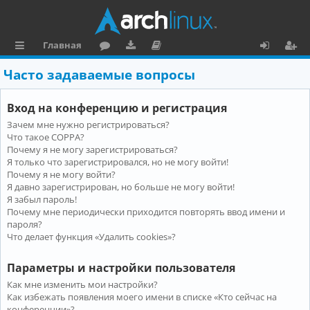
Главная
с
о
аг
о
х
ег
Часто задаваемые вопросы
ы
ру
ру
ку
о
и
Вход на конференцию и регистрация
л
м
зк
м
д
ст
Зачем мне нужно регистрироваться?
к
и
е
р
Что такое COPPA?
и
н
а
Почему я не могу зарегистрироваться?
Я только что зарегистрировался, но не могу войти!
та
ц
Почему я не могу войти?
Я давно зарегистрирован, но больше не могу войти!
ц
и
Я забыл пароль!
и
я
Почему мне периодически приходится повторять ввод имени и
пароля?
я
Что делает функция «Удалить cookies»?
Параметры и настройки пользователя
Как мне изменить мои настройки?
Как избежать появления моего имени в списке «Кто сейчас на
конференции»?