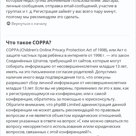
которые недоступны анонимным пользователям: аватары,
личные сообщения, отправка email-сообщений, участие в
группах и т. д. Регистрация займёт у вас всего пару минут,
поэтому мы рекомендуем это сделать.
Вернуться к началу
Что такое COPPA?
COPPA (Children’s Online Privacy Protection Act of 1998), или Акт о
защите частных прав ребёнка в интернете от 1998 г. — это закон
Соединённых Штатов, требующий от сайтов, которые могут
собирать информацию от несовершеннолетних младше 13 лет,
иметь на это письменное согласие родителей. Допустимо
наличие иного вида подтверждения того, что опекуны
разрешают сбор личной информации от несовершеннолетних
младше 13 лет. Если вы не уверены, применимо ли это к вам, как
к регистрирующемуся на конференции, или к самой
конференции, обратитесь за помощью к юрисконсульту.
Обратите внимание, что phpBB Limited администрация данной
конференции не может давать рекомендаций по правовым
вопросам и не является объектом юридических отношений,
кроме указанных в ответе на вопрос «С кем можно связаться по
вопросу некорректного использования и/или юридических
вопросов, связанных с этой конференцией?».