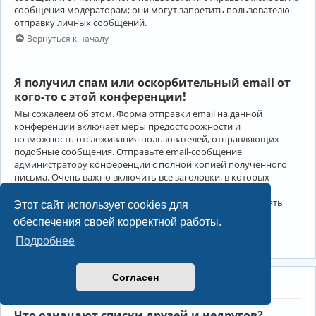
сообщения модераторам; они могут запретить пользователю
отправку личных сообщений.
Вернуться к началу
Я получил спам или оскорбительный email от
кого-то с этой конференции!
Мы сожалеем об этом. Форма отправки email на данной
конференции включает меры предосторожности и
возможность отслеживания пользователей, отправляющих
подобные сообщения. Отправьте email-сообщение
администратору конференции с полной копией полученного
письма. Очень важно включить все заголовки, в которых
содержится детальная информация об отправителе.
Администратор конференции сможет в этом случае принять
Этот сайт использует cookies для
меры.
обеспечения своей корректной работы.
Вернуться к началу
Подробнее
Согласен
Друзья и недруги
Что означают списки друзей и недругов?