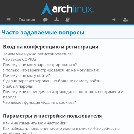
Главная
с
о
аг
о
х
ег
Часто задаваемые вопросы
ы
ру
ру
ку
о
и
Вход на конференцию и регистрация
л
м
зк
м
д
ст
Зачем мне нужно регистрироваться?
к
и
е
р
Что такое COPPA?
и
н
а
Почему я не могу зарегистрироваться?
Я только что зарегистрировался, но не могу войти!
та
ц
Почему я не могу войти?
Я давно зарегистрирован, но больше не могу войти!
ц
и
Я забыл пароль!
и
я
Почему мне периодически приходится повторять ввод имени и
пароля?
я
Что делает функция «Удалить cookies»?
Параметры и настройки пользователя
Как мне изменить мои настройки?
Как избежать появления моего имени в списке «Кто сейчас на
конференции»?