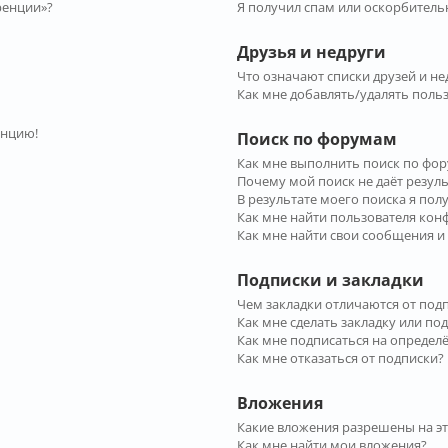
ренции»?
Я получил спам или оскорбительн
Друзья и недруги
Что означают списки друзей и не
Как мне добавлять/удалять польз
енцию!
Поиск по форумам
Как мне выполнить поиск по фо
Почему мой поиск не даёт резул
В результате моего поиска я пол
Как мне найти пользователя ко
Как мне найти свои сообщения и
Подписки и закладки
Чем закладки отличаются от под
Как мне сделать закладку или по
Как мне подписаться на опреде
Как мне отказаться от подписки?
Вложения
Какие вложения разрешены на э
Как мне найти мои вложения?