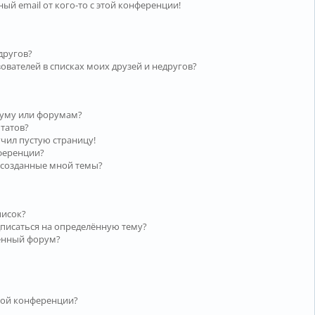
ый email от кого-то с этой конференции!
другов?
ователей в списках моих друзей и недругов?
руму или форумам?
ьтатов?
учил пустую страницу!
нференции?
 созданные мной темы?
писок?
дписаться на определённую тему?
лённый форум?
той конференции?