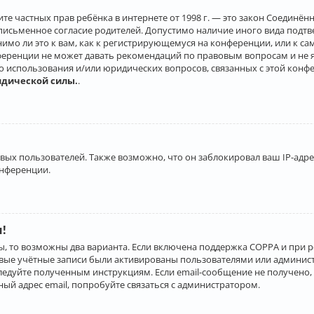
о защите частных прав ребёнка в интернете от 1998 г. — это закон Соеди
письменное согласие родителей. Допустимо наличие иного вида подт
нимо ли это к вам, как к регистрирующемуся на конференции, или к с
ференции не может давать рекомендаций по правовым вопросам и не 
го использования и/или юридических вопросов, связанных с этой конф
идической силы.
.
х пользователей. Также возможно, что он заблокировал ваш IP-адрес
онференции.
и!
ы, то возможны два варианта. Если включена поддержка COPPA и при р
овые учётные записи были активированы пользователями или админист
ледуйте полученным инструкциям. Если email-сообщение не получено, 
ый адрес email, попробуйте связаться с администратором.