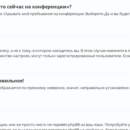
Кто сейчас на конференции»?
ию
Скрывать моё пребывание на конференции
. Выберите
Да
, и вы буд
су, а не к тому, в котором находитесь вы. В этом случае измените в 
льшинство настроек, могут только зарегистрированные пользователи. Ес
равильное!
отображается по-прежнему неверное, значит, неправильно установлено
ии, или же просто никто не перевёл phpBB на ваш язык. Попробуйте 
ествует, то вы сами можете перевести phpBB на свой язык. Дополнит