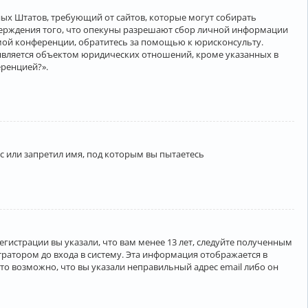
нённых Штатов, требующий от сайтов, которые могут собирать
верждения того, что опекуны разрешают сбор личной информации
амой конференции, обратитесь за помощью к юрисконсульту.
является объектом юридических отношений, кроме указанных в
еренцией?».
 или запретил имя, под которым вы пытаетесь
егистрации вы указали, что вам менее 13 лет, следуйте полученным
ратором до входа в систему. Эта информация отображается в
то возможно, что вы указали неправильный адрес email либо он