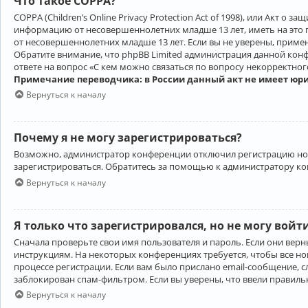
Что такое COPPA?
COPPA (Children’s Online Privacy Protection Act of 1998), или Акт 
информацию от несовершеннолетних младше 13 лет, иметь на это 
от несовершеннолетних младше 13 лет. Если вы не уверены, приме
Обратите внимание, что phpBB Limited администрация данной кон
ответе на вопрос «С кем можно связаться по вопросу некорректно
Примечание переводчика: в России данный акт не имеет юр
Вернуться к началу
Почему я не могу зарегистрироваться?
Возможно, администратор конференции отключил регистрацию новы
зарегистрироваться. Обратитесь за помощью к администратору к
Вернуться к началу
Я только что зарегистрировался, но не могу войт
Сначала проверьте свои имя пользователя и пароль. Если они верн
инструкциям. На некоторых конференциях требуется, чтобы все н
процессе регистрации. Если вам было прислано email-сообщение, с
заблокирован спам-фильтром. Если вы уверены, что ввели правильн
Вернуться к началу