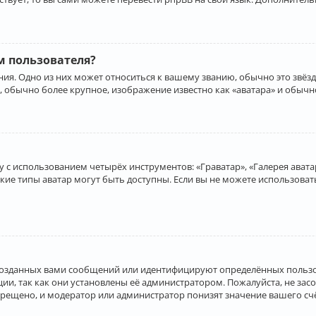
 пользователя?
ия. Одно из них может относиться к вашему званию, обычно это звёзд
, обычно более крупное, изображение известно как «аватара» и обычн
 с использованием четырёх инструментов: «Граватар», «Галерея аватар
акие типы аватар могут быть доступны. Если вы не можете использова
созданных вами сообщений или идентифицируют определённых пользо
и, так как они установлены её администратором. Пожалуйста, не за
прещено, и модератор или администратор понизят значение вашего с