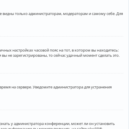
ете видны только администраторам, модераторам и самому себе. Для
личных настройках часовой пояс на тот, в котором вы находитесь:
ли вы не зарегистрированы, то сейчас удачный момент сделать это.
 время на сервере. Уведомите администратора для устранения
узнать у администратора конференции, может ли он установить
ельную информацию вы можете получить на сайте
phpBB
®.