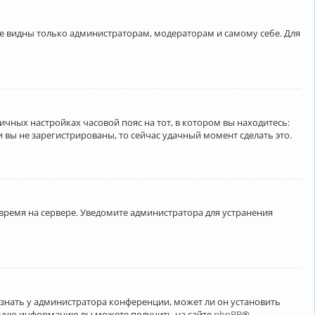
ете видны только администраторам, модераторам и самому себе. Для
личных настройках часовой пояс на тот, в котором вы находитесь:
ли вы не зарегистрированы, то сейчас удачный момент сделать это.
 время на сервере. Уведомите администратора для устранения
узнать у администратора конференции, может ли он установить
ельную информацию вы можете получить на сайте
phpBB
®.