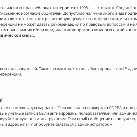
о защите частных прав ребёнка в интернете от 1998 г. — это закон Соеди
письменное согласие родителей. Допустимо наличие иного вида подт
нимо ли это к вам, как к регистрирующемуся на конференции, или к с
ференции не может давать рекомендаций по правовым вопросам и не 
го использования и/или юридических вопросов, связанных с этой конф
идической силы.
.
х пользователей. Также возможно, что он заблокировал ваш IP-адрес
онференции.
и!
ы, то возможны два варианта. Если включена поддержка COPPA и при р
овые учётные записи были активированы пользователями или админист
ледуйте полученным инструкциям. Если email-сообщение не получено, 
ый адрес email, попробуйте связаться с администратором.