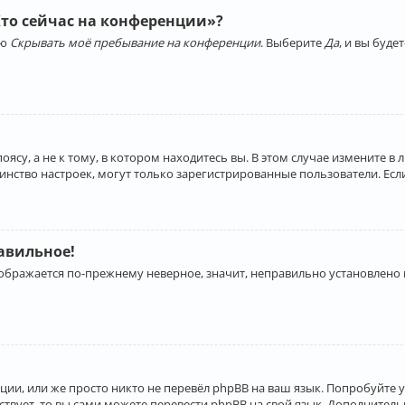
Кто сейчас на конференции»?
ию
Скрывать моё пребывание на конференции
. Выберите
Да
, и вы буд
су, а не к тому, в котором находитесь вы. В этом случае измените в 
льшинство настроек, могут только зарегистрированные пользователи. Ес
равильное!
отображается по-прежнему неверное, значит, неправильно установлено
ии, или же просто никто не перевёл phpBB на ваш язык. Попробуйте 
ествует, то вы сами можете перевести phpBB на свой язык. Дополнит