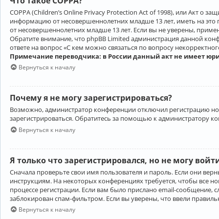
Что такое COPPA?
COPPA (Children’s Online Privacy Protection Act of 1998), или Акт 
информацию от несовершеннолетних младше 13 лет, иметь на это 
от несовершеннолетних младше 13 лет. Если вы не уверены, приме
Обратите внимание, что phpBB Limited администрация данной кон
ответе на вопрос «С кем можно связаться по вопросу некорректно
Примечание переводчика: в России данный акт не имеет юр
Вернуться к началу
Почему я не могу зарегистрироваться?
Возможно, администратор конференции отключил регистрацию новы
зарегистрироваться. Обратитесь за помощью к администратору к
Вернуться к началу
Я только что зарегистрировался, но не могу войт
Сначала проверьте свои имя пользователя и пароль. Если они верн
инструкциям. На некоторых конференциях требуется, чтобы все н
процессе регистрации. Если вам было прислано email-сообщение, с
заблокирован спам-фильтром. Если вы уверены, что ввели правильн
Вернуться к началу