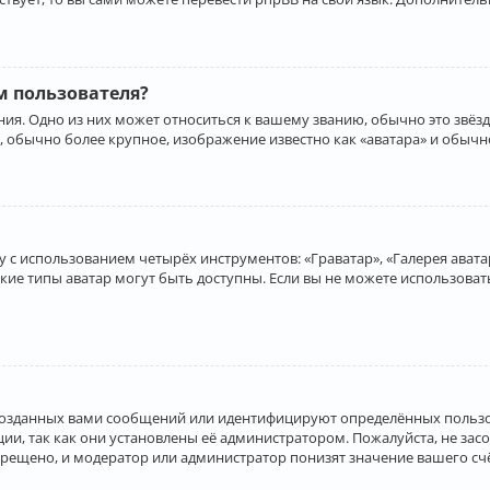
 пользователя?
ия. Одно из них может относиться к вашему званию, обычно это звёзд
, обычно более крупное, изображение известно как «аватара» и обычн
 с использованием четырёх инструментов: «Граватар», «Галерея аватар
акие типы аватар могут быть доступны. Если вы не можете использова
созданных вами сообщений или идентифицируют определённых пользо
и, так как они установлены её администратором. Пожалуйста, не за
прещено, и модератор или администратор понизят значение вашего с