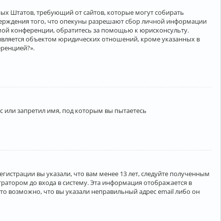
нённых Штатов, требующий от сайтов, которые могут собирать
верждения того, что опекуны разрешают сбор личной информации
амой конференции, обратитесь за помощью к юрисконсульту.
является объектом юридических отношений, кроме указанных в
еренцией?».
 или запретил имя, под которым вы пытаетесь
егистрации вы указали, что вам менее 13 лет, следуйте полученным
ратором до входа в систему. Эта информация отображается в
то возможно, что вы указали неправильный адрес email либо он