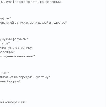
ый email от кого-то с этой конференции!
другов?
ователей в списках моих друзей и недругов?
руму или форумам?
ьтатов?
учил пустую страницу!
нференции?
 созданные мной темы?
писок?
дписаться на определённую тему?
лённый форум?
той конференции?