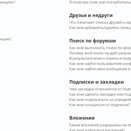
ренции»?
Я получил спам или оскорбительн
Друзья и недруги
Что означают списки друзей и не
Как мне добавлять/удалять польз
енцию!
Поиск по форумам
Как мне выполнить поиск по фо
Почему мой поиск не даёт резул
В результате моего поиска я пол
Как мне найти пользователя ко
Как мне найти свои сообщения и
Подписки и закладки
Чем закладки отличаются от под
Как мне сделать закладку или по
Как мне подписаться на опреде
Как мне отказаться от подписки?
Вложения
Какие вложения разрешены на э
Как мне найти мои вложения?