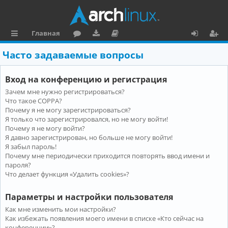
Главная
с
о
аг
о
х
ег
Часто задаваемые вопросы
ы
ру
ру
ку
о
и
Вход на конференцию и регистрация
л
м
зк
м
д
ст
Зачем мне нужно регистрироваться?
к
и
е
р
Что такое COPPA?
и
н
а
Почему я не могу зарегистрироваться?
Я только что зарегистрировался, но не могу войти!
та
ц
Почему я не могу войти?
Я давно зарегистрирован, но больше не могу войти!
ц
и
Я забыл пароль!
и
я
Почему мне периодически приходится повторять ввод имени и
пароля?
я
Что делает функция «Удалить cookies»?
Параметры и настройки пользователя
Как мне изменить мои настройки?
Как избежать появления моего имени в списке «Кто сейчас на
конференции»?