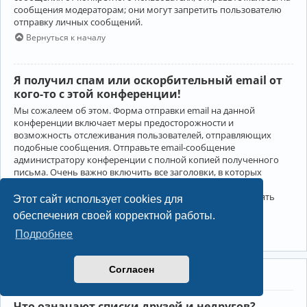
сообщения модераторам; они могут запретить пользователю
отправку личных сообщений.
Вернуться к началу
Я получил спам или оскорбительный email от
кого-то с этой конференции!
Мы сожалеем об этом. Форма отправки email на данной
конференции включает меры предосторожности и
возможность отслеживания пользователей, отправляющих
подобные сообщения. Отправьте email-сообщение
администратору конференции с полной копией полученного
письма. Очень важно включить все заголовки, в которых
содержится детальная информация об отправителе.
Администратор конференции сможет в этом случае принять
Этот сайт использует cookies для
меры.
обеспечения своей корректной работы.
Вернуться к началу
Подробнее
Согласен
Друзья и недруги
Что означают списки друзей и недругов?