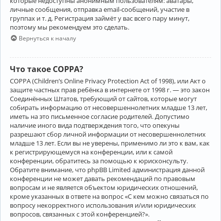
которые недоступны анонимным пользователям: аватары,
личные сообщения, отправка email-сообщений, участие в
группах и т. д. Регистрация займёт у вас всего пару минут,
поэтому мы рекомендуем это сделать.
Вернуться к началу
Что такое COPPA?
COPPA (Children’s Online Privacy Protection Act of 1998), или Акт о
защите частных прав ребёнка в интернете от 1998 г. — это закон
Соединённых Штатов, требующий от сайтов, которые могут
собирать информацию от несовершеннолетних младше 13 лет,
иметь на это письменное согласие родителей. Допустимо
наличие иного вида подтверждения того, что опекуны
разрешают сбор личной информации от несовершеннолетних
младше 13 лет. Если вы не уверены, применимо ли это к вам, как
к регистрирующемуся на конференции, или к самой
конференции, обратитесь за помощью к юрисконсульту.
Обратите внимание, что phpBB Limited администрация данной
конференции не может давать рекомендаций по правовым
вопросам и не является объектом юридических отношений,
кроме указанных в ответе на вопрос «С кем можно связаться по
вопросу некорректного использования и/или юридических
вопросов, связанных с этой конференцией?».