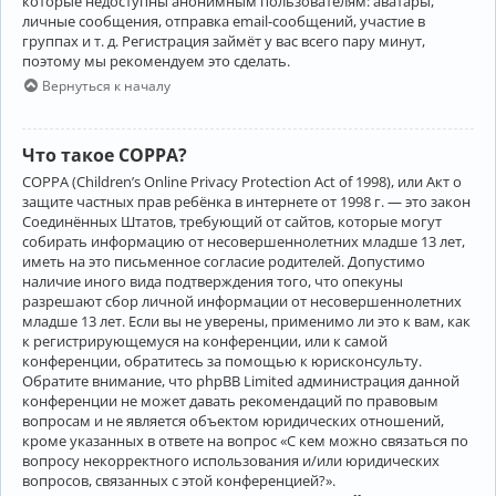
которые недоступны анонимным пользователям: аватары,
личные сообщения, отправка email-сообщений, участие в
группах и т. д. Регистрация займёт у вас всего пару минут,
поэтому мы рекомендуем это сделать.
Вернуться к началу
Что такое COPPA?
COPPA (Children’s Online Privacy Protection Act of 1998), или Акт о
защите частных прав ребёнка в интернете от 1998 г. — это закон
Соединённых Штатов, требующий от сайтов, которые могут
собирать информацию от несовершеннолетних младше 13 лет,
иметь на это письменное согласие родителей. Допустимо
наличие иного вида подтверждения того, что опекуны
разрешают сбор личной информации от несовершеннолетних
младше 13 лет. Если вы не уверены, применимо ли это к вам, как
к регистрирующемуся на конференции, или к самой
конференции, обратитесь за помощью к юрисконсульту.
Обратите внимание, что phpBB Limited администрация данной
конференции не может давать рекомендаций по правовым
вопросам и не является объектом юридических отношений,
кроме указанных в ответе на вопрос «С кем можно связаться по
вопросу некорректного использования и/или юридических
вопросов, связанных с этой конференцией?».