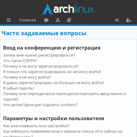
Главная
с
о
аг
о
х
ег
Часто задаваемые вопросы
ы
ру
ру
ку
о
и
Вход на конференцию и регистрация
л
м
зк
м
д
ст
Зачем мне нужно регистрироваться?
к
и
е
р
Что такое COPPA?
и
н
а
Почему я не могу зарегистрироваться?
Я только что зарегистрировался, но не могу войти!
та
ц
Почему я не могу войти?
Я давно зарегистрирован, но больше не могу войти!
ц
и
Я забыл пароль!
и
я
Почему мне периодически приходится повторять ввод имени и
пароля?
я
Что делает функция «Удалить cookies»?
Параметры и настройки пользователя
Как мне изменить мои настройки?
Как избежать появления моего имени в списке «Кто сейчас на
конференции»?