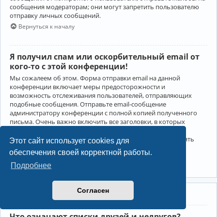
сообщения модераторам; они могут запретить пользователю
отправку личных сообщений.
Вернуться к началу
Я получил спам или оскорбительный email от
кого-то с этой конференции!
Мы сожалеем об этом. Форма отправки email на данной
конференции включает меры предосторожности и
возможность отслеживания пользователей, отправляющих
подобные сообщения. Отправьте email-сообщение
администратору конференции с полной копией полученного
письма. Очень важно включить все заголовки, в которых
содержится детальная информация об отправителе.
Администратор конференции сможет в этом случае принять
Этот сайт использует cookies для
меры.
обеспечения своей корректной работы.
Вернуться к началу
Подробнее
Согласен
Друзья и недруги
Что означают списки друзей и недругов?