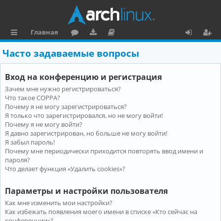
Главная
с
о
аг
о
х
ег
Часто задаваемые вопросы
ы
ру
ру
ку
о
и
Вход на конференцию и регистрация
л
м
зк
м
д
ст
Зачем мне нужно регистрироваться?
к
и
е
р
Что такое COPPA?
и
н
а
Почему я не могу зарегистрироваться?
Я только что зарегистрировался, но не могу войти!
та
ц
Почему я не могу войти?
Я давно зарегистрирован, но больше не могу войти!
ц
и
Я забыл пароль!
и
я
Почему мне периодически приходится повторять ввод имени и
пароля?
я
Что делает функция «Удалить cookies»?
Параметры и настройки пользователя
Как мне изменить мои настройки?
Как избежать появления моего имени в списке «Кто сейчас на
конференции»?