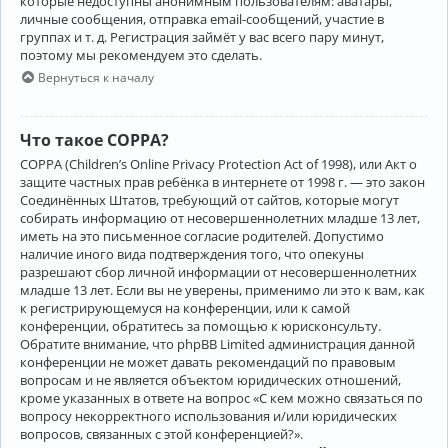
которые недоступны анонимным пользователям: аватары,
личные сообщения, отправка email-сообщений, участие в
группах и т. д. Регистрация займёт у вас всего пару минут,
поэтому мы рекомендуем это сделать.
Вернуться к началу
Что такое COPPA?
COPPA (Children’s Online Privacy Protection Act of 1998), или Акт о
защите частных прав ребёнка в интернете от 1998 г. — это закон
Соединённых Штатов, требующий от сайтов, которые могут
собирать информацию от несовершеннолетних младше 13 лет,
иметь на это письменное согласие родителей. Допустимо
наличие иного вида подтверждения того, что опекуны
разрешают сбор личной информации от несовершеннолетних
младше 13 лет. Если вы не уверены, применимо ли это к вам, как
к регистрирующемуся на конференции, или к самой
конференции, обратитесь за помощью к юрисконсульту.
Обратите внимание, что phpBB Limited администрация данной
конференции не может давать рекомендаций по правовым
вопросам и не является объектом юридических отношений,
кроме указанных в ответе на вопрос «С кем можно связаться по
вопросу некорректного использования и/или юридических
вопросов, связанных с этой конференцией?».