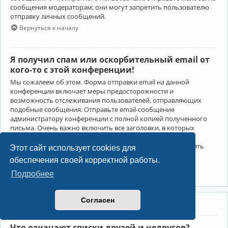
сообщения модераторам; они могут запретить пользователю
отправку личных сообщений.
Вернуться к началу
Я получил спам или оскорбительный email от
кого-то с этой конференции!
Мы сожалеем об этом. Форма отправки email на данной
конференции включает меры предосторожности и
возможность отслеживания пользователей, отправляющих
подобные сообщения. Отправьте email-сообщение
администратору конференции с полной копией полученного
письма. Очень важно включить все заголовки, в которых
содержится детальная информация об отправителе.
Администратор конференции сможет в этом случае принять
Этот сайт использует cookies для
меры.
обеспечения своей корректной работы.
Вернуться к началу
Подробнее
Согласен
Друзья и недруги
Что означают списки друзей и недругов?