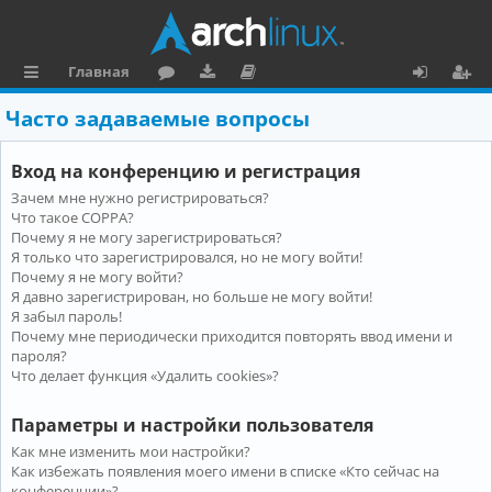
Главная
с
о
аг
о
х
ег
Часто задаваемые вопросы
ы
ру
ру
ку
о
и
Вход на конференцию и регистрация
л
м
зк
м
д
ст
Зачем мне нужно регистрироваться?
к
и
е
р
Что такое COPPA?
и
н
а
Почему я не могу зарегистрироваться?
Я только что зарегистрировался, но не могу войти!
та
ц
Почему я не могу войти?
Я давно зарегистрирован, но больше не могу войти!
ц
и
Я забыл пароль!
и
я
Почему мне периодически приходится повторять ввод имени и
пароля?
я
Что делает функция «Удалить cookies»?
Параметры и настройки пользователя
Как мне изменить мои настройки?
Как избежать появления моего имени в списке «Кто сейчас на
конференции»?