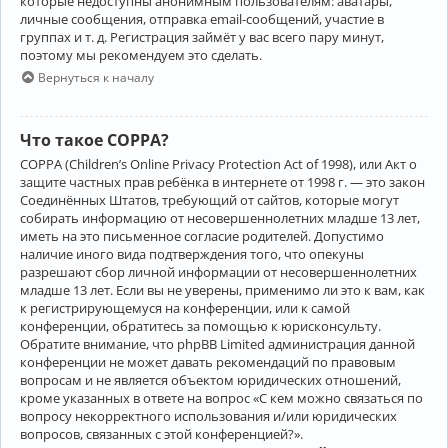
которые недоступны анонимным пользователям: аватары,
личные сообщения, отправка email-сообщений, участие в
группах и т. д. Регистрация займёт у вас всего пару минут,
поэтому мы рекомендуем это сделать.
Вернуться к началу
Что такое COPPA?
COPPA (Children’s Online Privacy Protection Act of 1998), или Акт о
защите частных прав ребёнка в интернете от 1998 г. — это закон
Соединённых Штатов, требующий от сайтов, которые могут
собирать информацию от несовершеннолетних младше 13 лет,
иметь на это письменное согласие родителей. Допустимо
наличие иного вида подтверждения того, что опекуны
разрешают сбор личной информации от несовершеннолетних
младше 13 лет. Если вы не уверены, применимо ли это к вам, как
к регистрирующемуся на конференции, или к самой
конференции, обратитесь за помощью к юрисконсульту.
Обратите внимание, что phpBB Limited администрация данной
конференции не может давать рекомендаций по правовым
вопросам и не является объектом юридических отношений,
кроме указанных в ответе на вопрос «С кем можно связаться по
вопросу некорректного использования и/или юридических
вопросов, связанных с этой конференцией?».