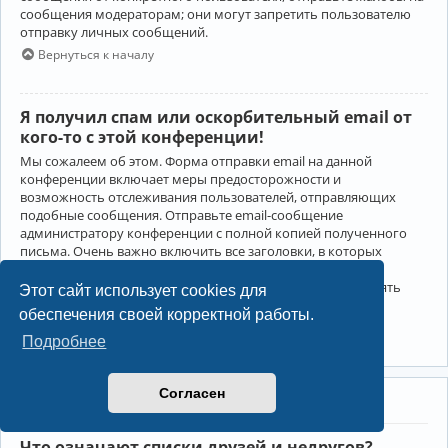
сообщения модераторам; они могут запретить пользователю
отправку личных сообщений.
Вернуться к началу
Я получил спам или оскорбительный email от
кого-то с этой конференции!
Мы сожалеем об этом. Форма отправки email на данной
конференции включает меры предосторожности и
возможность отслеживания пользователей, отправляющих
подобные сообщения. Отправьте email-сообщение
администратору конференции с полной копией полученного
письма. Очень важно включить все заголовки, в которых
содержится детальная информация об отправителе.
Администратор конференции сможет в этом случае принять
Этот сайт использует cookies для
меры.
обеспечения своей корректной работы.
Вернуться к началу
Подробнее
Согласен
Друзья и недруги
Что означают списки друзей и недругов?