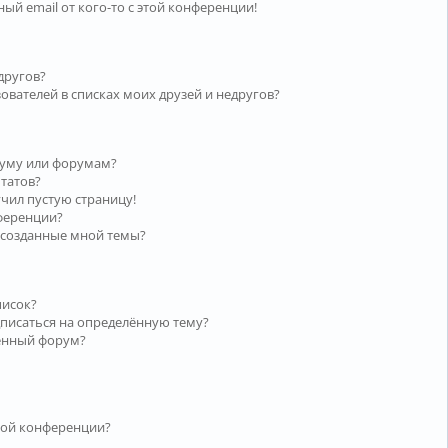
ый email от кого-то с этой конференции!
другов?
ователей в списках моих друзей и недругов?
руму или форумам?
ьтатов?
учил пустую страницу!
нференции?
 созданные мной темы?
писок?
дписаться на определённую тему?
лённый форум?
той конференции?