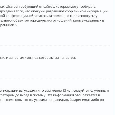
нённых Штатов, требующий от сайтов, которые могут собирать
верждения того, что опекуны разрешают сбор личной информации
амой конференции, обратитесь за помощью к юрисконсульту.
является объектом юридических отношений, кроме указанных в
еренцией?».
 или запретил имя, под которым вы пытаетесь
егистрации вы указали, что вам менее 13 лет, следуйте полученным
ратором до входа в систему. Эта информация отображается в
то возможно, что вы указали неправильный адрес email либо он