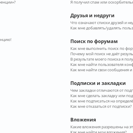
ренции»?
Я получил спам или оскорбительн
Друзья и недруги
Что означают списки друзей и не
Как мне добавлять/удалять польз
енцию!
Поиск по форумам
Как мне выполнить поиск по фо
Почему мой поиск не даёт резул
В результате моего поиска я пол
Как мне найти пользователя ко
Как мне найти свои сообщения и
Подписки и закладки
Чем закладки отличаются от под
Как мне сделать закладку или по
Как мне подписаться на опреде
Как мне отказаться от подписки?
Вложения
Какие вложения разрешены на э
Как мне найти мои вложения?