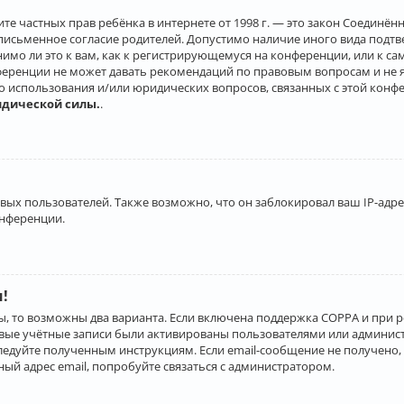
о защите частных прав ребёнка в интернете от 1998 г. — это закон Соеди
письменное согласие родителей. Допустимо наличие иного вида подт
нимо ли это к вам, как к регистрирующемуся на конференции, или к с
ференции не может давать рекомендаций по правовым вопросам и не 
го использования и/или юридических вопросов, связанных с этой конф
идической силы.
.
х пользователей. Также возможно, что он заблокировал ваш IP-адрес
онференции.
и!
ы, то возможны два варианта. Если включена поддержка COPPA и при р
овые учётные записи были активированы пользователями или админист
ледуйте полученным инструкциям. Если email-сообщение не получено, 
ый адрес email, попробуйте связаться с администратором.