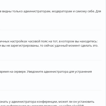
ете видны только администраторам, модераторам и самому себе. Для
личных настройках часовой пояс на тот, в котором вы находитесь:
ли вы не зарегистрированы, то сейчас удачный момент сделать это.
 время на сервере. Уведомите администратора для устранения
узнать у администратора конференции, может ли он установить
ельную информацию вы можете получить на сайте
phpBB
®.