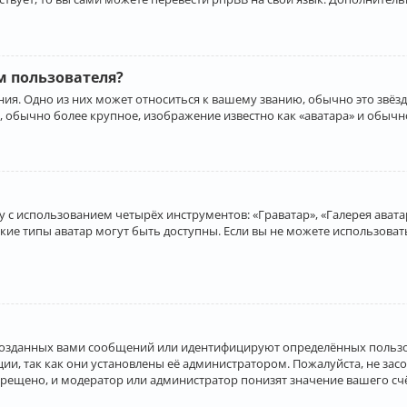
 пользователя?
ия. Одно из них может относиться к вашему званию, обычно это звёзд
, обычно более крупное, изображение известно как «аватара» и обычн
 с использованием четырёх инструментов: «Граватар», «Галерея аватар
акие типы аватар могут быть доступны. Если вы не можете использова
созданных вами сообщений или идентифицируют определённых пользо
и, так как они установлены её администратором. Пожалуйста, не за
прещено, и модератор или администратор понизят значение вашего с