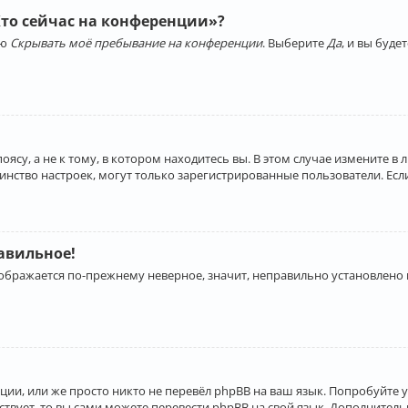
Кто сейчас на конференции»?
ию
Скрывать моё пребывание на конференции
. Выберите
Да
, и вы буд
су, а не к тому, в котором находитесь вы. В этом случае измените в 
льшинство настроек, могут только зарегистрированные пользователи. Ес
равильное!
отображается по-прежнему неверное, значит, неправильно установлено
ии, или же просто никто не перевёл phpBB на ваш язык. Попробуйте 
ествует, то вы сами можете перевести phpBB на свой язык. Дополнит