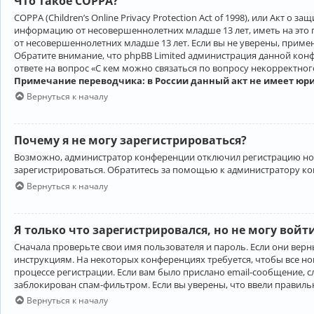
Что такое COPPA?
COPPA (Children’s Online Privacy Protection Act of 1998), или Акт 
информацию от несовершеннолетних младше 13 лет, иметь на это 
от несовершеннолетних младше 13 лет. Если вы не уверены, приме
Обратите внимание, что phpBB Limited администрация данной кон
ответе на вопрос «С кем можно связаться по вопросу некорректно
Примечание переводчика: в России данный акт не имеет юр
Вернуться к началу
Почему я не могу зарегистрироваться?
Возможно, администратор конференции отключил регистрацию новы
зарегистрироваться. Обратитесь за помощью к администратору к
Вернуться к началу
Я только что зарегистрировался, но не могу войт
Сначала проверьте свои имя пользователя и пароль. Если они верн
инструкциям. На некоторых конференциях требуется, чтобы все н
процессе регистрации. Если вам было прислано email-сообщение, с
заблокирован спам-фильтром. Если вы уверены, что ввели правильн
Вернуться к началу