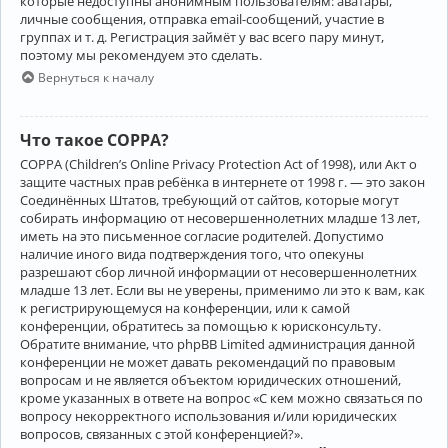
которые недоступны анонимным пользователям: аватары,
личные сообщения, отправка email-сообщений, участие в
группах и т. д. Регистрация займёт у вас всего пару минут,
поэтому мы рекомендуем это сделать.
Вернуться к началу
Что такое COPPA?
COPPA (Children’s Online Privacy Protection Act of 1998), или Акт о
защите частных прав ребёнка в интернете от 1998 г. — это закон
Соединённых Штатов, требующий от сайтов, которые могут
собирать информацию от несовершеннолетних младше 13 лет,
иметь на это письменное согласие родителей. Допустимо
наличие иного вида подтверждения того, что опекуны
разрешают сбор личной информации от несовершеннолетних
младше 13 лет. Если вы не уверены, применимо ли это к вам, как
к регистрирующемуся на конференции, или к самой
конференции, обратитесь за помощью к юрисконсульту.
Обратите внимание, что phpBB Limited администрация данной
конференции не может давать рекомендаций по правовым
вопросам и не является объектом юридических отношений,
кроме указанных в ответе на вопрос «С кем можно связаться по
вопросу некорректного использования и/или юридических
вопросов, связанных с этой конференцией?».