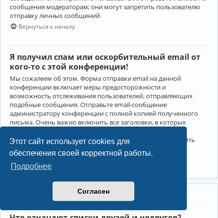
сообщения модераторам; они могут запретить пользователю
отправку личных сообщений.
Вернуться к началу
Я получил спам или оскорбительный email от
кого-то с этой конференции!
Мы сожалеем об этом. Форма отправки email на данной
конференции включает меры предосторожности и
возможность отслеживания пользователей, отправляющих
подобные сообщения. Отправьте email-сообщение
администратору конференции с полной копией полученного
письма. Очень важно включить все заголовки, в которых
содержится детальная информация об отправителе.
Администратор конференции сможет в этом случае принять
Этот сайт использует cookies для
меры.
обеспечения своей корректной работы.
Вернуться к началу
Подробнее
Согласен
Друзья и недруги
Что означают списки друзей и недругов?