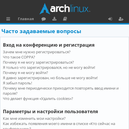
Главная
с
о
аг
о
х
ег
Часто задаваемые вопросы
ы
ру
ру
ку
о
и
Вход на конференцию и регистрация
л
м
зк
м
д
ст
Зачем мне нужно регистрироваться?
к
и
е
р
Что такое COPPA?
и
н
а
Почему я не могу зарегистрироваться?
Я только что зарегистрировался, но не могу войти!
та
ц
Почему я не могу войти?
Я давно зарегистрирован, но больше не могу войти!
ц
и
Я забыл пароль!
и
я
Почему мне периодически приходится повторять ввод имени и
пароля?
я
Что делает функция «Удалить cookies»?
Параметры и настройки пользователя
Как мне изменить мои настройки?
Как избежать появления моего имени в списке «Кто сейчас на
конференции»?