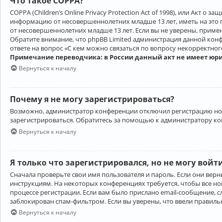
Что такое COPPA?
COPPA (Children’s Online Privacy Protection Act of 1998), или Акт 
информацию от несовершеннолетних младше 13 лет, иметь на это 
от несовершеннолетних младше 13 лет. Если вы не уверены, приме
Обратите внимание, что phpBB Limited администрация данной кон
ответе на вопрос «С кем можно связаться по вопросу некорректно
Примечание переводчика: в России данный акт не имеет юр
Вернуться к началу
Почему я не могу зарегистрироваться?
Возможно, администратор конференции отключил регистрацию новы
зарегистрироваться. Обратитесь за помощью к администратору к
Вернуться к началу
Я только что зарегистрировался, но не могу войт
Сначала проверьте свои имя пользователя и пароль. Если они верн
инструкциям. На некоторых конференциях требуется, чтобы все н
процессе регистрации. Если вам было прислано email-сообщение, с
заблокирован спам-фильтром. Если вы уверены, что ввели правильн
Вернуться к началу