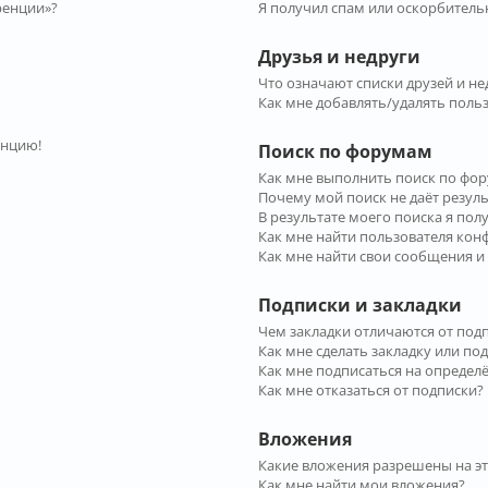
ренции»?
Я получил спам или оскорбительн
Друзья и недруги
Что означают списки друзей и не
Как мне добавлять/удалять польз
енцию!
Поиск по форумам
Как мне выполнить поиск по фо
Почему мой поиск не даёт резул
В результате моего поиска я пол
Как мне найти пользователя ко
Как мне найти свои сообщения и
Подписки и закладки
Чем закладки отличаются от под
Как мне сделать закладку или по
Как мне подписаться на опреде
Как мне отказаться от подписки?
Вложения
Какие вложения разрешены на э
Как мне найти мои вложения?