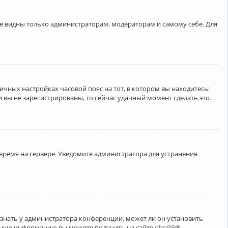
ете видны только администраторам, модераторам и самому себе. Для
личных настройках часовой пояс на тот, в котором вы находитесь:
ли вы не зарегистрированы, то сейчас удачный момент сделать это.
 время на сервере. Уведомите администратора для устранения
узнать у администратора конференции, может ли он установить
ельную информацию вы можете получить на сайте
phpBB
®.