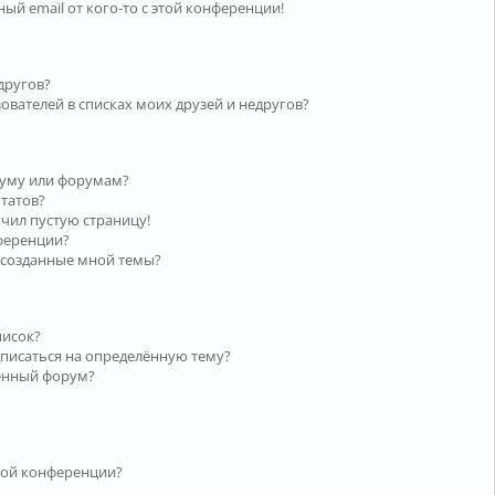
ый email от кого-то с этой конференции!
другов?
ователей в списках моих друзей и недругов?
руму или форумам?
ьтатов?
учил пустую страницу!
нференции?
 созданные мной темы?
писок?
дписаться на определённую тему?
лённый форум?
той конференции?