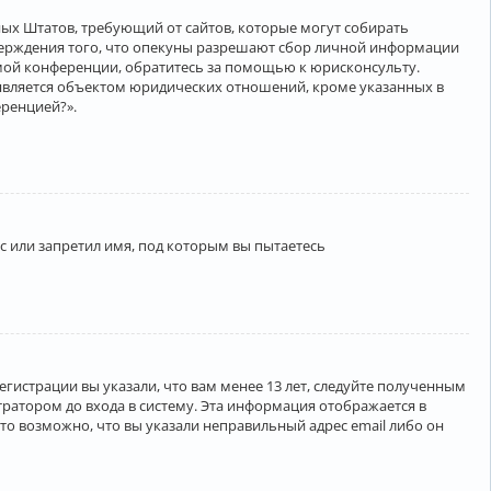
нённых Штатов, требующий от сайтов, которые могут собирать
верждения того, что опекуны разрешают сбор личной информации
амой конференции, обратитесь за помощью к юрисконсульту.
является объектом юридических отношений, кроме указанных в
еренцией?».
 или запретил имя, под которым вы пытаетесь
егистрации вы указали, что вам менее 13 лет, следуйте полученным
ратором до входа в систему. Эта информация отображается в
то возможно, что вы указали неправильный адрес email либо он