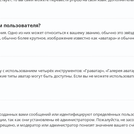
 пользователя?
ия. Одно из них может относиться к вашему званию, обычно это звёзд
, обычно более крупное, изображение известно как «аватара» и обычн
 с использованием четырёх инструментов: «Граватар», «Галерея аватар
акие типы аватар могут быть доступны. Если вы не можете использова
созданных вами сообщений или идентифицируют определённых пользо
и, так как они установлены её администратором. Пожалуйста, не за
прещено, и модератор или администратор понизят значение вашего с