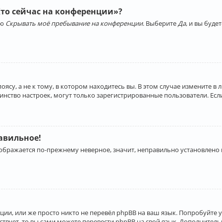
Кто сейчас на конференции»?
ию
Скрывать моё пребывание на конференции
. Выберите
Да
, и вы буд
су, а не к тому, в котором находитесь вы. В этом случае измените в 
льшинство настроек, могут только зарегистрированные пользователи. Ес
равильное!
отображается по-прежнему неверное, значит, неправильно установлено
ии, или же просто никто не перевёл phpBB на ваш язык. Попробуйте 
ествует, то вы сами можете перевести phpBB на свой язык. Дополнит