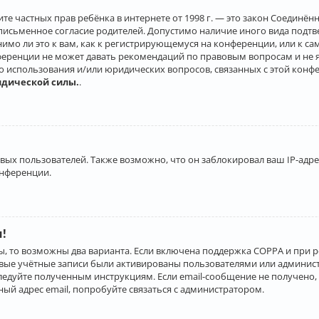
о защите частных прав ребёнка в интернете от 1998 г. — это закон Соеди
письменное согласие родителей. Допустимо наличие иного вида подт
нимо ли это к вам, как к регистрирующемуся на конференции, или к с
ференции не может давать рекомендаций по правовым вопросам и не 
го использования и/или юридических вопросов, связанных с этой конф
идической силы.
.
х пользователей. Также возможно, что он заблокировал ваш IP-адрес
онференции.
и!
ы, то возможны два варианта. Если включена поддержка COPPA и при р
овые учётные записи были активированы пользователями или админист
ледуйте полученным инструкциям. Если email-сообщение не получено, 
ый адрес email, попробуйте связаться с администратором.