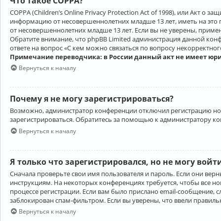
Что такое COPPA?
COPPA (Children’s Online Privacy Protection Act of 1998), или Акт 
информацию от несовершеннолетних младше 13 лет, иметь на это 
от несовершеннолетних младше 13 лет. Если вы не уверены, приме
Обратите внимание, что phpBB Limited администрация данной кон
ответе на вопрос «С кем можно связаться по вопросу некорректно
Примечание переводчика: в России данный акт не имеет юр
Вернуться к началу
Почему я не могу зарегистрироваться?
Возможно, администратор конференции отключил регистрацию новы
зарегистрироваться. Обратитесь за помощью к администратору к
Вернуться к началу
Я только что зарегистрировался, но не могу войт
Сначала проверьте свои имя пользователя и пароль. Если они верн
инструкциям. На некоторых конференциях требуется, чтобы все н
процессе регистрации. Если вам было прислано email-сообщение, с
заблокирован спам-фильтром. Если вы уверены, что ввели правильн
Вернуться к началу