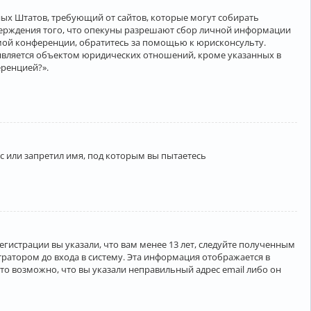
нённых Штатов, требующий от сайтов, которые могут собирать
верждения того, что опекуны разрешают сбор личной информации
амой конференции, обратитесь за помощью к юрисконсульту.
является объектом юридических отношений, кроме указанных в
еренцией?».
 или запретил имя, под которым вы пытаетесь
егистрации вы указали, что вам менее 13 лет, следуйте полученным
ратором до входа в систему. Эта информация отображается в
то возможно, что вы указали неправильный адрес email либо он