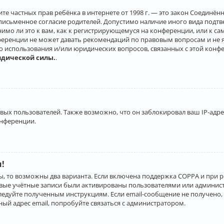
о защите частных прав ребёнка в интернете от 1998 г. — это закон Соеди
письменное согласие родителей. Допустимо наличие иного вида подт
нимо ли это к вам, как к регистрирующемуся на конференции, или к с
ференции не может давать рекомендаций по правовым вопросам и не 
го использования и/или юридических вопросов, связанных с этой конф
идической силы.
.
х пользователей. Также возможно, что он заблокировал ваш IP-адрес
онференции.
и!
ы, то возможны два варианта. Если включена поддержка COPPA и при р
овые учётные записи были активированы пользователями или админист
ледуйте полученным инструкциям. Если email-сообщение не получено, 
ый адрес email, попробуйте связаться с администратором.