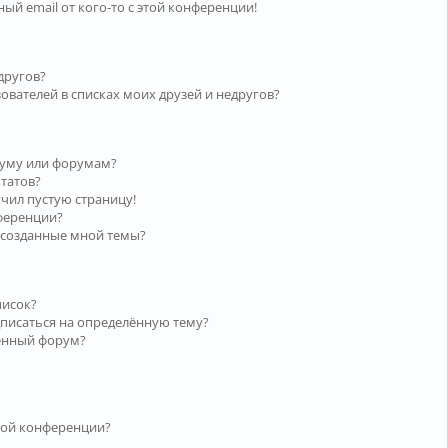
ый email от кого-то с этой конференции!
другов?
ователей в списках моих друзей и недругов?
руму или форумам?
ьтатов?
учил пустую страницу!
нференции?
 созданные мной темы?
писок?
дписаться на определённую тему?
лённый форум?
той конференции?