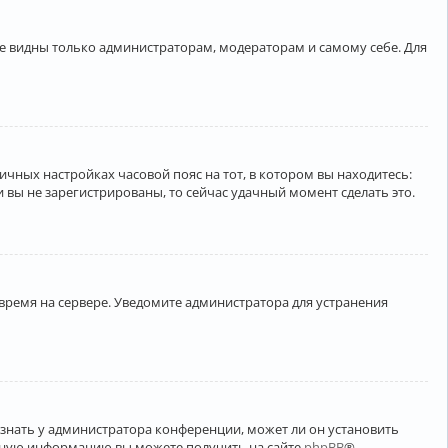
ете видны только администраторам, модераторам и самому себе. Для
личных настройках часовой пояс на тот, в котором вы находитесь:
ли вы не зарегистрированы, то сейчас удачный момент сделать это.
 время на сервере. Уведомите администратора для устранения
узнать у администратора конференции, может ли он установить
ельную информацию вы можете получить на сайте
phpBB
®.