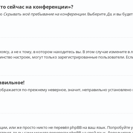
Кто сейчас на конференции»?
ию
Скрывать моё пребывание на конференции
. Выберите
Да
, и вы буд
су, а не к тому, в котором находитесь вы. В этом случае измените в 
льшинство настроек, могут только зарегистрированные пользователи. Ес
равильное!
отображается по-прежнему неверное, значит, неправильно установлено
ии, или же просто никто не перевёл phpBB на ваш язык. Попробуйте 
ествует, то вы сами можете перевести phpBB на свой язык. Дополнит