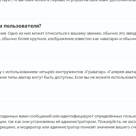
 пользователя?
ия. Одно из них может относиться к вашему званию, обычно это звёзд
, обычно более крупное, изображение известно как «аватара» и обычн
 с использованием четырёх инструментов: «Граватар», «Галерея аватар
акие типы аватар могут быть доступны. Если вы не можете использова
созданных вами сообщений или идентифицируют определённых пользо
и, так как они установлены её администратором. Пожалуйста, не за
прещено, и модератор или администратор понизят значение вашего с