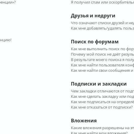
ренции»?
Я получил спам или оскорбительн
Друзья и недруги
Что означают списки друзей и не
Как мне добавлять/удалять польз
енцию!
Поиск по форумам
Как мне выполнить поиск по фо
Почему мой поиск не даёт резул
В результате моего поиска я пол
Как мне найти пользователя ко
Как мне найти свои сообщения и
Подписки и закладки
Чем закладки отличаются от под
Как мне сделать закладку или по
Как мне подписаться на опреде
Как мне отказаться от подписки?
Вложения
Какие вложения разрешены на э
Как мне найти мои вложения?