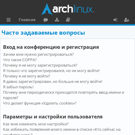
Главная
с
о
аг
о
х
ег
Часто задаваемые вопросы
ы
ру
ру
ку
о
и
Вход на конференцию и регистрация
л
м
зк
м
д
ст
Зачем мне нужно регистрироваться?
к
и
е
р
Что такое COPPA?
и
н
а
Почему я не могу зарегистрироваться?
Я только что зарегистрировался, но не могу войти!
та
ц
Почему я не могу войти?
Я давно зарегистрирован, но больше не могу войти!
ц
и
Я забыл пароль!
и
я
Почему мне периодически приходится повторять ввод имени и
пароля?
я
Что делает функция «Удалить cookies»?
Параметры и настройки пользователя
Как мне изменить мои настройки?
Как избежать появления моего имени в списке «Кто сейчас на
конференции»?