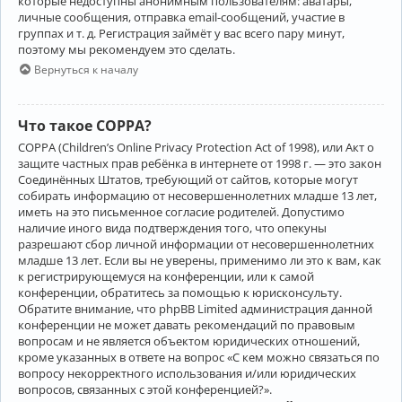
которые недоступны анонимным пользователям: аватары,
личные сообщения, отправка email-сообщений, участие в
группах и т. д. Регистрация займёт у вас всего пару минут,
поэтому мы рекомендуем это сделать.
Вернуться к началу
Что такое COPPA?
COPPA (Children’s Online Privacy Protection Act of 1998), или Акт о
защите частных прав ребёнка в интернете от 1998 г. — это закон
Соединённых Штатов, требующий от сайтов, которые могут
собирать информацию от несовершеннолетних младше 13 лет,
иметь на это письменное согласие родителей. Допустимо
наличие иного вида подтверждения того, что опекуны
разрешают сбор личной информации от несовершеннолетних
младше 13 лет. Если вы не уверены, применимо ли это к вам, как
к регистрирующемуся на конференции, или к самой
конференции, обратитесь за помощью к юрисконсульту.
Обратите внимание, что phpBB Limited администрация данной
конференции не может давать рекомендаций по правовым
вопросам и не является объектом юридических отношений,
кроме указанных в ответе на вопрос «С кем можно связаться по
вопросу некорректного использования и/или юридических
вопросов, связанных с этой конференцией?».