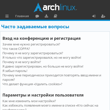
Главная
с
о
аг
о
х
ег
Часто задаваемые вопросы
ы
ру
ру
ку
о
и
Вход на конференцию и регистрация
л
м
зк
м
д
ст
Зачем мне нужно регистрироваться?
к
и
е
р
Что такое COPPA?
и
н
а
Почему я не могу зарегистрироваться?
Я только что зарегистрировался, но не могу войти!
та
ц
Почему я не могу войти?
Я давно зарегистрирован, но больше не могу войти!
ц
и
Я забыл пароль!
и
я
Почему мне периодически приходится повторять ввод имени и
пароля?
я
Что делает функция «Удалить cookies»?
Параметры и настройки пользователя
Как мне изменить мои настройки?
Как избежать появления моего имени в списке «Кто сейчас на
конференции»?