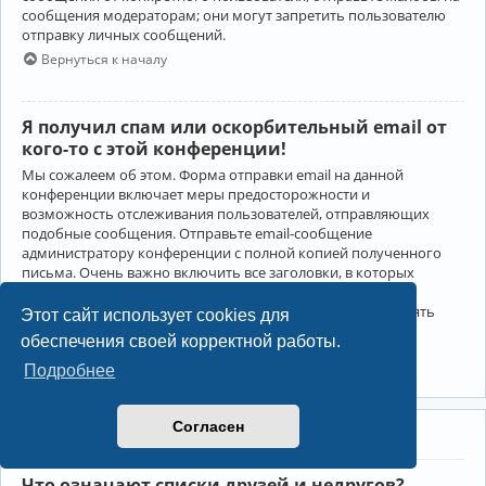
сообщения модераторам; они могут запретить пользователю
отправку личных сообщений.
Вернуться к началу
Я получил спам или оскорбительный email от
кого-то с этой конференции!
Мы сожалеем об этом. Форма отправки email на данной
конференции включает меры предосторожности и
возможность отслеживания пользователей, отправляющих
подобные сообщения. Отправьте email-сообщение
администратору конференции с полной копией полученного
письма. Очень важно включить все заголовки, в которых
содержится детальная информация об отправителе.
Администратор конференции сможет в этом случае принять
Этот сайт использует cookies для
меры.
обеспечения своей корректной работы.
Вернуться к началу
Подробнее
Согласен
Друзья и недруги
Что означают списки друзей и недругов?