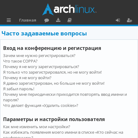
Главная
с
о
аг
о
х
ег
Часто задаваемые вопросы
ы
ру
ру
ку
о
и
Вход на конференцию и регистрация
л
м
зк
м
д
ст
Зачем мне нужно регистрироваться?
к
и
е
р
Что такое COPPA?
и
н
а
Почему я не могу зарегистрироваться?
Я только что зарегистрировался, но не могу войти!
та
ц
Почему я не могу войти?
Я давно зарегистрирован, но больше не могу войти!
ц
и
Я забыл пароль!
и
я
Почему мне периодически приходится повторять ввод имени и
пароля?
я
Что делает функция «Удалить cookies»?
Параметры и настройки пользователя
Как мне изменить мои настройки?
Как избежать появления моего имени в списке «Кто сейчас на
конференции»?