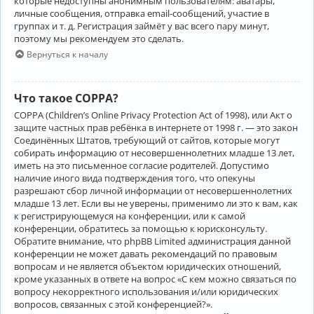
которые недоступны анонимным пользователям: аватары,
личные сообщения, отправка email-сообщений, участие в
группах и т. д. Регистрация займёт у вас всего пару минут,
поэтому мы рекомендуем это сделать.
Вернуться к началу
Что такое COPPA?
COPPA (Children’s Online Privacy Protection Act of 1998), или Акт о
защите частных прав ребёнка в интернете от 1998 г. — это закон
Соединённых Штатов, требующий от сайтов, которые могут
собирать информацию от несовершеннолетних младше 13 лет,
иметь на это письменное согласие родителей. Допустимо
наличие иного вида подтверждения того, что опекуны
разрешают сбор личной информации от несовершеннолетних
младше 13 лет. Если вы не уверены, применимо ли это к вам, как
к регистрирующемуся на конференции, или к самой
конференции, обратитесь за помощью к юрисконсульту.
Обратите внимание, что phpBB Limited администрация данной
конференции не может давать рекомендаций по правовым
вопросам и не является объектом юридических отношений,
кроме указанных в ответе на вопрос «С кем можно связаться по
вопросу некорректного использования и/или юридических
вопросов, связанных с этой конференцией?».