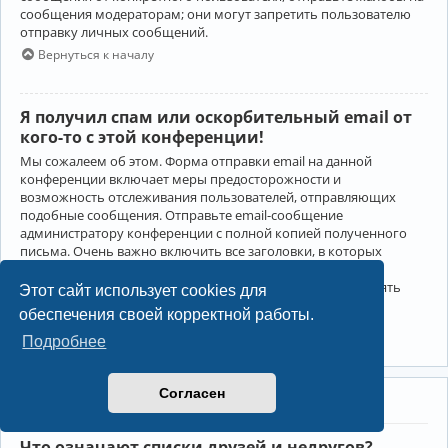
сообщения модераторам; они могут запретить пользователю
отправку личных сообщений.
Вернуться к началу
Я получил спам или оскорбительный email от
кого-то с этой конференции!
Мы сожалеем об этом. Форма отправки email на данной
конференции включает меры предосторожности и
возможность отслеживания пользователей, отправляющих
подобные сообщения. Отправьте email-сообщение
администратору конференции с полной копией полученного
письма. Очень важно включить все заголовки, в которых
содержится детальная информация об отправителе.
Администратор конференции сможет в этом случае принять
Этот сайт использует cookies для
меры.
обеспечения своей корректной работы.
Вернуться к началу
Подробнее
Согласен
Друзья и недруги
Что означают списки друзей и недругов?