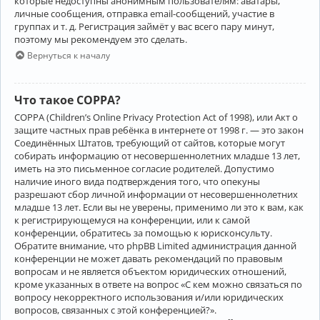
которые недоступны анонимным пользователям: аватары,
личные сообщения, отправка email-сообщений, участие в
группах и т. д. Регистрация займёт у вас всего пару минут,
поэтому мы рекомендуем это сделать.
Вернуться к началу
Что такое COPPA?
COPPA (Children’s Online Privacy Protection Act of 1998), или Акт о
защите частных прав ребёнка в интернете от 1998 г. — это закон
Соединённых Штатов, требующий от сайтов, которые могут
собирать информацию от несовершеннолетних младше 13 лет,
иметь на это письменное согласие родителей. Допустимо
наличие иного вида подтверждения того, что опекуны
разрешают сбор личной информации от несовершеннолетних
младше 13 лет. Если вы не уверены, применимо ли это к вам, как
к регистрирующемуся на конференции, или к самой
конференции, обратитесь за помощью к юрисконсульту.
Обратите внимание, что phpBB Limited администрация данной
конференции не может давать рекомендаций по правовым
вопросам и не является объектом юридических отношений,
кроме указанных в ответе на вопрос «С кем можно связаться по
вопросу некорректного использования и/или юридических
вопросов, связанных с этой конференцией?».