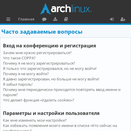
Главная
с
о
аг
о
х
ег
Часто задаваемые вопросы
ы
ру
ру
ку
о
и
Вход на конференцию и регистрация
л
м
зк
м
д
ст
Зачем мне нужно регистрироваться?
к
и
е
р
Что такое COPPA?
и
н
а
Почему я не могу зарегистрироваться?
Я только что зарегистрировался, но не могу войти!
та
ц
Почему я не могу войти?
Я давно зарегистрирован, но больше не могу войти!
ц
и
Я забыл пароль!
и
я
Почему мне периодически приходится повторять ввод имени и
пароля?
я
Что делает функция «Удалить cookies»?
Параметры и настройки пользователя
Как мне изменить мои настройки?
Как избежать появления моего имени в списке «Кто сейчас на
конференции»?