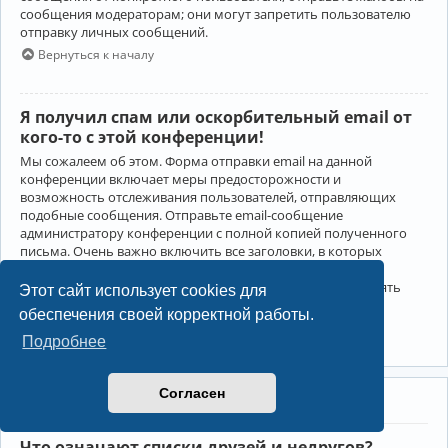
сообщения модераторам; они могут запретить пользователю
отправку личных сообщений.
Вернуться к началу
Я получил спам или оскорбительный email от
кого-то с этой конференции!
Мы сожалеем об этом. Форма отправки email на данной
конференции включает меры предосторожности и
возможность отслеживания пользователей, отправляющих
подобные сообщения. Отправьте email-сообщение
администратору конференции с полной копией полученного
письма. Очень важно включить все заголовки, в которых
содержится детальная информация об отправителе.
Администратор конференции сможет в этом случае принять
Этот сайт использует cookies для
меры.
обеспечения своей корректной работы.
Вернуться к началу
Подробнее
Согласен
Друзья и недруги
Что означают списки друзей и недругов?