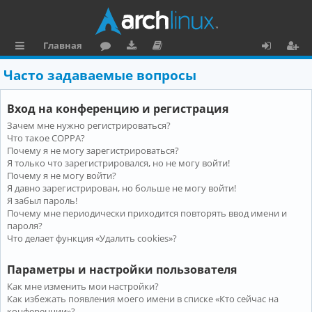
Главная
с
о
аг
о
х
ег
Часто задаваемые вопросы
ы
ру
ру
ку
о
и
Вход на конференцию и регистрация
л
м
зк
м
д
ст
Зачем мне нужно регистрироваться?
к
и
е
р
Что такое COPPA?
и
н
а
Почему я не могу зарегистрироваться?
Я только что зарегистрировался, но не могу войти!
та
ц
Почему я не могу войти?
Я давно зарегистрирован, но больше не могу войти!
ц
и
Я забыл пароль!
и
я
Почему мне периодически приходится повторять ввод имени и
пароля?
я
Что делает функция «Удалить cookies»?
Параметры и настройки пользователя
Как мне изменить мои настройки?
Как избежать появления моего имени в списке «Кто сейчас на
конференции»?