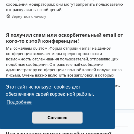
сообщения модераторам; они могут запретить пользователю
отправку личных сообщений.
Вернуться к началу
Я получил спам или оскорбительный email от
кого-то с этой конференции!
Мы сожалеем об этом. Форма отправки email на данной
конференции включает меры предосторожности и
возможность отслеживания пользователей, отправляющих
подобные сообщения. Отправьте email-сообщение
администратору конференции с полной копией полученного
письма. Очень важно включить все заголовки, в которых
содержится детальная информация об отправителе.
Администратор конференции сможет в этом случае принять
Этот сайт использует cookies для
меры.
обеспечения своей корректной работы.
Вернуться к началу
Подробнее
Согласен
Друзья и недруги
Что означают списки друзей и недругов?