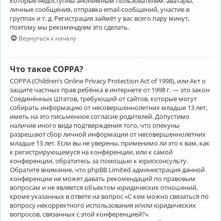
которые недоступны анонимным пользователям: аватары,
личные сообщения, отправка email-сообщений, участие в
группах и т. д. Регистрация займёт у вас всего пару минут,
поэтому мы рекомендуем это сделать.
Вернуться к началу
Что такое COPPA?
COPPA (Children’s Online Privacy Protection Act of 1998), или Акт о
защите частных прав ребёнка в интернете от 1998 г. — это закон
Соединённых Штатов, требующий от сайтов, которые могут
собирать информацию от несовершеннолетних младше 13 лет,
иметь на это письменное согласие родителей. Допустимо
наличие иного вида подтверждения того, что опекуны
разрешают сбор личной информации от несовершеннолетних
младше 13 лет. Если вы не уверены, применимо ли это к вам, как
к регистрирующемуся на конференции, или к самой
конференции, обратитесь за помощью к юрисконсульту.
Обратите внимание, что phpBB Limited администрация данной
конференции не может давать рекомендаций по правовым
вопросам и не является объектом юридических отношений,
кроме указанных в ответе на вопрос «С кем можно связаться по
вопросу некорректного использования и/или юридических
вопросов, связанных с этой конференцией?».