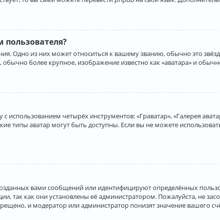
 пользователя?
ия. Одно из них может относиться к вашему званию, обычно это звёзд
, обычно более крупное, изображение известно как «аватара» и обычн
 с использованием четырёх инструментов: «Граватар», «Галерея аватар
акие типы аватар могут быть доступны. Если вы не можете использова
созданных вами сообщений или идентифицируют определённых пользо
и, так как они установлены её администратором. Пожалуйста, не за
прещено, и модератор или администратор понизят значение вашего с