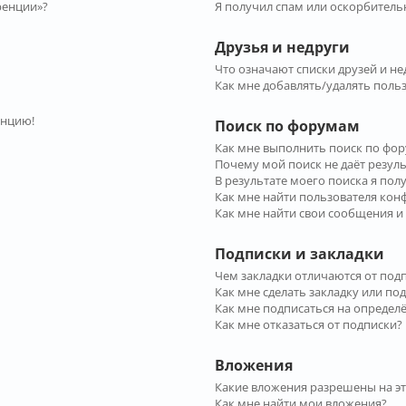
ренции»?
Я получил спам или оскорбительн
Друзья и недруги
Что означают списки друзей и не
Как мне добавлять/удалять польз
енцию!
Поиск по форумам
Как мне выполнить поиск по фо
Почему мой поиск не даёт резул
В результате моего поиска я пол
Как мне найти пользователя ко
Как мне найти свои сообщения и
Подписки и закладки
Чем закладки отличаются от под
Как мне сделать закладку или по
Как мне подписаться на опреде
Как мне отказаться от подписки?
Вложения
Какие вложения разрешены на э
Как мне найти мои вложения?