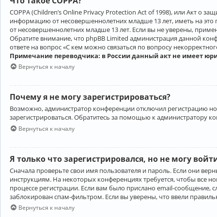
Что такое COPPA?
COPPA (Children’s Online Privacy Protection Act of 1998), или Акт 
информацию от несовершеннолетних младше 13 лет, иметь на это 
от несовершеннолетних младше 13 лет. Если вы не уверены, приме
Обратите внимание, что phpBB Limited администрация данной кон
ответе на вопрос «С кем можно связаться по вопросу некорректно
Примечание переводчика: в России данный акт не имеет юр
Вернуться к началу
Почему я не могу зарегистрироваться?
Возможно, администратор конференции отключил регистрацию новы
зарегистрироваться. Обратитесь за помощью к администратору к
Вернуться к началу
Я только что зарегистрировался, но не могу войт
Сначала проверьте свои имя пользователя и пароль. Если они верн
инструкциям. На некоторых конференциях требуется, чтобы все н
процессе регистрации. Если вам было прислано email-сообщение, с
заблокирован спам-фильтром. Если вы уверены, что ввели правильн
Вернуться к началу