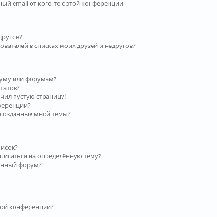
ый email от кого-то с этой конференции!
другов?
ователей в списках моих друзей и недругов?
руму или форумам?
ьтатов?
учил пустую страницу!
нференции?
 созданные мной темы?
писок?
дписаться на определённую тему?
лённый форум?
той конференции?