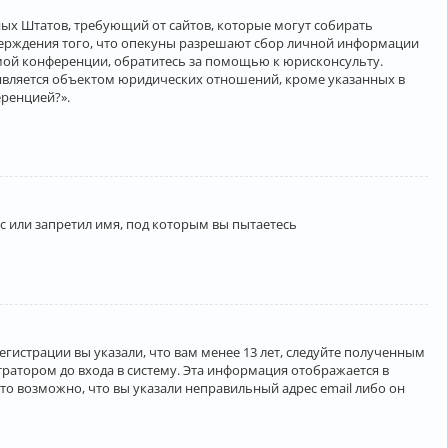
нённых Штатов, требующий от сайтов, которые могут собирать
верждения того, что опекуны разрешают сбор личной информации
амой конференции, обратитесь за помощью к юрисконсульту.
является объектом юридических отношений, кроме указанных в
еренцией?».
 или запретил имя, под которым вы пытаетесь
егистрации вы указали, что вам менее 13 лет, следуйте полученным
ратором до входа в систему. Эта информация отображается в
то возможно, что вы указали неправильный адрес email либо он