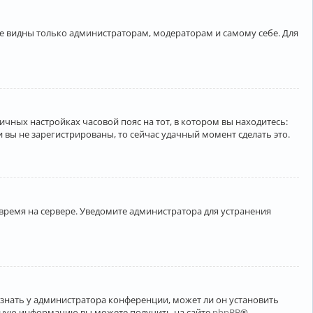
ете видны только администраторам, модераторам и самому себе. Для
личных настройках часовой пояс на тот, в котором вы находитесь:
ли вы не зарегистрированы, то сейчас удачный момент сделать это.
 время на сервере. Уведомите администратора для устранения
узнать у администратора конференции, может ли он установить
ельную информацию вы можете получить на сайте
phpBB
®.