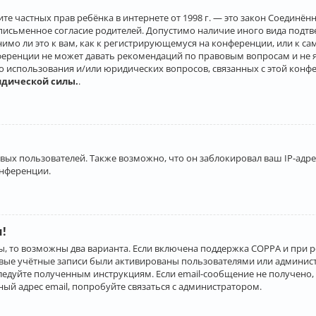
о защите частных прав ребёнка в интернете от 1998 г. — это закон Соеди
письменное согласие родителей. Допустимо наличие иного вида подт
нимо ли это к вам, как к регистрирующемуся на конференции, или к с
ференции не может давать рекомендаций по правовым вопросам и не 
го использования и/или юридических вопросов, связанных с этой конф
идической силы.
.
х пользователей. Также возможно, что он заблокировал ваш IP-адрес
онференции.
и!
ы, то возможны два варианта. Если включена поддержка COPPA и при р
овые учётные записи были активированы пользователями или админист
ледуйте полученным инструкциям. Если email-сообщение не получено, 
ый адрес email, попробуйте связаться с администратором.