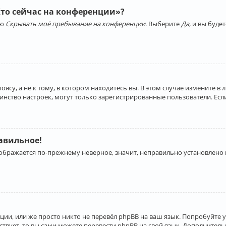
Кто сейчас на конференции»?
ию
Скрывать моё пребывание на конференции
. Выберите
Да
, и вы буд
су, а не к тому, в котором находитесь вы. В этом случае измените в 
льшинство настроек, могут только зарегистрированные пользователи. Ес
равильное!
отображается по-прежнему неверное, значит, неправильно установлено
ии, или же просто никто не перевёл phpBB на ваш язык. Попробуйте 
ествует, то вы сами можете перевести phpBB на свой язык. Дополнит