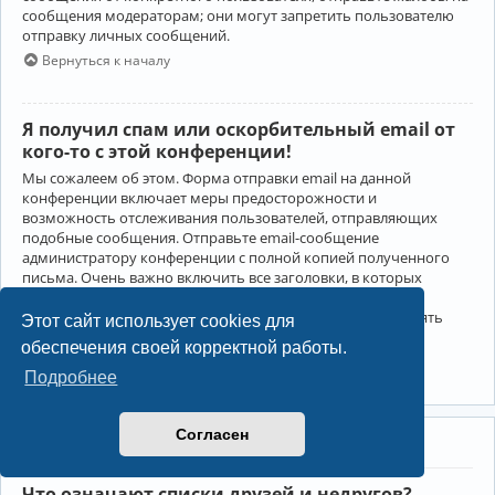
сообщения модераторам; они могут запретить пользователю
отправку личных сообщений.
Вернуться к началу
Я получил спам или оскорбительный email от
кого-то с этой конференции!
Мы сожалеем об этом. Форма отправки email на данной
конференции включает меры предосторожности и
возможность отслеживания пользователей, отправляющих
подобные сообщения. Отправьте email-сообщение
администратору конференции с полной копией полученного
письма. Очень важно включить все заголовки, в которых
содержится детальная информация об отправителе.
Администратор конференции сможет в этом случае принять
Этот сайт использует cookies для
меры.
обеспечения своей корректной работы.
Вернуться к началу
Подробнее
Согласен
Друзья и недруги
Что означают списки друзей и недругов?