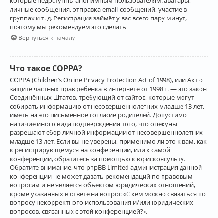
которые недоступны анонимным пользователям: аватары,
личные сообщения, отправка email-сообщений, участие в
группах и т. д. Регистрация займёт у вас всего пару минут,
поэтому мы рекомендуем это сделать.
Вернуться к началу
Что такое COPPA?
COPPA (Children’s Online Privacy Protection Act of 1998), или Акт о
защите частных прав ребёнка в интернете от 1998 г. — это закон
Соединённых Штатов, требующий от сайтов, которые могут
собирать информацию от несовершеннолетних младше 13 лет,
иметь на это письменное согласие родителей. Допустимо
наличие иного вида подтверждения того, что опекуны
разрешают сбор личной информации от несовершеннолетних
младше 13 лет. Если вы не уверены, применимо ли это к вам, как
к регистрирующемуся на конференции, или к самой
конференции, обратитесь за помощью к юрисконсульту.
Обратите внимание, что phpBB Limited администрация данной
конференции не может давать рекомендаций по правовым
вопросам и не является объектом юридических отношений,
кроме указанных в ответе на вопрос «С кем можно связаться по
вопросу некорректного использования и/или юридических
вопросов, связанных с этой конференцией?».