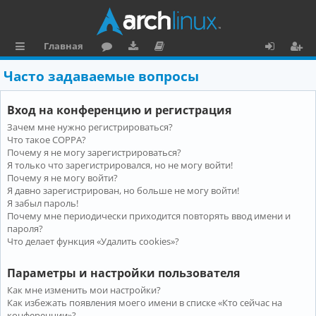
Главная
с
о
аг
о
х
ег
Часто задаваемые вопросы
ы
ру
ру
ку
о
и
Вход на конференцию и регистрация
л
м
зк
м
д
ст
Зачем мне нужно регистрироваться?
к
и
е
р
Что такое COPPA?
и
н
а
Почему я не могу зарегистрироваться?
Я только что зарегистрировался, но не могу войти!
та
ц
Почему я не могу войти?
Я давно зарегистрирован, но больше не могу войти!
ц
и
Я забыл пароль!
и
я
Почему мне периодически приходится повторять ввод имени и
пароля?
я
Что делает функция «Удалить cookies»?
Параметры и настройки пользователя
Как мне изменить мои настройки?
Как избежать появления моего имени в списке «Кто сейчас на
конференции»?