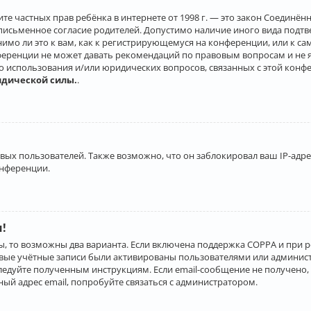
о защите частных прав ребёнка в интернете от 1998 г. — это закон Соеди
письменное согласие родителей. Допустимо наличие иного вида подт
нимо ли это к вам, как к регистрирующемуся на конференции, или к с
ференции не может давать рекомендаций по правовым вопросам и не 
го использования и/или юридических вопросов, связанных с этой конф
идической силы.
.
х пользователей. Также возможно, что он заблокировал ваш IP-адрес
онференции.
и!
ы, то возможны два варианта. Если включена поддержка COPPA и при р
овые учётные записи были активированы пользователями или админист
ледуйте полученным инструкциям. Если email-сообщение не получено, 
ый адрес email, попробуйте связаться с администратором.