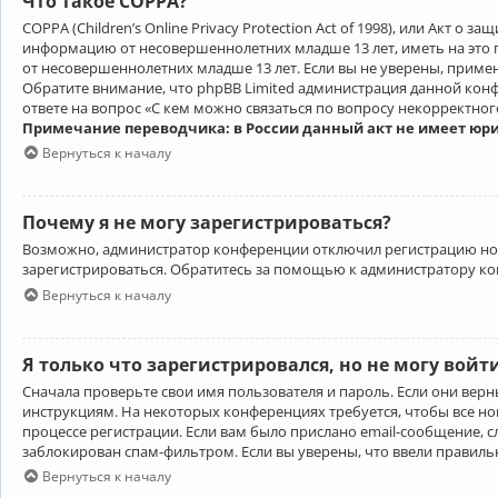
Что такое COPPA?
COPPA (Children’s Online Privacy Protection Act of 1998), или Акт 
информацию от несовершеннолетних младше 13 лет, иметь на это 
от несовершеннолетних младше 13 лет. Если вы не уверены, приме
Обратите внимание, что phpBB Limited администрация данной кон
ответе на вопрос «С кем можно связаться по вопросу некорректно
Примечание переводчика: в России данный акт не имеет юр
Вернуться к началу
Почему я не могу зарегистрироваться?
Возможно, администратор конференции отключил регистрацию новы
зарегистрироваться. Обратитесь за помощью к администратору к
Вернуться к началу
Я только что зарегистрировался, но не могу войт
Сначала проверьте свои имя пользователя и пароль. Если они верн
инструкциям. На некоторых конференциях требуется, чтобы все н
процессе регистрации. Если вам было прислано email-сообщение, с
заблокирован спам-фильтром. Если вы уверены, что ввели правильн
Вернуться к началу