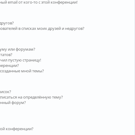
ый email от кого-то с этой конференции!
другов?
ователей в списках моих друзей и недругов?
руму или форумам?
ьтатов?
учил пустую страницу!
нференции?
 созданные мной темы?
писок?
дписаться на определённую тему?
лённый форум?
той конференции?