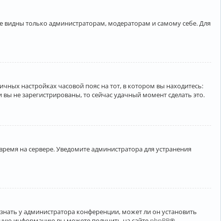
ете видны только администраторам, модераторам и самому себе. Для
личных настройках часовой пояс на тот, в котором вы находитесь:
ли вы не зарегистрированы, то сейчас удачный момент сделать это.
 время на сервере. Уведомите администратора для устранения
узнать у администратора конференции, может ли он установить
ельную информацию вы можете получить на сайте
phpBB
®.