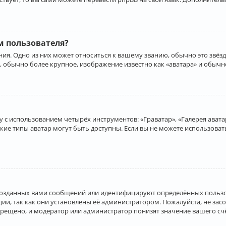
 пользователя?
ия. Одно из них может относиться к вашему званию, обычно это звёзд
, обычно более крупное, изображение известно как «аватара» и обычн
 с использованием четырёх инструментов: «Граватар», «Галерея аватар
акие типы аватар могут быть доступны. Если вы не можете использова
созданных вами сообщений или идентифицируют определённых пользо
и, так как они установлены её администратором. Пожалуйста, не за
прещено, и модератор или администратор понизят значение вашего с