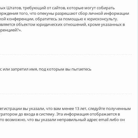
нённых Штатов, требующий от сайтов, которые могут собирать
верждения того, что опекуны разрешают сбор личной информации
амой конференции, обратитесь за помощью к юрисконсульту.
является объектом юридических отношений, кроме указанных в
еренцией?».
 или запретил имя, под которым вы пытаетесь
егистрации вы указали, что вам менее 13 лет, следуйте полученным
ратором до входа в систему. Эта информация отображается в
то возможно, что вы указали неправильный адрес email либо он