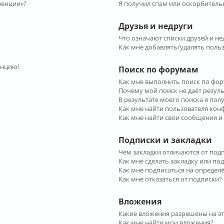
ренции»?
Я получил спам или оскорбительн
Друзья и недруги
Что означают списки друзей и не
Как мне добавлять/удалять польз
енцию!
Поиск по форумам
Как мне выполнить поиск по фо
Почему мой поиск не даёт резул
В результате моего поиска я пол
Как мне найти пользователя ко
Как мне найти свои сообщения и
Подписки и закладки
Чем закладки отличаются от под
Как мне сделать закладку или по
Как мне подписаться на опреде
Как мне отказаться от подписки?
Вложения
Какие вложения разрешены на э
Как мне найти мои вложения?