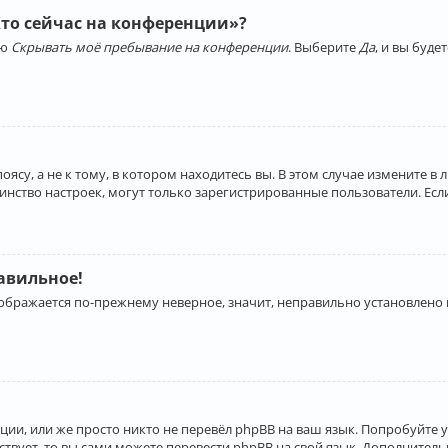
Кто сейчас на конференции»?
ию
Скрывать моё пребывание на конференции
. Выберите
Да
, и вы буд
су, а не к тому, в котором находитесь вы. В этом случае измените в 
льшинство настроек, могут только зарегистрированные пользователи. Ес
равильное!
отображается по-прежнему неверное, значит, неправильно установлено
ии, или же просто никто не перевёл phpBB на ваш язык. Попробуйте 
ествует, то вы сами можете перевести phpBB на свой язык. Дополнит