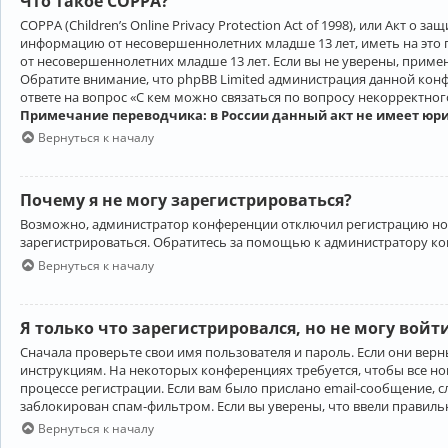
Что такое COPPA?
COPPA (Children’s Online Privacy Protection Act of 1998), или Акт 
информацию от несовершеннолетних младше 13 лет, иметь на это 
от несовершеннолетних младше 13 лет. Если вы не уверены, приме
Обратите внимание, что phpBB Limited администрация данной кон
ответе на вопрос «С кем можно связаться по вопросу некорректно
Примечание переводчика: в России данный акт не имеет юр
Вернуться к началу
Почему я не могу зарегистрироваться?
Возможно, администратор конференции отключил регистрацию новы
зарегистрироваться. Обратитесь за помощью к администратору к
Вернуться к началу
Я только что зарегистрировался, но не могу войт
Сначала проверьте свои имя пользователя и пароль. Если они верн
инструкциям. На некоторых конференциях требуется, чтобы все н
процессе регистрации. Если вам было прислано email-сообщение, с
заблокирован спам-фильтром. Если вы уверены, что ввели правильн
Вернуться к началу