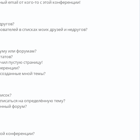
ый email от кого-то с этой конференции!
другов?
ователей в списках моих друзей и недругов?
руму или форумам?
ьтатов?
учил пустую страницу!
нференции?
 созданные мной темы?
писок?
дписаться на определённую тему?
лённый форум?
той конференции?