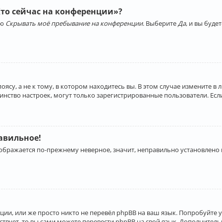
Кто сейчас на конференции»?
ию
Скрывать моё пребывание на конференции
. Выберите
Да
, и вы буд
су, а не к тому, в котором находитесь вы. В этом случае измените в 
льшинство настроек, могут только зарегистрированные пользователи. Ес
равильное!
отображается по-прежнему неверное, значит, неправильно установлено
ии, или же просто никто не перевёл phpBB на ваш язык. Попробуйте 
ествует, то вы сами можете перевести phpBB на свой язык. Дополнит