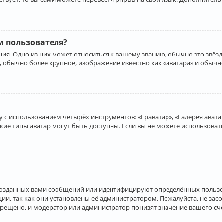
 пользователя?
ия. Одно из них может относиться к вашему званию, обычно это звёзд
, обычно более крупное, изображение известно как «аватара» и обычн
 с использованием четырёх инструментов: «Граватар», «Галерея аватар
акие типы аватар могут быть доступны. Если вы не можете использова
созданных вами сообщений или идентифицируют определённых пользо
и, так как они установлены её администратором. Пожалуйста, не за
прещено, и модератор или администратор понизят значение вашего с