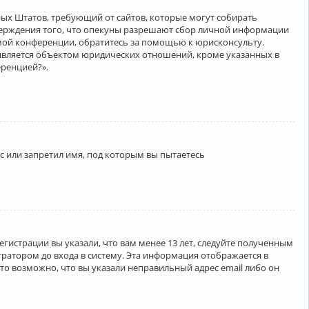
нённых Штатов, требующий от сайтов, которые могут собирать
верждения того, что опекуны разрешают сбор личной информации
амой конференции, обратитесь за помощью к юрисконсульту.
является объектом юридических отношений, кроме указанных в
еренцией?».
 или запретил имя, под которым вы пытаетесь
егистрации вы указали, что вам менее 13 лет, следуйте полученным
ратором до входа в систему. Эта информация отображается в
то возможно, что вы указали неправильный адрес email либо он