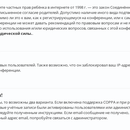
о защите частных прав ребёнка в интернете от 1998 г. — это закон Соеди
письменное согласие родителей. Допустимо наличие иного вида подт
нимо ли это к вам, как к регистрирующемуся на конференции, или к с
ференции не может давать рекомендаций по правовым вопросам и не 
го использования и/или юридических вопросов, связанных с этой конф
идической силы.
.
х пользователей. Также возможно, что он заблокировал ваш IP-адрес
онференции.
и!
ы, то возможны два варианта. Если включена поддержка COPPA и при р
овые учётные записи были активированы пользователями или админист
ледуйте полученным инструкциям. Если email-сообщение не получено, 
ый адрес email, попробуйте связаться с администратором.