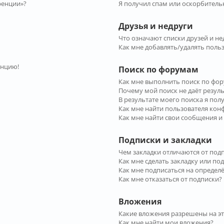
ренции»?
Я получил спам или оскорбительн
Друзья и недруги
Что означают списки друзей и не
Как мне добавлять/удалять польз
енцию!
Поиск по форумам
Как мне выполнить поиск по фо
Почему мой поиск не даёт резул
В результате моего поиска я пол
Как мне найти пользователя ко
Как мне найти свои сообщения и
Подписки и закладки
Чем закладки отличаются от под
Как мне сделать закладку или по
Как мне подписаться на опреде
Как мне отказаться от подписки?
Вложения
Какие вложения разрешены на э
Как мне найти мои вложения?