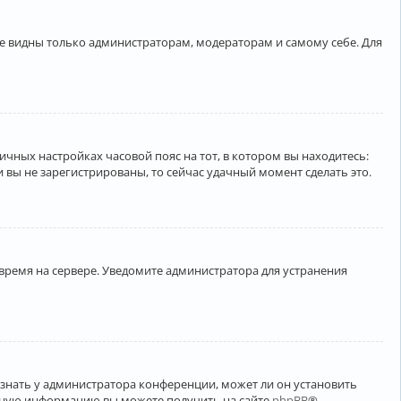
ете видны только администраторам, модераторам и самому себе. Для
личных настройках часовой пояс на тот, в котором вы находитесь:
ли вы не зарегистрированы, то сейчас удачный момент сделать это.
 время на сервере. Уведомите администратора для устранения
узнать у администратора конференции, может ли он установить
ельную информацию вы можете получить на сайте
phpBB
®.