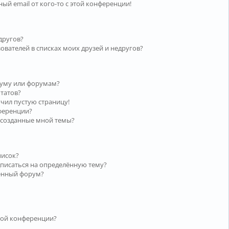
ый email от кого-то с этой конференции!
другов?
ователей в списках моих друзей и недругов?
руму или форумам?
ьтатов?
учил пустую страницу!
нференции?
 созданные мной темы?
писок?
дписаться на определённую тему?
лённый форум?
той конференции?