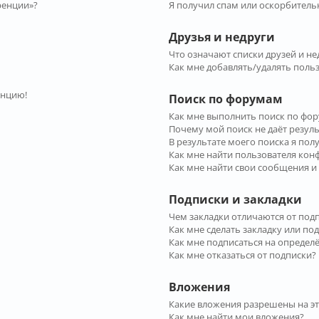
ренции»?
Я получил спам или оскорбительн
Друзья и недруги
Что означают списки друзей и не
Как мне добавлять/удалять польз
енцию!
Поиск по форумам
Как мне выполнить поиск по фо
Почему мой поиск не даёт резул
В результате моего поиска я пол
Как мне найти пользователя ко
Как мне найти свои сообщения и
Подписки и закладки
Чем закладки отличаются от под
Как мне сделать закладку или по
Как мне подписаться на опреде
Как мне отказаться от подписки?
Вложения
Какие вложения разрешены на э
Как мне найти мои вложения?