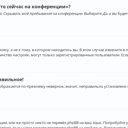
Кто сейчас на конференции»?
ию
Скрывать моё пребывание на конференции
. Выберите
Да
, и вы буд
су, а не к тому, в котором находитесь вы. В этом случае измените в 
льшинство настроек, могут только зарегистрированные пользователи. Ес
равильное!
отображается по-прежнему неверное, значит, неправильно установлено
ии, или же просто никто не перевёл phpBB на ваш язык. Попробуйте 
ествует, то вы сами можете перевести phpBB на свой язык. Дополнит