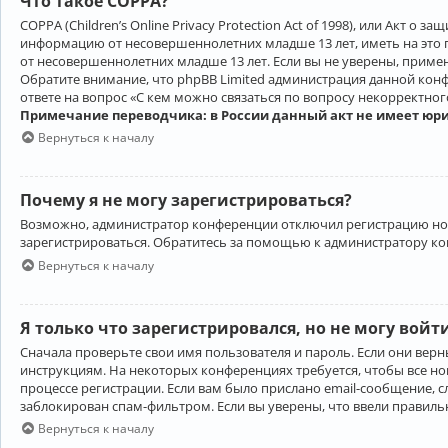
Что такое COPPA?
COPPA (Children’s Online Privacy Protection Act of 1998), или Акт 
информацию от несовершеннолетних младше 13 лет, иметь на это 
от несовершеннолетних младше 13 лет. Если вы не уверены, приме
Обратите внимание, что phpBB Limited администрация данной кон
ответе на вопрос «С кем можно связаться по вопросу некорректно
Примечание переводчика: в России данный акт не имеет юр
Вернуться к началу
Почему я не могу зарегистрироваться?
Возможно, администратор конференции отключил регистрацию новы
зарегистрироваться. Обратитесь за помощью к администратору к
Вернуться к началу
Я только что зарегистрировался, но не могу войт
Сначала проверьте свои имя пользователя и пароль. Если они верн
инструкциям. На некоторых конференциях требуется, чтобы все н
процессе регистрации. Если вам было прислано email-сообщение, с
заблокирован спам-фильтром. Если вы уверены, что ввели правильн
Вернуться к началу