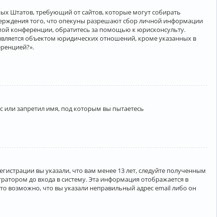
нённых Штатов, требующий от сайтов, которые могут собирать
верждения того, что опекуны разрешают сбор личной информации
амой конференции, обратитесь за помощью к юрисконсульту.
является объектом юридических отношений, кроме указанных в
еренцией?».
 или запретил имя, под которым вы пытаетесь
егистрации вы указали, что вам менее 13 лет, следуйте полученным
ратором до входа в систему. Эта информация отображается в
то возможно, что вы указали неправильный адрес email либо он