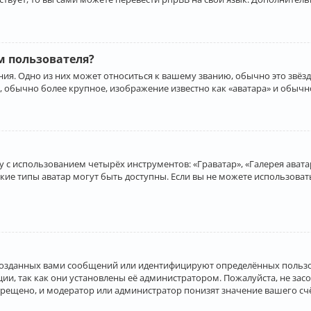
 пользователя?
ия. Одно из них может относиться к вашему званию, обычно это звёзд
, обычно более крупное, изображение известно как «аватара» и обычн
 с использованием четырёх инструментов: «Граватар», «Галерея аватар
акие типы аватар могут быть доступны. Если вы не можете использова
созданных вами сообщений или идентифицируют определённых пользо
и, так как они установлены её администратором. Пожалуйста, не за
прещено, и модератор или администратор понизят значение вашего с