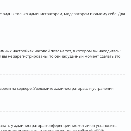
ете видны только администраторам, модераторам и самому себе. Для
личных настройках часовой пояс на тот, в котором вы находитесь:
ли вы не зарегистрированы, то сейчас удачный момент сделать это.
 время на сервере. Уведомите администратора для устранения
узнать у администратора конференции, может ли он установить
ельную информацию вы можете получить на сайте
phpBB
®.