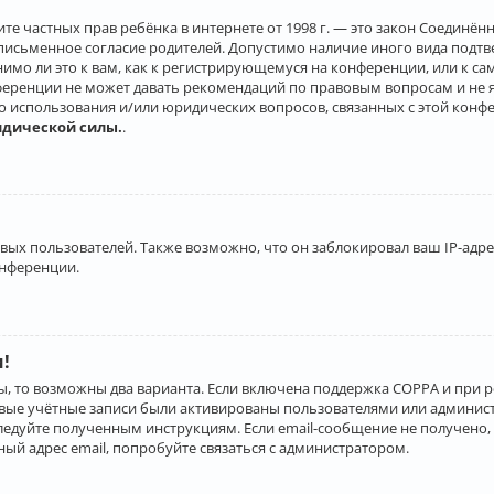
о защите частных прав ребёнка в интернете от 1998 г. — это закон Соеди
письменное согласие родителей. Допустимо наличие иного вида подт
нимо ли это к вам, как к регистрирующемуся на конференции, или к с
ференции не может давать рекомендаций по правовым вопросам и не 
го использования и/или юридических вопросов, связанных с этой конф
идической силы.
.
х пользователей. Также возможно, что он заблокировал ваш IP-адрес
онференции.
и!
ы, то возможны два варианта. Если включена поддержка COPPA и при р
овые учётные записи были активированы пользователями или админист
ледуйте полученным инструкциям. Если email-сообщение не получено, 
ый адрес email, попробуйте связаться с администратором.