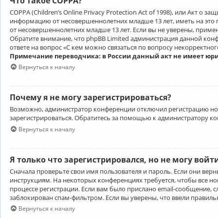
Что такое COPPA?
COPPA (Children’s Online Privacy Protection Act of 1998), или Акт 
информацию от несовершеннолетних младше 13 лет, иметь на это 
от несовершеннолетних младше 13 лет. Если вы не уверены, приме
Обратите внимание, что phpBB Limited администрация данной кон
ответе на вопрос «С кем можно связаться по вопросу некорректно
Примечание переводчика: в России данный акт не имеет юр
Вернуться к началу
Почему я не могу зарегистрироваться?
Возможно, администратор конференции отключил регистрацию новы
зарегистрироваться. Обратитесь за помощью к администратору к
Вернуться к началу
Я только что зарегистрировался, но не могу войт
Сначала проверьте свои имя пользователя и пароль. Если они верн
инструкциям. На некоторых конференциях требуется, чтобы все н
процессе регистрации. Если вам было прислано email-сообщение, с
заблокирован спам-фильтром. Если вы уверены, что ввели правильн
Вернуться к началу