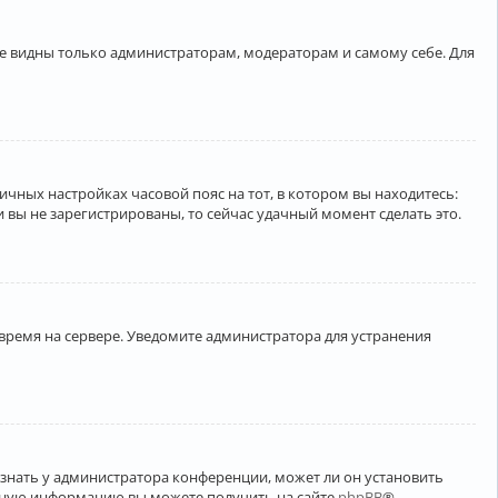
ете видны только администраторам, модераторам и самому себе. Для
личных настройках часовой пояс на тот, в котором вы находитесь:
ли вы не зарегистрированы, то сейчас удачный момент сделать это.
 время на сервере. Уведомите администратора для устранения
узнать у администратора конференции, может ли он установить
ельную информацию вы можете получить на сайте
phpBB
®.