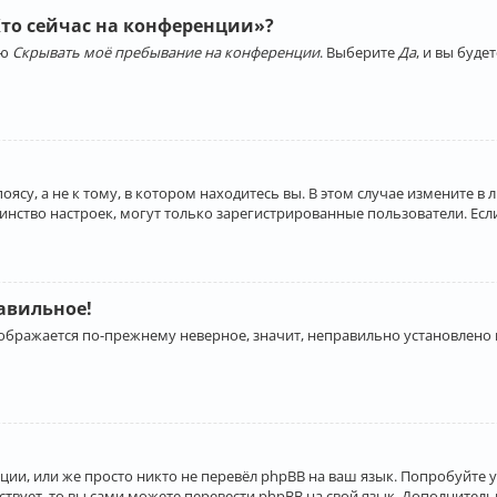
Кто сейчас на конференции»?
ию
Скрывать моё пребывание на конференции
. Выберите
Да
, и вы буд
су, а не к тому, в котором находитесь вы. В этом случае измените в 
льшинство настроек, могут только зарегистрированные пользователи. Ес
равильное!
отображается по-прежнему неверное, значит, неправильно установлено
ии, или же просто никто не перевёл phpBB на ваш язык. Попробуйте 
ествует, то вы сами можете перевести phpBB на свой язык. Дополнит