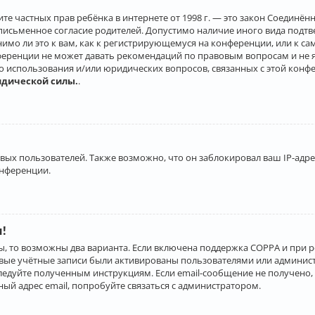
о защите частных прав ребёнка в интернете от 1998 г. — это закон Соеди
письменное согласие родителей. Допустимо наличие иного вида подт
нимо ли это к вам, как к регистрирующемуся на конференции, или к с
ференции не может давать рекомендаций по правовым вопросам и не 
го использования и/или юридических вопросов, связанных с этой конф
идической силы.
.
х пользователей. Также возможно, что он заблокировал ваш IP-адрес
онференции.
и!
ы, то возможны два варианта. Если включена поддержка COPPA и при р
овые учётные записи были активированы пользователями или админист
ледуйте полученным инструкциям. Если email-сообщение не получено, 
ый адрес email, попробуйте связаться с администратором.