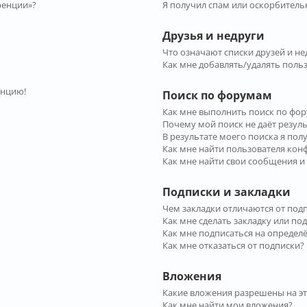
ренции»?
Я получил спам или оскорбительн
Друзья и недруги
Что означают списки друзей и не
Как мне добавлять/удалять польз
енцию!
Поиск по форумам
Как мне выполнить поиск по фо
Почему мой поиск не даёт резул
В результате моего поиска я пол
Как мне найти пользователя ко
Как мне найти свои сообщения и
Подписки и закладки
Чем закладки отличаются от под
Как мне сделать закладку или по
Как мне подписаться на опреде
Как мне отказаться от подписки?
Вложения
Какие вложения разрешены на э
Как мне найти мои вложения?