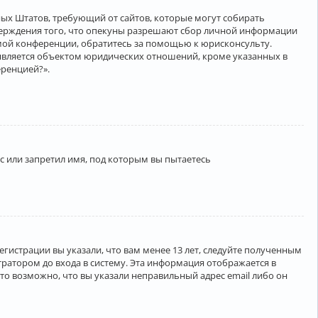
нённых Штатов, требующий от сайтов, которые могут собирать
верждения того, что опекуны разрешают сбор личной информации
амой конференции, обратитесь за помощью к юрисконсульту.
является объектом юридических отношений, кроме указанных в
еренцией?».
 или запретил имя, под которым вы пытаетесь
егистрации вы указали, что вам менее 13 лет, следуйте полученным
ратором до входа в систему. Эта информация отображается в
то возможно, что вы указали неправильный адрес email либо он