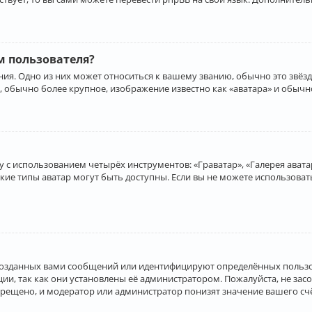
 пользователя?
ия. Одно из них может относиться к вашему званию, обычно это звёзд
, обычно более крупное, изображение известно как «аватара» и обычн
 с использованием четырёх инструментов: «Граватар», «Галерея аватар
акие типы аватар могут быть доступны. Если вы не можете использова
созданных вами сообщений или идентифицируют определённых пользо
и, так как они установлены её администратором. Пожалуйста, не за
прещено, и модератор или администратор понизят значение вашего с