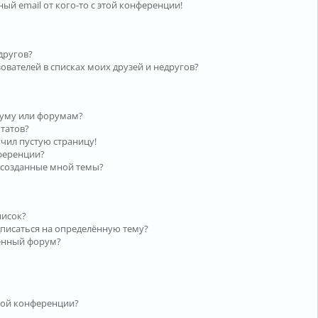
ый email от кого-то с этой конференции!
другов?
ователей в списках моих друзей и недругов?
руму или форумам?
ьтатов?
учил пустую страницу!
нференции?
 созданные мной темы?
писок?
дписаться на определённую тему?
лённый форум?
той конференции?