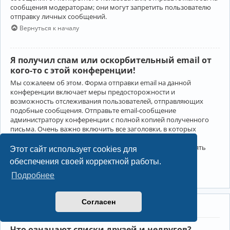
сообщения модераторам; они могут запретить пользователю
отправку личных сообщений.
Вернуться к началу
Я получил спам или оскорбительный email от
кого-то с этой конференции!
Мы сожалеем об этом. Форма отправки email на данной
конференции включает меры предосторожности и
возможность отслеживания пользователей, отправляющих
подобные сообщения. Отправьте email-сообщение
администратору конференции с полной копией полученного
письма. Очень важно включить все заголовки, в которых
содержится детальная информация об отправителе.
Администратор конференции сможет в этом случае принять
Этот сайт использует cookies для
меры.
обеспечения своей корректной работы.
Вернуться к началу
Подробнее
Согласен
Друзья и недруги
Что означают списки друзей и недругов?