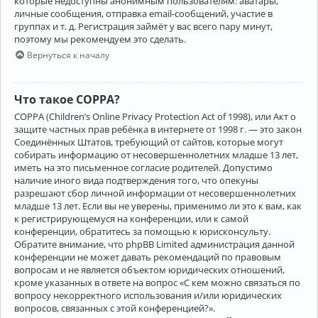
которые недоступны анонимным пользователям: аватары,
личные сообщения, отправка email-сообщений, участие в
группах и т. д. Регистрация займёт у вас всего пару минут,
поэтому мы рекомендуем это сделать.
Вернуться к началу
Что такое COPPA?
COPPA (Children’s Online Privacy Protection Act of 1998), или Акт о
защите частных прав ребёнка в интернете от 1998 г. — это закон
Соединённых Штатов, требующий от сайтов, которые могут
собирать информацию от несовершеннолетних младше 13 лет,
иметь на это письменное согласие родителей. Допустимо
наличие иного вида подтверждения того, что опекуны
разрешают сбор личной информации от несовершеннолетних
младше 13 лет. Если вы не уверены, применимо ли это к вам, как
к регистрирующемуся на конференции, или к самой
конференции, обратитесь за помощью к юрисконсульту.
Обратите внимание, что phpBB Limited администрация данной
конференции не может давать рекомендаций по правовым
вопросам и не является объектом юридических отношений,
кроме указанных в ответе на вопрос «С кем можно связаться по
вопросу некорректного использования и/или юридических
вопросов, связанных с этой конференцией?».