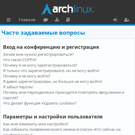
Главная
с
о
аг
о
х
ег
Часто задаваемые вопросы
ы
ру
ру
ку
о
и
Вход на конференцию и регистрация
л
м
зк
м
д
ст
Зачем мне нужно регистрироваться?
к
и
е
р
Что такое COPPA?
и
н
а
Почему я не могу зарегистрироваться?
Я только что зарегистрировался, но не могу войти!
та
ц
Почему я не могу войти?
Я давно зарегистрирован, но больше не могу войти!
ц
и
Я забыл пароль!
и
я
Почему мне периодически приходится повторять ввод имени и
пароля?
я
Что делает функция «Удалить cookies»?
Параметры и настройки пользователя
Как мне изменить мои настройки?
Как избежать появления моего имени в списке «Кто сейчас на
конференции»?