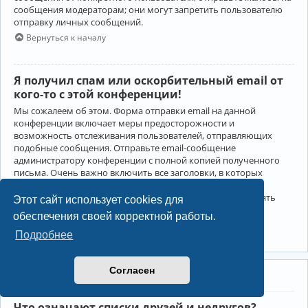
сообщения модераторам; они могут запретить пользователю
отправку личных сообщений.
Вернуться к началу
Я получил спам или оскорбительный email от
кого-то с этой конференции!
Мы сожалеем об этом. Форма отправки email на данной
конференции включает меры предосторожности и
возможность отслеживания пользователей, отправляющих
подобные сообщения. Отправьте email-сообщение
администратору конференции с полной копией полученного
письма. Очень важно включить все заголовки, в которых
содержится детальная информация об отправителе.
Администратор конференции сможет в этом случае принять
Этот сайт использует cookies для
меры.
обеспечения своей корректной работы.
Вернуться к началу
Подробнее
Согласен
Друзья и недруги
Что означают списки друзей и недругов?