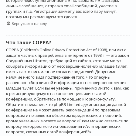
которые недоступны анонимным пользователям: аватары,
личные сообщения, отправка email-сообщений, участие в
группах и т. д. Регистрация займёт у вас всего пару минут,
поэтому мы рекомендуем это сделать.
Вернуться к началу
Что такое COPPA?
COPPA (Children’s Online Privacy Protection Act of 1998), или Акт о
защите частных прав ребёнка в интернете от 1998 г. — это закон
Соединённых Штатов, требующий от сайтов, которые могут
собирать информацию от несовершеннолетних младше 13 лет,
иметь на это письменное согласие родителей. Допустимо
наличие иного вида подтверждения того, что опекуны
разрешают сбор личной информации от несовершеннолетних
младше 13 лет. Если вы не уверены, применимо ли это к вам, как
к регистрирующемуся на конференции, или к самой
конференции, обратитесь за помощью к юрисконсульту.
Обратите внимание, что phpBB Limited администрация данной
конференции не может давать рекомендаций по правовым
вопросам и не является объектом юридических отношений,
кроме указанных в ответе на вопрос «С кем можно связаться по
вопросу некорректного использования и/или юридических
вопросов, связанных с этой конференцией?».