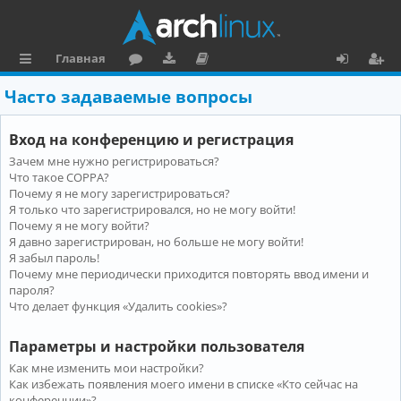
Главная
с
о
аг
о
х
ег
Часто задаваемые вопросы
ы
ру
ру
ку
о
и
Вход на конференцию и регистрация
л
м
зк
м
д
ст
Зачем мне нужно регистрироваться?
к
и
е
р
Что такое COPPA?
и
н
а
Почему я не могу зарегистрироваться?
Я только что зарегистрировался, но не могу войти!
та
ц
Почему я не могу войти?
Я давно зарегистрирован, но больше не могу войти!
ц
и
Я забыл пароль!
и
я
Почему мне периодически приходится повторять ввод имени и
пароля?
я
Что делает функция «Удалить cookies»?
Параметры и настройки пользователя
Как мне изменить мои настройки?
Как избежать появления моего имени в списке «Кто сейчас на
конференции»?