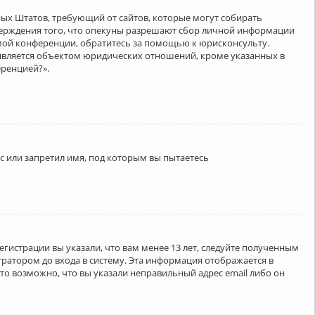
нённых Штатов, требующий от сайтов, которые могут собирать
верждения того, что опекуны разрешают сбор личной информации
амой конференции, обратитесь за помощью к юрисконсульту.
является объектом юридических отношений, кроме указанных в
еренцией?».
 или запретил имя, под которым вы пытаетесь
егистрации вы указали, что вам менее 13 лет, следуйте полученным
ратором до входа в систему. Эта информация отображается в
то возможно, что вы указали неправильный адрес email либо он