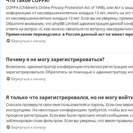
Что такое COPPA?
COPPA (Children’s Online Privacy Protection Act of 1998), или Акт 
информацию от несовершеннолетних младше 13 лет, иметь на это 
от несовершеннолетних младше 13 лет. Если вы не уверены, приме
Обратите внимание, что phpBB Limited администрация данной кон
ответе на вопрос «С кем можно связаться по вопросу некорректно
Примечание переводчика: в России данный акт не имеет юр
Вернуться к началу
Почему я не могу зарегистрироваться?
Возможно, администратор конференции отключил регистрацию новы
зарегистрироваться. Обратитесь за помощью к администратору к
Вернуться к началу
Я только что зарегистрировался, но не могу войт
Сначала проверьте свои имя пользователя и пароль. Если они верн
инструкциям. На некоторых конференциях требуется, чтобы все н
процессе регистрации. Если вам было прислано email-сообщение, с
заблокирован спам-фильтром. Если вы уверены, что ввели правильн
Вернуться к началу