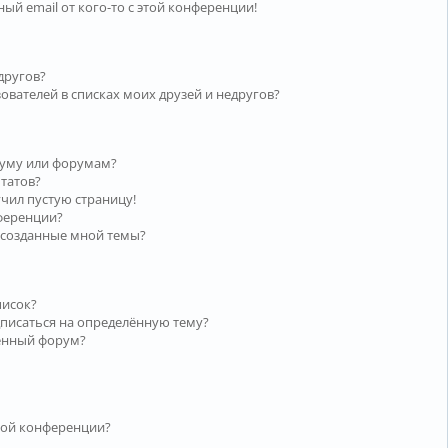
ый email от кого-то с этой конференции!
другов?
ователей в списках моих друзей и недругов?
руму или форумам?
ьтатов?
учил пустую страницу!
нференции?
 созданные мной темы?
писок?
дписаться на определённую тему?
лённый форум?
той конференции?