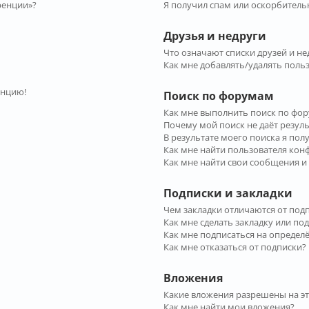
ренции»?
Я получил спам или оскорбительн
Друзья и недруги
Что означают списки друзей и не
Как мне добавлять/удалять польз
енцию!
Поиск по форумам
Как мне выполнить поиск по фо
Почему мой поиск не даёт резул
В результате моего поиска я пол
Как мне найти пользователя ко
Как мне найти свои сообщения и
Подписки и закладки
Чем закладки отличаются от под
Как мне сделать закладку или по
Как мне подписаться на опреде
Как мне отказаться от подписки?
Вложения
Какие вложения разрешены на э
Как мне найти мои вложения?