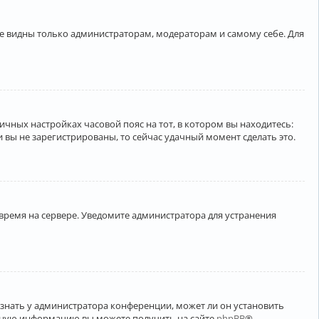
ете видны только администраторам, модераторам и самому себе. Для
личных настройках часовой пояс на тот, в котором вы находитесь:
ли вы не зарегистрированы, то сейчас удачный момент сделать это.
 время на сервере. Уведомите администратора для устранения
узнать у администратора конференции, может ли он установить
ельную информацию вы можете получить на сайте
phpBB
®.