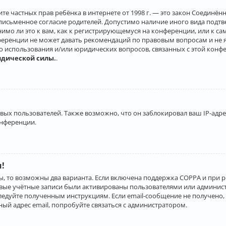
о защите частных прав ребёнка в интернете от 1998 г. — это закон Соеди
письменное согласие родителей. Допустимо наличие иного вида подт
нимо ли это к вам, как к регистрирующемуся на конференции, или к с
ференции не может давать рекомендаций по правовым вопросам и не 
го использования и/или юридических вопросов, связанных с этой конф
идической силы.
.
х пользователей. Также возможно, что он заблокировал ваш IP-адрес
онференции.
и!
ы, то возможны два варианта. Если включена поддержка COPPA и при р
овые учётные записи были активированы пользователями или админист
ледуйте полученным инструкциям. Если email-сообщение не получено, 
ый адрес email, попробуйте связаться с администратором.