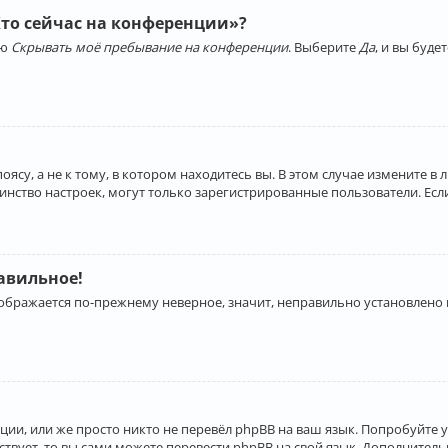
Кто сейчас на конференции»?
ию
Скрывать моё пребывание на конференции
. Выберите
Да
, и вы буд
су, а не к тому, в котором находитесь вы. В этом случае измените в 
льшинство настроек, могут только зарегистрированные пользователи. Ес
равильное!
отображается по-прежнему неверное, значит, неправильно установлено
ии, или же просто никто не перевёл phpBB на ваш язык. Попробуйте 
ествует, то вы сами можете перевести phpBB на свой язык. Дополнит