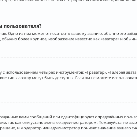
 пользователя?
ия. Одно из них может относиться к вашему званию, обычно это звёзд
, обычно более крупное, изображение известно как «аватара» и обычн
 с использованием четырёх инструментов: «Граватар», «Галерея аватар
акие типы аватар могут быть доступны. Если вы не можете использова
созданных вами сообщений или идентифицируют определённых пользо
и, так как они установлены её администратором. Пожалуйста, не за
прещено, и модератор или администратор понизят значение вашего с