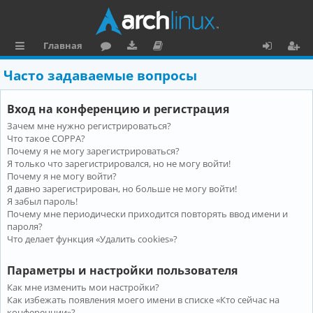
Главная
с
о
аг
о
х
ег
Часто задаваемые вопросы
ы
ру
ру
ку
о
и
Вход на конференцию и регистрация
л
м
зк
м
д
ст
Зачем мне нужно регистрироваться?
к
и
е
р
Что такое COPPA?
и
н
а
Почему я не могу зарегистрироваться?
Я только что зарегистрировался, но не могу войти!
та
ц
Почему я не могу войти?
Я давно зарегистрирован, но больше не могу войти!
ц
и
Я забыл пароль!
и
я
Почему мне периодически приходится повторять ввод имени и
пароля?
я
Что делает функция «Удалить cookies»?
Параметры и настройки пользователя
Как мне изменить мои настройки?
Как избежать появления моего имени в списке «Кто сейчас на
конференции»?