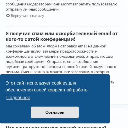
сообщения модераторам; они могут запретить пользователю
отправку личных сообщений.
Вернуться к началу
Я получил спам или оскорбительный email от
кого-то с этой конференции!
Мы сожалеем об этом. Форма отправки email на данной
конференции включает меры предосторожности и
возможность отслеживания пользователей, отправляющих
подобные сообщения. Отправьте email-сообщение
администратору конференции с полной копией полученного
письма. Очень важно включить все заголовки, в которых
содержится детальная информация об отправителе.
Администратор конференции сможет в этом случае принять
Этот сайт использует cookies для
меры.
обеспечения своей корректной работы.
Вернуться к началу
Подробнее
Согласен
Друзья и недруги
Что означают списки друзей и недругов?