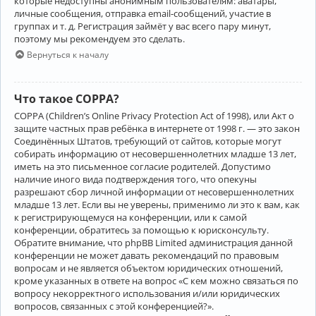
которые недоступны анонимным пользователям: аватары,
личные сообщения, отправка email-сообщений, участие в
группах и т. д. Регистрация займёт у вас всего пару минут,
поэтому мы рекомендуем это сделать.
Вернуться к началу
Что такое COPPA?
COPPA (Children’s Online Privacy Protection Act of 1998), или Акт о
защите частных прав ребёнка в интернете от 1998 г. — это закон
Соединённых Штатов, требующий от сайтов, которые могут
собирать информацию от несовершеннолетних младше 13 лет,
иметь на это письменное согласие родителей. Допустимо
наличие иного вида подтверждения того, что опекуны
разрешают сбор личной информации от несовершеннолетних
младше 13 лет. Если вы не уверены, применимо ли это к вам, как
к регистрирующемуся на конференции, или к самой
конференции, обратитесь за помощью к юрисконсульту.
Обратите внимание, что phpBB Limited администрация данной
конференции не может давать рекомендаций по правовым
вопросам и не является объектом юридических отношений,
кроме указанных в ответе на вопрос «С кем можно связаться по
вопросу некорректного использования и/или юридических
вопросов, связанных с этой конференцией?».