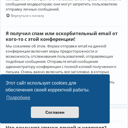
сообщения модераторам; они могут запретить пользователю
отправку личных сообщений.
Вернуться к началу
Я получил спам или оскорбительный email от
кого-то с этой конференции!
Мы сожалеем об этом. Форма отправки email на данной
конференции включает меры предосторожности и
возможность отслеживания пользователей, отправляющих
подобные сообщения. Отправьте email-сообщение
администратору конференции с полной копией полученного
письма. Очень важно включить все заголовки, в которых
содержится детальная информация об отправителе.
Администратор конференции сможет в этом случае принять
Этот сайт использует cookies для
меры.
обеспечения своей корректной работы.
Вернуться к началу
Подробнее
Согласен
Друзья и недруги
Что означают списки друзей и недругов?