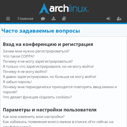
Главная
с
о
аг
о
х
ег
Часто задаваемые вопросы
ы
ру
ру
ку
о
и
Вход на конференцию и регистрация
л
м
зк
м
д
ст
Зачем мне нужно регистрироваться?
к
и
е
р
Что такое COPPA?
и
н
а
Почему я не могу зарегистрироваться?
Я только что зарегистрировался, но не могу войти!
та
ц
Почему я не могу войти?
Я давно зарегистрирован, но больше не могу войти!
ц
и
Я забыл пароль!
и
я
Почему мне периодически приходится повторять ввод имени и
пароля?
я
Что делает функция «Удалить cookies»?
Параметры и настройки пользователя
Как мне изменить мои настройки?
Как избежать появления моего имени в списке «Кто сейчас на
конференции»?