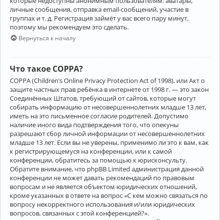
которые недоступны анонимным пользователям: аватары,
личные сообщения, отправка email-сообщений, участие в
группах и т. д. Регистрация займёт у вас всего пару минут,
поэтому мы рекомендуем это сделать.
Вернуться к началу
Что такое COPPA?
COPPA (Children’s Online Privacy Protection Act of 1998), или Акт о
защите частных прав ребёнка в интернете от 1998 г. — это закон
Соединённых Штатов, требующий от сайтов, которые могут
собирать информацию от несовершеннолетних младше 13 лет,
иметь на это письменное согласие родителей. Допустимо
наличие иного вида подтверждения того, что опекуны
разрешают сбор личной информации от несовершеннолетних
младше 13 лет. Если вы не уверены, применимо ли это к вам, как
к регистрирующемуся на конференции, или к самой
конференции, обратитесь за помощью к юрисконсульту.
Обратите внимание, что phpBB Limited администрация данной
конференции не может давать рекомендаций по правовым
вопросам и не является объектом юридических отношений,
кроме указанных в ответе на вопрос «С кем можно связаться по
вопросу некорректного использования и/или юридических
вопросов, связанных с этой конференцией?».