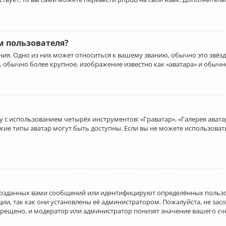
 пользователя?
ия. Одно из них может относиться к вашему званию, обычно это звёзд
, обычно более крупное, изображение известно как «аватара» и обычн
 с использованием четырёх инструментов: «Граватар», «Галерея аватар
акие типы аватар могут быть доступны. Если вы не можете использова
созданных вами сообщений или идентифицируют определённых пользо
и, так как они установлены её администратором. Пожалуйста, не за
прещено, и модератор или администратор понизят значение вашего с