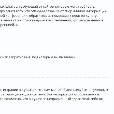
нённых Штатов, требующий от сайтов, которые могут собирать
верждения того, что опекуны разрешают сбор личной информации
амой конференции, обратитесь за помощью к юрисконсульту.
является объектом юридических отношений, кроме указанных в
еренцией?».
 или запретил имя, под которым вы пытаетесь
егистрации вы указали, что вам менее 13 лет, следуйте полученным
ратором до входа в систему. Эта информация отображается в
то возможно, что вы указали неправильный адрес email либо он