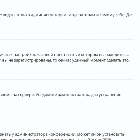
ете видны только администраторам, модераторам и самому себе. Для
личных настройках часовой пояс на тот, в котором вы находитесь:
ли вы не зарегистрированы, то сейчас удачный момент сделать это.
 время на сервере. Уведомите администратора для устранения
узнать у администратора конференции, может ли он установить
ельную информацию вы можете получить на сайте
phpBB
®.