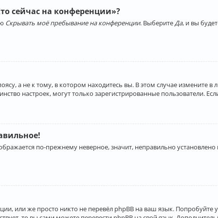
Кто сейчас на конференции»?
ию
Скрывать моё пребывание на конференции
. Выберите
Да
, и вы буд
су, а не к тому, в котором находитесь вы. В этом случае измените в 
льшинство настроек, могут только зарегистрированные пользователи. Ес
равильное!
отображается по-прежнему неверное, значит, неправильно установлено
ии, или же просто никто не перевёл phpBB на ваш язык. Попробуйте 
ествует, то вы сами можете перевести phpBB на свой язык. Дополнит