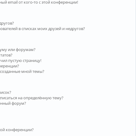
ый email от кого-то с этой конференции!
другов?
ователей в списках моих друзей и недругов?
руму или форумам?
ьтатов?
учил пустую страницу!
нференции?
 созданные мной темы?
писок?
дписаться на определённую тему?
лённый форум?
той конференции?