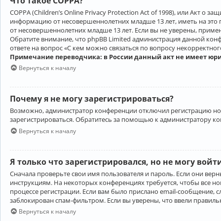
Что такое COPPA?
COPPA (Children’s Online Privacy Protection Act of 1998), или Акт 
информацию от несовершеннолетних младше 13 лет, иметь на это 
от несовершеннолетних младше 13 лет. Если вы не уверены, приме
Обратите внимание, что phpBB Limited администрация данной кон
ответе на вопрос «С кем можно связаться по вопросу некорректно
Примечание переводчика: в России данный акт не имеет юр
Вернуться к началу
Почему я не могу зарегистрироваться?
Возможно, администратор конференции отключил регистрацию новы
зарегистрироваться. Обратитесь за помощью к администратору к
Вернуться к началу
Я только что зарегистрировался, но не могу войт
Сначала проверьте свои имя пользователя и пароль. Если они верн
инструкциям. На некоторых конференциях требуется, чтобы все н
процессе регистрации. Если вам было прислано email-сообщение, с
заблокирован спам-фильтром. Если вы уверены, что ввели правильн
Вернуться к началу