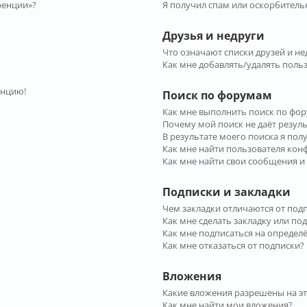
ренции»?
Я получил спам или оскорбительн
Друзья и недруги
Что означают списки друзей и не
Как мне добавлять/удалять польз
енцию!
Поиск по форумам
Как мне выполнить поиск по фо
Почему мой поиск не даёт резул
В результате моего поиска я пол
Как мне найти пользователя ко
Как мне найти свои сообщения и
Подписки и закладки
Чем закладки отличаются от под
Как мне сделать закладку или по
Как мне подписаться на опреде
Как мне отказаться от подписки?
Вложения
Какие вложения разрешены на э
Как мне найти мои вложения?