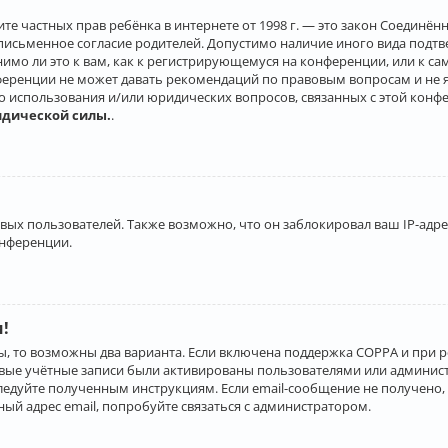
о защите частных прав ребёнка в интернете от 1998 г. — это закон Соеди
письменное согласие родителей. Допустимо наличие иного вида подт
нимо ли это к вам, как к регистрирующемуся на конференции, или к с
ференции не может давать рекомендаций по правовым вопросам и не 
го использования и/или юридических вопросов, связанных с этой конф
идической силы.
.
х пользователей. Также возможно, что он заблокировал ваш IP-адрес
онференции.
и!
ы, то возможны два варианта. Если включена поддержка COPPA и при р
овые учётные записи были активированы пользователями или админист
ледуйте полученным инструкциям. Если email-сообщение не получено, 
ый адрес email, попробуйте связаться с администратором.