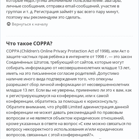
которые недоступны анонимным пользователям: аватары,
личные сообщения, отправка email-сообщений, участие в
группах и т. д. Регистрация займёт у вас всего пару минут,
поэтому мы рекомендуем это сделать.
Вернуться к началу
Что такое COPPA?
COPPA (Children’s Online Privacy Protection Act of 1998), или Акт о
защите частных прав ребёнка в интернете от 1998 г. — это закон
Соединённых Штатов, требующий от сайтов, которые могут
собирать информацию от несовершеннолетних младше 13 лет,
иметь на это письменное согласие родителей. Допустимо
наличие иного вида подтверждения того, что опекуны
разрешают сбор личной информации от несовершеннолетних
младше 13 лет. Если вы не уверены, применимо ли это к вам, как
к регистрирующемуся на конференции, или к самой
конференции, обратитесь за помощью к юрисконсульту.
Обратите внимание, что phpBB Limited администрация данной
конференции не может давать рекомендаций по правовым
вопросам и не является объектом юридических отношений,
кроме указанных в ответе на вопрос «С кем можно связаться по
вопросу некорректного использования и/или юридических
вопросов, связанных с этой конференцией?».