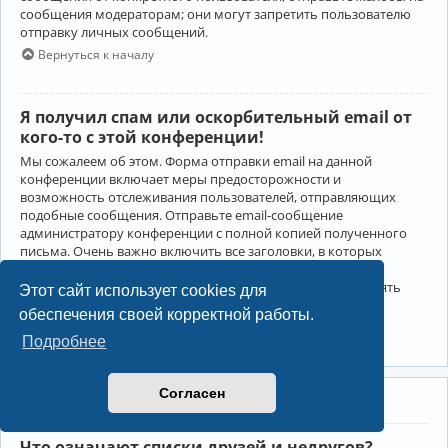
сообщения модераторам; они могут запретить пользователю
отправку личных сообщений.
Вернуться к началу
Я получил спам или оскорбительный email от
кого-то с этой конференции!
Мы сожалеем об этом. Форма отправки email на данной
конференции включает меры предосторожности и
возможность отслеживания пользователей, отправляющих
подобные сообщения. Отправьте email-сообщение
администратору конференции с полной копией полученного
письма. Очень важно включить все заголовки, в которых
содержится детальная информация об отправителе.
Администратор конференции сможет в этом случае принять
Этот сайт использует cookies для
меры.
обеспечения своей корректной работы.
Вернуться к началу
Подробнее
Согласен
Друзья и недруги
Что означают списки друзей и недругов?