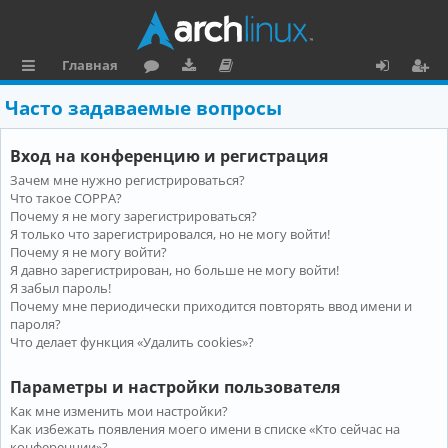
Главная
с
о
аг
о
х
ег
Часто задаваемые вопросы
ы
ру
ру
ку
о
и
Вход на конференцию и регистрация
л
м
зк
м
д
ст
Зачем мне нужно регистрироваться?
к
и
е
р
Что такое COPPA?
и
н
а
Почему я не могу зарегистрироваться?
Я только что зарегистрировался, но не могу войти!
та
ц
Почему я не могу войти?
Я давно зарегистрирован, но больше не могу войти!
ц
и
Я забыл пароль!
и
я
Почему мне периодически приходится повторять ввод имени и
пароля?
я
Что делает функция «Удалить cookies»?
Параметры и настройки пользователя
Как мне изменить мои настройки?
Как избежать появления моего имени в списке «Кто сейчас на
конференции»?