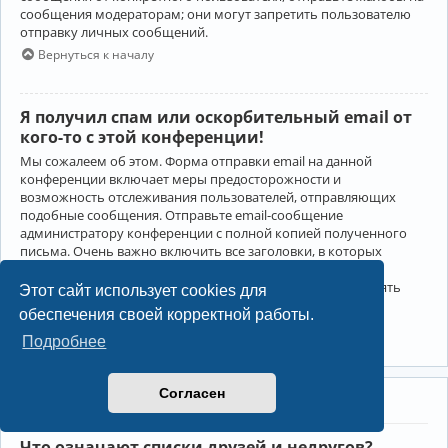
сообщения модераторам; они могут запретить пользователю
отправку личных сообщений.
Вернуться к началу
Я получил спам или оскорбительный email от
кого-то с этой конференции!
Мы сожалеем об этом. Форма отправки email на данной
конференции включает меры предосторожности и
возможность отслеживания пользователей, отправляющих
подобные сообщения. Отправьте email-сообщение
администратору конференции с полной копией полученного
письма. Очень важно включить все заголовки, в которых
содержится детальная информация об отправителе.
Администратор конференции сможет в этом случае принять
Этот сайт использует cookies для
меры.
обеспечения своей корректной работы.
Вернуться к началу
Подробнее
Согласен
Друзья и недруги
Что означают списки друзей и недругов?