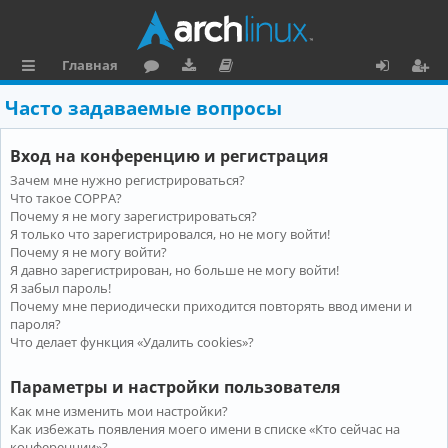
Главная
с
о
аг
о
х
ег
Часто задаваемые вопросы
ы
ру
ру
ку
о
и
Вход на конференцию и регистрация
л
м
зк
м
д
ст
Зачем мне нужно регистрироваться?
к
и
е
р
Что такое COPPA?
и
н
а
Почему я не могу зарегистрироваться?
Я только что зарегистрировался, но не могу войти!
та
ц
Почему я не могу войти?
Я давно зарегистрирован, но больше не могу войти!
ц
и
Я забыл пароль!
и
я
Почему мне периодически приходится повторять ввод имени и
пароля?
я
Что делает функция «Удалить cookies»?
Параметры и настройки пользователя
Как мне изменить мои настройки?
Как избежать появления моего имени в списке «Кто сейчас на
конференции»?