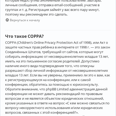
которые недоступны анонимным пользователям: аватары,
личные сообщения, отправка email-сообщений, участие в
группах и т. д. Регистрация займёт у вас всего пару минут,
поэтому мы рекомендуем это сделать.
Вернуться к началу
Что такое COPPA?
COPPA (Children’s Online Privacy Protection Act of 1998), или Акт о
защите частных прав ребёнка в интернете от 1998 г. — это закон
Соединённых Штатов, требующий от сайтов, которые могут
собирать информацию от несовершеннолетних младше 13 лет,
иметь на это письменное согласие родителей. Допустимо
наличие иного вида подтверждения того, что опекуны
разрешают сбор личной информации от несовершеннолетних
младше 13 лет. Если вы не уверены, применимо ли это к вам, как
к регистрирующемуся на конференции, или к самой
конференции, обратитесь за помощью к юрисконсульту.
Обратите внимание, что phpBB Limited администрация данной
конференции не может давать рекомендаций по правовым
вопросам и не является объектом юридических отношений,
кроме указанных в ответе на вопрос «С кем можно связаться по
вопросу некорректного использования и/или юридических
вопросов, связанных с этой конференцией?».