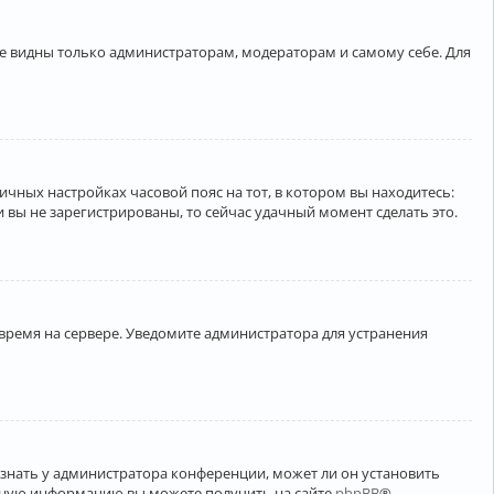
ете видны только администраторам, модераторам и самому себе. Для
личных настройках часовой пояс на тот, в котором вы находитесь:
ли вы не зарегистрированы, то сейчас удачный момент сделать это.
 время на сервере. Уведомите администратора для устранения
узнать у администратора конференции, может ли он установить
ельную информацию вы можете получить на сайте
phpBB
®.