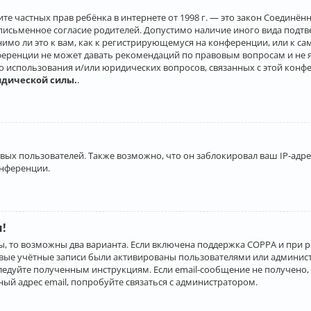
о защите частных прав ребёнка в интернете от 1998 г. — это закон Соеди
письменное согласие родителей. Допустимо наличие иного вида подт
нимо ли это к вам, как к регистрирующемуся на конференции, или к с
ференции не может давать рекомендаций по правовым вопросам и не 
го использования и/или юридических вопросов, связанных с этой конф
идической силы.
.
х пользователей. Также возможно, что он заблокировал ваш IP-адрес
онференции.
и!
ы, то возможны два варианта. Если включена поддержка COPPA и при р
овые учётные записи были активированы пользователями или админист
ледуйте полученным инструкциям. Если email-сообщение не получено, 
ый адрес email, попробуйте связаться с администратором.