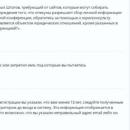
нённых Штатов, требующий от сайтов, которые могут собирать
верждения того, что опекуны разрешают сбор личной информации
амой конференции, обратитесь за помощью к юрисконсульту.
является объектом юридических отношений, кроме указанных в
еренцией?».
 или запретил имя, под которым вы пытаетесь
егистрации вы указали, что вам менее 13 лет, следуйте полученным
ратором до входа в систему. Эта информация отображается в
то возможно, что вы указали неправильный адрес email либо он