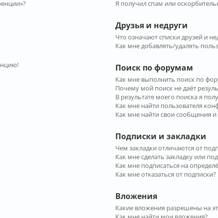
ренции»?
Я получил спам или оскорбительн
Друзья и недруги
Что означают списки друзей и не
Как мне добавлять/удалять польз
енцию!
Поиск по форумам
Как мне выполнить поиск по фо
Почему мой поиск не даёт резул
В результате моего поиска я пол
Как мне найти пользователя ко
Как мне найти свои сообщения и
Подписки и закладки
Чем закладки отличаются от под
Как мне сделать закладку или по
Как мне подписаться на опреде
Как мне отказаться от подписки?
Вложения
Какие вложения разрешены на э
Как мне найти мои вложения?