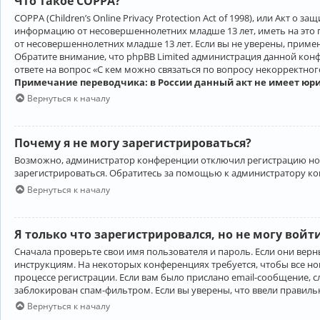
Что такое COPPA?
COPPA (Children’s Online Privacy Protection Act of 1998), или Акт 
информацию от несовершеннолетних младше 13 лет, иметь на это 
от несовершеннолетних младше 13 лет. Если вы не уверены, приме
Обратите внимание, что phpBB Limited администрация данной кон
ответе на вопрос «С кем можно связаться по вопросу некорректно
Примечание переводчика: в России данный акт не имеет юр
Вернуться к началу
Почему я не могу зарегистрироваться?
Возможно, администратор конференции отключил регистрацию новы
зарегистрироваться. Обратитесь за помощью к администратору к
Вернуться к началу
Я только что зарегистрировался, но не могу войт
Сначала проверьте свои имя пользователя и пароль. Если они верн
инструкциям. На некоторых конференциях требуется, чтобы все н
процессе регистрации. Если вам было прислано email-сообщение, с
заблокирован спам-фильтром. Если вы уверены, что ввели правильн
Вернуться к началу