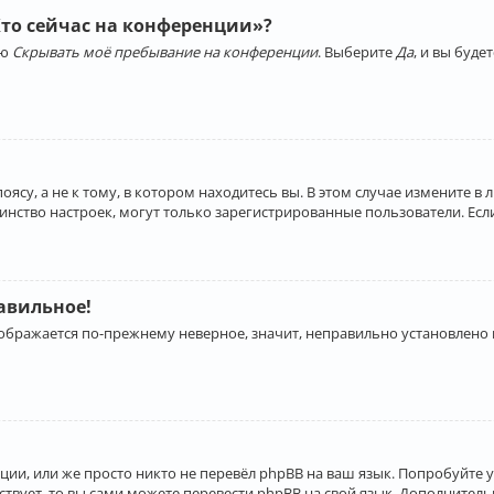
Кто сейчас на конференции»?
ию
Скрывать моё пребывание на конференции
. Выберите
Да
, и вы буд
су, а не к тому, в котором находитесь вы. В этом случае измените в 
льшинство настроек, могут только зарегистрированные пользователи. Ес
равильное!
отображается по-прежнему неверное, значит, неправильно установлено
ии, или же просто никто не перевёл phpBB на ваш язык. Попробуйте 
ествует, то вы сами можете перевести phpBB на свой язык. Дополнит