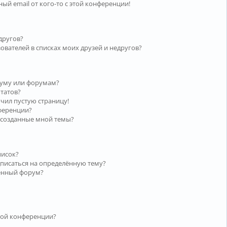
ый email от кого-то с этой конференции!
другов?
ователей в списках моих друзей и недругов?
руму или форумам?
ьтатов?
учил пустую страницу!
нференции?
 созданные мной темы?
писок?
дписаться на определённую тему?
лённый форум?
той конференции?