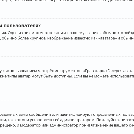
 пользователя?
ия. Одно из них может относиться к вашему званию, обычно это звёзд
, обычно более крупное, изображение известно как «аватара» и обычн
 с использованием четырёх инструментов: «Граватар», «Галерея аватар
акие типы аватар могут быть доступны. Если вы не можете использова
созданных вами сообщений или идентифицируют определённых пользо
и, так как они установлены её администратором. Пожалуйста, не за
прещено, и модератор или администратор понизят значение вашего с