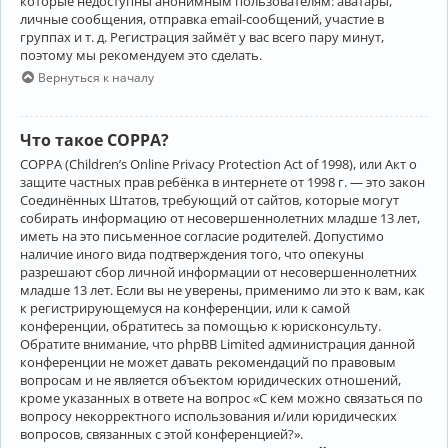
которые недоступны анонимным пользователям: аватары,
личные сообщения, отправка email-сообщений, участие в
группах и т. д. Регистрация займёт у вас всего пару минут,
поэтому мы рекомендуем это сделать.
Вернуться к началу
Что такое COPPA?
COPPA (Children’s Online Privacy Protection Act of 1998), или Акт о
защите частных прав ребёнка в интернете от 1998 г. — это закон
Соединённых Штатов, требующий от сайтов, которые могут
собирать информацию от несовершеннолетних младше 13 лет,
иметь на это письменное согласие родителей. Допустимо
наличие иного вида подтверждения того, что опекуны
разрешают сбор личной информации от несовершеннолетних
младше 13 лет. Если вы не уверены, применимо ли это к вам, как
к регистрирующемуся на конференции, или к самой
конференции, обратитесь за помощью к юрисконсульту.
Обратите внимание, что phpBB Limited администрация данной
конференции не может давать рекомендаций по правовым
вопросам и не является объектом юридических отношений,
кроме указанных в ответе на вопрос «С кем можно связаться по
вопросу некорректного использования и/или юридических
вопросов, связанных с этой конференцией?».