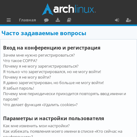
Главная
с
о
аг
о
х
ег
Часто задаваемые вопросы
ы
ру
ру
ку
о
и
Вход на конференцию и регистрация
л
м
зк
м
д
ст
Зачем мне нужно регистрироваться?
к
и
е
р
Что такое COPPA?
и
н
а
Почему я не могу зарегистрироваться?
Я только что зарегистрировался, но не могу войти!
та
ц
Почему я не могу войти?
Я давно зарегистрирован, но больше не могу войти!
ц
и
Я забыл пароль!
и
я
Почему мне периодически приходится повторять ввод имени и
пароля?
я
Что делает функция «Удалить cookies»?
Параметры и настройки пользователя
Как мне изменить мои настройки?
Как избежать появления моего имени в списке «Кто сейчас на
конференции»?