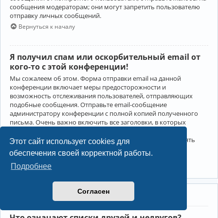
сообщения модераторам; они могут запретить пользователю
отправку личных сообщений.
Вернуться к началу
Я получил спам или оскорбительный email от
кого-то с этой конференции!
Мы сожалеем об этом. Форма отправки email на данной
конференции включает меры предосторожности и
возможность отслеживания пользователей, отправляющих
подобные сообщения. Отправьте email-сообщение
администратору конференции с полной копией полученного
письма. Очень важно включить все заголовки, в которых
содержится детальная информация об отправителе.
Администратор конференции сможет в этом случае принять
Этот сайт использует cookies для
меры.
обеспечения своей корректной работы.
Вернуться к началу
Подробнее
Согласен
Друзья и недруги
Что означают списки друзей и недругов?