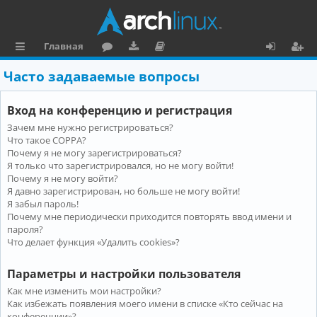
Главная
с
о
аг
о
х
ег
Часто задаваемые вопросы
ы
ру
ру
ку
о
и
Вход на конференцию и регистрация
л
м
зк
м
д
ст
Зачем мне нужно регистрироваться?
к
и
е
р
Что такое COPPA?
и
н
а
Почему я не могу зарегистрироваться?
Я только что зарегистрировался, но не могу войти!
та
ц
Почему я не могу войти?
Я давно зарегистрирован, но больше не могу войти!
ц
и
Я забыл пароль!
и
я
Почему мне периодически приходится повторять ввод имени и
пароля?
я
Что делает функция «Удалить cookies»?
Параметры и настройки пользователя
Как мне изменить мои настройки?
Как избежать появления моего имени в списке «Кто сейчас на
конференции»?