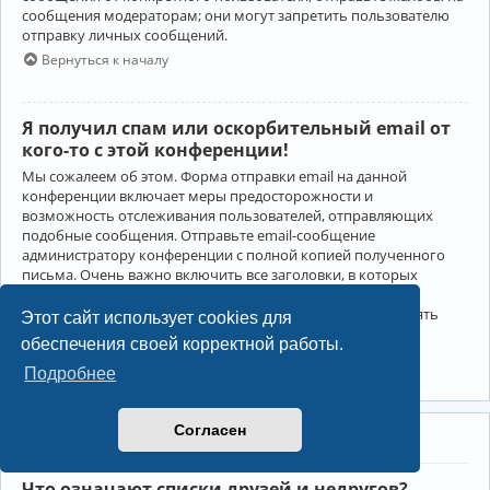
сообщения модераторам; они могут запретить пользователю
отправку личных сообщений.
Вернуться к началу
Я получил спам или оскорбительный email от
кого-то с этой конференции!
Мы сожалеем об этом. Форма отправки email на данной
конференции включает меры предосторожности и
возможность отслеживания пользователей, отправляющих
подобные сообщения. Отправьте email-сообщение
администратору конференции с полной копией полученного
письма. Очень важно включить все заголовки, в которых
содержится детальная информация об отправителе.
Администратор конференции сможет в этом случае принять
Этот сайт использует cookies для
меры.
обеспечения своей корректной работы.
Вернуться к началу
Подробнее
Согласен
Друзья и недруги
Что означают списки друзей и недругов?