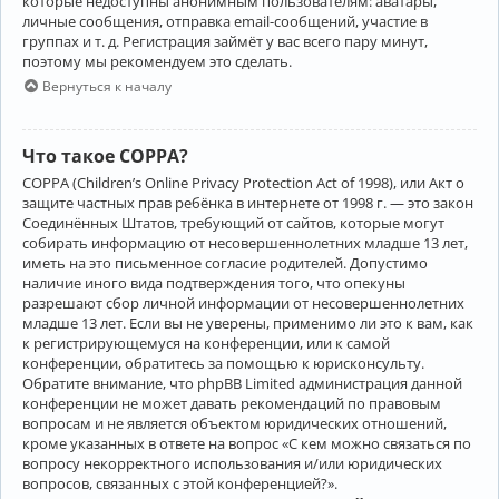
которые недоступны анонимным пользователям: аватары,
личные сообщения, отправка email-сообщений, участие в
группах и т. д. Регистрация займёт у вас всего пару минут,
поэтому мы рекомендуем это сделать.
Вернуться к началу
Что такое COPPA?
COPPA (Children’s Online Privacy Protection Act of 1998), или Акт о
защите частных прав ребёнка в интернете от 1998 г. — это закон
Соединённых Штатов, требующий от сайтов, которые могут
собирать информацию от несовершеннолетних младше 13 лет,
иметь на это письменное согласие родителей. Допустимо
наличие иного вида подтверждения того, что опекуны
разрешают сбор личной информации от несовершеннолетних
младше 13 лет. Если вы не уверены, применимо ли это к вам, как
к регистрирующемуся на конференции, или к самой
конференции, обратитесь за помощью к юрисконсульту.
Обратите внимание, что phpBB Limited администрация данной
конференции не может давать рекомендаций по правовым
вопросам и не является объектом юридических отношений,
кроме указанных в ответе на вопрос «С кем можно связаться по
вопросу некорректного использования и/или юридических
вопросов, связанных с этой конференцией?».