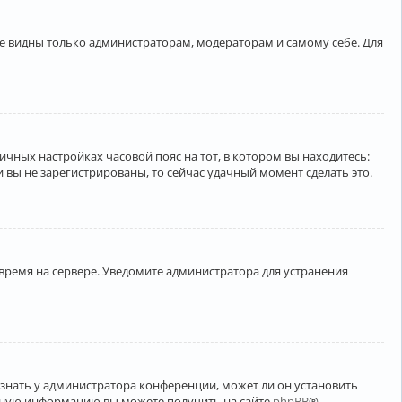
ете видны только администраторам, модераторам и самому себе. Для
личных настройках часовой пояс на тот, в котором вы находитесь:
ли вы не зарегистрированы, то сейчас удачный момент сделать это.
 время на сервере. Уведомите администратора для устранения
узнать у администратора конференции, может ли он установить
ельную информацию вы можете получить на сайте
phpBB
®.