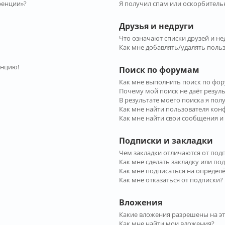
ренции»?
Я получил спам или оскорбительн
Друзья и недруги
Что означают списки друзей и не
Как мне добавлять/удалять польз
енцию!
Поиск по форумам
Как мне выполнить поиск по фо
Почему мой поиск не даёт резул
В результате моего поиска я пол
Как мне найти пользователя ко
Как мне найти свои сообщения и
Подписки и закладки
Чем закладки отличаются от под
Как мне сделать закладку или по
Как мне подписаться на опреде
Как мне отказаться от подписки?
Вложения
Какие вложения разрешены на э
Как мне найти мои вложения?