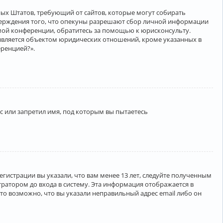
нённых Штатов, требующий от сайтов, которые могут собирать
верждения того, что опекуны разрешают сбор личной информации
амой конференции, обратитесь за помощью к юрисконсульту.
является объектом юридических отношений, кроме указанных в
еренцией?».
 или запретил имя, под которым вы пытаетесь
егистрации вы указали, что вам менее 13 лет, следуйте полученным
ратором до входа в систему. Эта информация отображается в
то возможно, что вы указали неправильный адрес email либо он