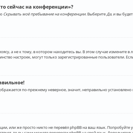
Кто сейчас на конференции»?
ию
Скрывать моё пребывание на конференции
. Выберите
Да
, и вы буд
су, а не к тому, в котором находитесь вы. В этом случае измените в 
льшинство настроек, могут только зарегистрированные пользователи. Ес
равильное!
отображается по-прежнему неверное, значит, неправильно установлено
ии, или же просто никто не перевёл phpBB на ваш язык. Попробуйте 
ествует, то вы сами можете перевести phpBB на свой язык. Дополнит