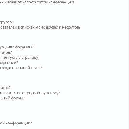
ый email от кого-то с этой конференции!
другов?
ователей в списках моих друзей и недругов?
руму или форумам?
ьтатов?
учил пустую страницу!
нференции?
 созданные мной темы?
писок?
дписаться на определённую тему?
лённый форум?
той конференции?