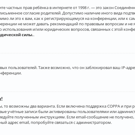
о защите частных прав ребёнка в интернете от 1998 г. — это закон Соеди
письменное согласие родителей. Допустимо наличие иного вида подт
нимо ли это к вам, как к регистрирующемуся на конференции, или к с
ференции не может давать рекомендаций по правовым вопросам и не 
го использования и/или юридических вопросов, связанных с этой конф
идической силы.
.
х пользователей. Также возможно, что он заблокировал ваш IP-адрес
онференции.
и!
ы, то возможны два варианта. Если включена поддержка COPPA и при р
овые учётные записи были активированы пользователями или админист
ледуйте полученным инструкциям. Если email-сообщение не получено, 
ый адрес email, попробуйте связаться с администратором.