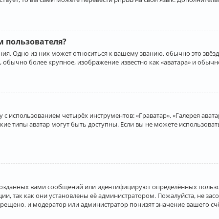
 пользователя?
ия. Одно из них может относиться к вашему званию, обычно это звёзд
, обычно более крупное, изображение известно как «аватара» и обычн
 с использованием четырёх инструментов: «Граватар», «Галерея аватар
акие типы аватар могут быть доступны. Если вы не можете использова
созданных вами сообщений или идентифицируют определённых пользо
и, так как они установлены её администратором. Пожалуйста, не за
прещено, и модератор или администратор понизят значение вашего с