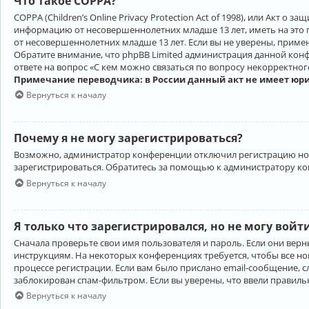
Что такое COPPA?
COPPA (Children’s Online Privacy Protection Act of 1998), или Акт 
информацию от несовершеннолетних младше 13 лет, иметь на это 
от несовершеннолетних младше 13 лет. Если вы не уверены, приме
Обратите внимание, что phpBB Limited администрация данной кон
ответе на вопрос «С кем можно связаться по вопросу некорректно
Примечание переводчика: в России данный акт не имеет юр
Вернуться к началу
Почему я не могу зарегистрироваться?
Возможно, администратор конференции отключил регистрацию новы
зарегистрироваться. Обратитесь за помощью к администратору к
Вернуться к началу
Я только что зарегистрировался, но не могу войт
Сначала проверьте свои имя пользователя и пароль. Если они верн
инструкциям. На некоторых конференциях требуется, чтобы все н
процессе регистрации. Если вам было прислано email-сообщение, с
заблокирован спам-фильтром. Если вы уверены, что ввели правильн
Вернуться к началу