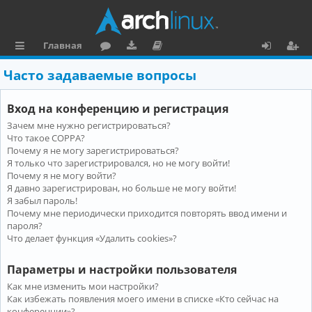
Главная
с
о
аг
о
х
ег
Часто задаваемые вопросы
ы
ру
ру
ку
о
и
Вход на конференцию и регистрация
л
м
зк
м
д
ст
Зачем мне нужно регистрироваться?
к
и
е
р
Что такое COPPA?
и
н
а
Почему я не могу зарегистрироваться?
Я только что зарегистрировался, но не могу войти!
та
ц
Почему я не могу войти?
Я давно зарегистрирован, но больше не могу войти!
ц
и
Я забыл пароль!
и
я
Почему мне периодически приходится повторять ввод имени и
пароля?
я
Что делает функция «Удалить cookies»?
Параметры и настройки пользователя
Как мне изменить мои настройки?
Как избежать появления моего имени в списке «Кто сейчас на
конференции»?