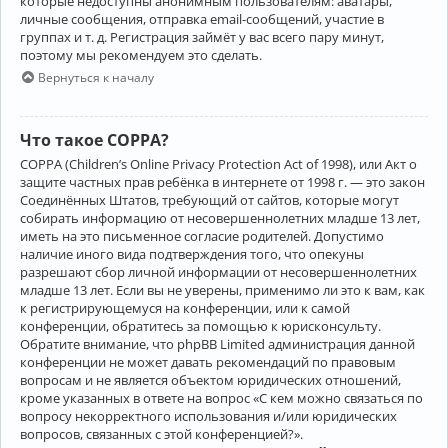
которые недоступны анонимным пользователям: аватары,
личные сообщения, отправка email-сообщений, участие в
группах и т. д. Регистрация займёт у вас всего пару минут,
поэтому мы рекомендуем это сделать.
Вернуться к началу
Что такое COPPA?
COPPA (Children’s Online Privacy Protection Act of 1998), или Акт о
защите частных прав ребёнка в интернете от 1998 г. — это закон
Соединённых Штатов, требующий от сайтов, которые могут
собирать информацию от несовершеннолетних младше 13 лет,
иметь на это письменное согласие родителей. Допустимо
наличие иного вида подтверждения того, что опекуны
разрешают сбор личной информации от несовершеннолетних
младше 13 лет. Если вы не уверены, применимо ли это к вам, как
к регистрирующемуся на конференции, или к самой
конференции, обратитесь за помощью к юрисконсульту.
Обратите внимание, что phpBB Limited администрация данной
конференции не может давать рекомендаций по правовым
вопросам и не является объектом юридических отношений,
кроме указанных в ответе на вопрос «С кем можно связаться по
вопросу некорректного использования и/или юридических
вопросов, связанных с этой конференцией?».