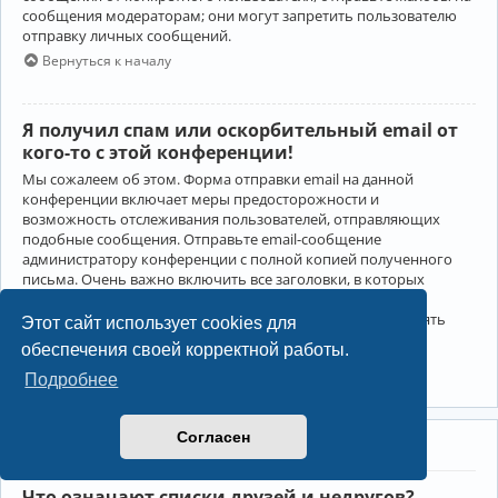
сообщения модераторам; они могут запретить пользователю
отправку личных сообщений.
Вернуться к началу
Я получил спам или оскорбительный email от
кого-то с этой конференции!
Мы сожалеем об этом. Форма отправки email на данной
конференции включает меры предосторожности и
возможность отслеживания пользователей, отправляющих
подобные сообщения. Отправьте email-сообщение
администратору конференции с полной копией полученного
письма. Очень важно включить все заголовки, в которых
содержится детальная информация об отправителе.
Администратор конференции сможет в этом случае принять
Этот сайт использует cookies для
меры.
обеспечения своей корректной работы.
Вернуться к началу
Подробнее
Согласен
Друзья и недруги
Что означают списки друзей и недругов?