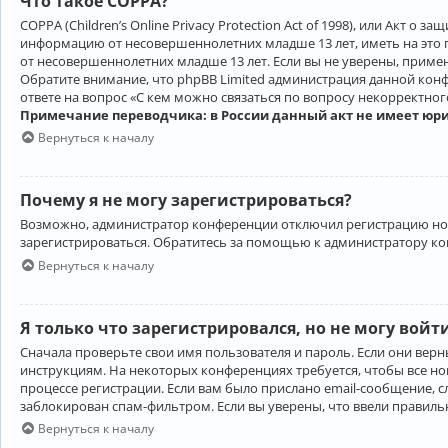
Что такое COPPA?
COPPA (Children’s Online Privacy Protection Act of 1998), или Акт 
информацию от несовершеннолетних младше 13 лет, иметь на это 
от несовершеннолетних младше 13 лет. Если вы не уверены, приме
Обратите внимание, что phpBB Limited администрация данной кон
ответе на вопрос «С кем можно связаться по вопросу некорректно
Примечание переводчика: в России данный акт не имеет юр
Вернуться к началу
Почему я не могу зарегистрироваться?
Возможно, администратор конференции отключил регистрацию новы
зарегистрироваться. Обратитесь за помощью к администратору к
Вернуться к началу
Я только что зарегистрировался, но не могу войт
Сначала проверьте свои имя пользователя и пароль. Если они верн
инструкциям. На некоторых конференциях требуется, чтобы все н
процессе регистрации. Если вам было прислано email-сообщение, с
заблокирован спам-фильтром. Если вы уверены, что ввели правильн
Вернуться к началу