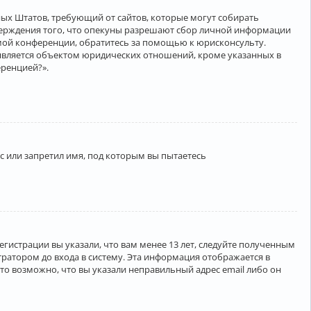
нённых Штатов, требующий от сайтов, которые могут собирать
верждения того, что опекуны разрешают сбор личной информации
амой конференции, обратитесь за помощью к юрисконсульту.
является объектом юридических отношений, кроме указанных в
еренцией?».
 или запретил имя, под которым вы пытаетесь
егистрации вы указали, что вам менее 13 лет, следуйте полученным
ратором до входа в систему. Эта информация отображается в
то возможно, что вы указали неправильный адрес email либо он