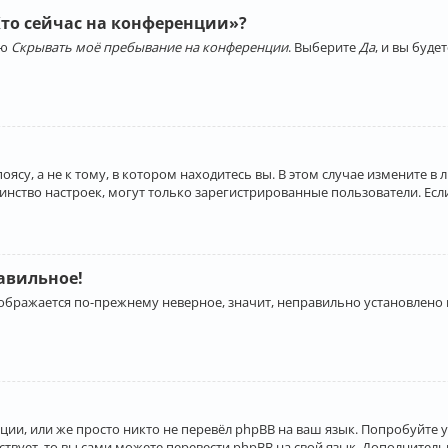
Кто сейчас на конференции»?
ию
Скрывать моё пребывание на конференции
. Выберите
Да
, и вы буд
су, а не к тому, в котором находитесь вы. В этом случае измените в 
льшинство настроек, могут только зарегистрированные пользователи. Ес
равильное!
отображается по-прежнему неверное, значит, неправильно установлено
ии, или же просто никто не перевёл phpBB на ваш язык. Попробуйте 
ествует, то вы сами можете перевести phpBB на свой язык. Дополнит