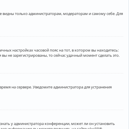
ете видны только администраторам, модераторам и самому себе. Для
личных настройках часовой пояс на тот, в котором вы находитесь:
ли вы не зарегистрированы, то сейчас удачный момент сделать это.
 время на сервере. Уведомите администратора для устранения
узнать у администратора конференции, может ли он установить
ельную информацию вы можете получить на сайте
phpBB
®.