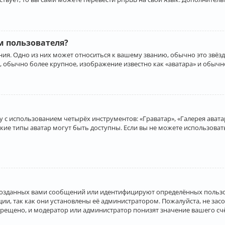
 пользователя?
ия. Одно из них может относиться к вашему званию, обычно это звёзд
, обычно более крупное, изображение известно как «аватара» и обычн
 с использованием четырёх инструментов: «Граватар», «Галерея аватар
акие типы аватар могут быть доступны. Если вы не можете использова
созданных вами сообщений или идентифицируют определённых пользо
и, так как они установлены её администратором. Пожалуйста, не за
прещено, и модератор или администратор понизят значение вашего с