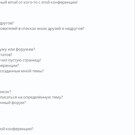
ый email от кого-то с этой конференции!
другов?
ователей в списках моих друзей и недругов?
руму или форумам?
ьтатов?
учил пустую страницу!
нференции?
 созданные мной темы?
писок?
дписаться на определённую тему?
лённый форум?
той конференции?