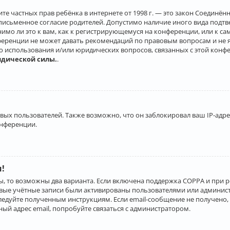
о защите частных прав ребёнка в интернете от 1998 г. — это закон Соеди
письменное согласие родителей. Допустимо наличие иного вида подт
нимо ли это к вам, как к регистрирующемуся на конференции, или к с
ференции не может давать рекомендаций по правовым вопросам и не 
го использования и/или юридических вопросов, связанных с этой конф
идической силы.
.
х пользователей. Также возможно, что он заблокировал ваш IP-адрес
онференции.
и!
ы, то возможны два варианта. Если включена поддержка COPPA и при р
овые учётные записи были активированы пользователями или админист
ледуйте полученным инструкциям. Если email-сообщение не получено, 
ый адрес email, попробуйте связаться с администратором.