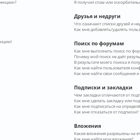
ренции»?
Я получил спам или оскорбительн
Друзья и недруги
Что означают списки друзей и не
Как мне добавлять/удалять польз
енцию!
Поиск по форумам
Как мне выполнить поиск по фо
Почему мой поиск не даёт резул
В результате моего поиска я пол
Как мне найти пользователя ко
Как мне найти свои сообщения и
Подписки и закладки
Чем закладки отличаются от под
Как мне сделать закладку или по
Как мне подписаться на опреде
Как мне отказаться от подписки?
Вложения
Какие вложения разрешены на э
Как мне найти мои вложения?