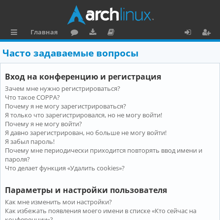
Главная
с
о
аг
о
х
ег
Часто задаваемые вопросы
ы
ру
ру
ку
о
и
Вход на конференцию и регистрация
л
м
зк
м
д
ст
Зачем мне нужно регистрироваться?
к
и
е
р
Что такое COPPA?
и
н
а
Почему я не могу зарегистрироваться?
Я только что зарегистрировался, но не могу войти!
та
ц
Почему я не могу войти?
Я давно зарегистрирован, но больше не могу войти!
ц
и
Я забыл пароль!
и
я
Почему мне периодически приходится повторять ввод имени и
пароля?
я
Что делает функция «Удалить cookies»?
Параметры и настройки пользователя
Как мне изменить мои настройки?
Как избежать появления моего имени в списке «Кто сейчас на
конференции»?