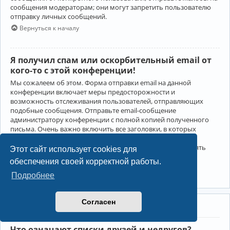
сообщения модераторам; они могут запретить пользователю
отправку личных сообщений.
Вернуться к началу
Я получил спам или оскорбительный email от
кого-то с этой конференции!
Мы сожалеем об этом. Форма отправки email на данной
конференции включает меры предосторожности и
возможность отслеживания пользователей, отправляющих
подобные сообщения. Отправьте email-сообщение
администратору конференции с полной копией полученного
письма. Очень важно включить все заголовки, в которых
содержится детальная информация об отправителе.
Администратор конференции сможет в этом случае принять
Этот сайт использует cookies для
меры.
обеспечения своей корректной работы.
Вернуться к началу
Подробнее
Согласен
Друзья и недруги
Что означают списки друзей и недругов?