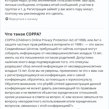
которые недоступны анонимным пользователям: аватары,
личные сообщения, отправка email-сообщений, участие в
группах и т. д. Регистрация займёт у вас всего пару минут,
поэтому мы рекомендуем это сделать.
Вернуться к началу
Что такое COPPA?
COPPA (Children’s Online Privacy Protection Act of 1998), или Акт о
защите частных прав ребёнка в интернете от 1998 г. — это закон
Соединённых Штатов, требующий от сайтов, которые могут
собирать информацию от несовершеннолетних младше 13 лет,
иметь на это письменное согласие родителей. Допустимо
наличие иного вида подтверждения того, что опекуны
разрешают сбор личной информации от несовершеннолетних
младше 13 лет. Если вы не уверены, применимо ли это к вам, как
к регистрирующемуся на конференции, или к самой
конференции, обратитесь за помощью к юрисконсульту.
Обратите внимание, что phpBB Limited администрация данной
конференции не может давать рекомендаций по правовым
вопросам и не является объектом юридических отношений,
кроме указанных в ответе на вопрос «С кем можно связаться по
вопросу некорректного использования и/или юридических
вопросов, связанных с этой конференцией?».