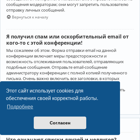
сообщения модераторам; они могут запретить пользователю
отправку личных сообщений.
Вернуться к началу
Я получил спам или оскорбительный email от
кого-то с этой конференции!
Мы сожалеем об этом. Форма отправки email на данной
конференции включает меры предосторожности и
возможность отслеживания пользователей, отправляющих
подобные сообщения. Отправьте email-сообщение
администратору конференции с полной копией полученного
письма. Очень важно включить все заголовки, в которых
содержится детальная информация об отправителе.
Администратор конференции сможет в этом случае принять
Этот сайт использует cookies для
меры.
обеспечения своей корректной работы.
Вернуться к началу
Подробнее
Согласен
Друзья и недруги
Что означают списки друзей и недругов?