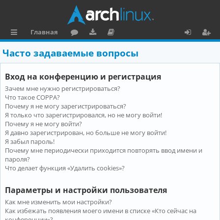
Главная
с
о
аг
о
х
ег
Часто задаваемые вопросы
ы
ру
ру
ку
о
и
Вход на конференцию и регистрация
л
м
зк
м
д
ст
Зачем мне нужно регистрироваться?
к
и
е
р
Что такое COPPA?
и
н
а
Почему я не могу зарегистрироваться?
Я только что зарегистрировался, но не могу войти!
та
ц
Почему я не могу войти?
Я давно зарегистрирован, но больше не могу войти!
ц
и
Я забыл пароль!
и
я
Почему мне периодически приходится повторять ввод имени и
пароля?
я
Что делает функция «Удалить cookies»?
Параметры и настройки пользователя
Как мне изменить мои настройки?
Как избежать появления моего имени в списке «Кто сейчас на
конференции»?