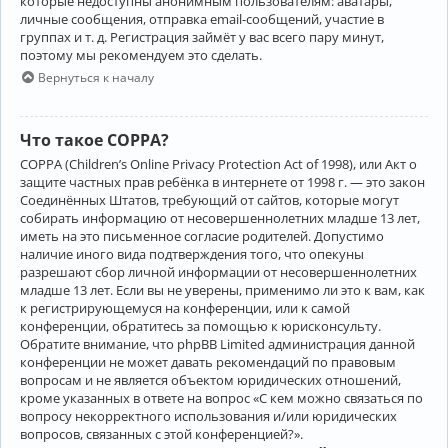
которые недоступны анонимным пользователям: аватары,
личные сообщения, отправка email-сообщений, участие в
группах и т. д. Регистрация займёт у вас всего пару минут,
поэтому мы рекомендуем это сделать.
Вернуться к началу
Что такое COPPA?
COPPA (Children’s Online Privacy Protection Act of 1998), или Акт о
защите частных прав ребёнка в интернете от 1998 г. — это закон
Соединённых Штатов, требующий от сайтов, которые могут
собирать информацию от несовершеннолетних младше 13 лет,
иметь на это письменное согласие родителей. Допустимо
наличие иного вида подтверждения того, что опекуны
разрешают сбор личной информации от несовершеннолетних
младше 13 лет. Если вы не уверены, применимо ли это к вам, как
к регистрирующемуся на конференции, или к самой
конференции, обратитесь за помощью к юрисконсульту.
Обратите внимание, что phpBB Limited администрация данной
конференции не может давать рекомендаций по правовым
вопросам и не является объектом юридических отношений,
кроме указанных в ответе на вопрос «С кем можно связаться по
вопросу некорректного использования и/или юридических
вопросов, связанных с этой конференцией?».