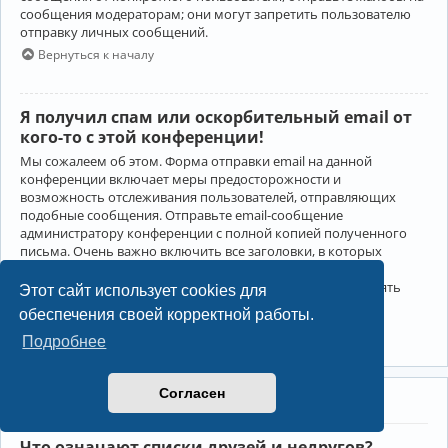
сообщения модераторам; они могут запретить пользователю
отправку личных сообщений.
Вернуться к началу
Я получил спам или оскорбительный email от
кого-то с этой конференции!
Мы сожалеем об этом. Форма отправки email на данной
конференции включает меры предосторожности и
возможность отслеживания пользователей, отправляющих
подобные сообщения. Отправьте email-сообщение
администратору конференции с полной копией полученного
письма. Очень важно включить все заголовки, в которых
содержится детальная информация об отправителе.
Администратор конференции сможет в этом случае принять
Этот сайт использует cookies для
меры.
обеспечения своей корректной работы.
Вернуться к началу
Подробнее
Согласен
Друзья и недруги
Что означают списки друзей и недругов?