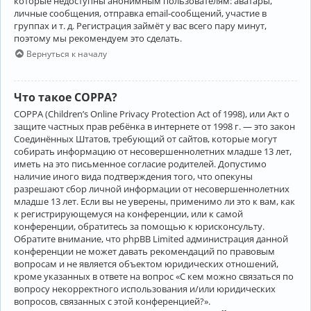
которые недоступны анонимным пользователям: аватары,
личные сообщения, отправка email-сообщений, участие в
группах и т. д. Регистрация займёт у вас всего пару минут,
поэтому мы рекомендуем это сделать.
Вернуться к началу
Что такое COPPA?
COPPA (Children’s Online Privacy Protection Act of 1998), или Акт о
защите частных прав ребёнка в интернете от 1998 г. — это закон
Соединённых Штатов, требующий от сайтов, которые могут
собирать информацию от несовершеннолетних младше 13 лет,
иметь на это письменное согласие родителей. Допустимо
наличие иного вида подтверждения того, что опекуны
разрешают сбор личной информации от несовершеннолетних
младше 13 лет. Если вы не уверены, применимо ли это к вам, как
к регистрирующемуся на конференции, или к самой
конференции, обратитесь за помощью к юрисконсульту.
Обратите внимание, что phpBB Limited администрация данной
конференции не может давать рекомендаций по правовым
вопросам и не является объектом юридических отношений,
кроме указанных в ответе на вопрос «С кем можно связаться по
вопросу некорректного использования и/или юридических
вопросов, связанных с этой конференцией?».