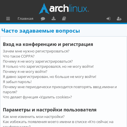
Главная
с
о
аг
о
х
ег
Часто задаваемые вопросы
ы
ру
ру
ку
о
и
Вход на конференцию и регистрация
л
м
зк
м
д
ст
Зачем мне нужно регистрироваться?
к
и
е
р
Что такое COPPA?
и
н
а
Почему я не могу зарегистрироваться?
Я только что зарегистрировался, но не могу войти!
та
ц
Почему я не могу войти?
Я давно зарегистрирован, но больше не могу войти!
ц
и
Я забыл пароль!
и
я
Почему мне периодически приходится повторять ввод имени и
пароля?
я
Что делает функция «Удалить cookies»?
Параметры и настройки пользователя
Как мне изменить мои настройки?
Как избежать появления моего имени в списке «Кто сейчас на
конференции»?