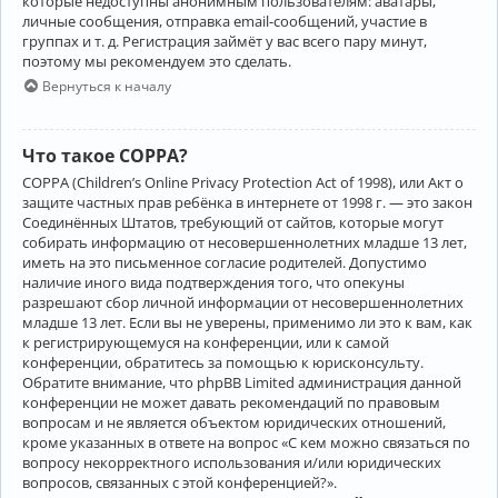
которые недоступны анонимным пользователям: аватары,
личные сообщения, отправка email-сообщений, участие в
группах и т. д. Регистрация займёт у вас всего пару минут,
поэтому мы рекомендуем это сделать.
Вернуться к началу
Что такое COPPA?
COPPA (Children’s Online Privacy Protection Act of 1998), или Акт о
защите частных прав ребёнка в интернете от 1998 г. — это закон
Соединённых Штатов, требующий от сайтов, которые могут
собирать информацию от несовершеннолетних младше 13 лет,
иметь на это письменное согласие родителей. Допустимо
наличие иного вида подтверждения того, что опекуны
разрешают сбор личной информации от несовершеннолетних
младше 13 лет. Если вы не уверены, применимо ли это к вам, как
к регистрирующемуся на конференции, или к самой
конференции, обратитесь за помощью к юрисконсульту.
Обратите внимание, что phpBB Limited администрация данной
конференции не может давать рекомендаций по правовым
вопросам и не является объектом юридических отношений,
кроме указанных в ответе на вопрос «С кем можно связаться по
вопросу некорректного использования и/или юридических
вопросов, связанных с этой конференцией?».