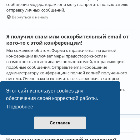
сообщения модераторам; они могут запретить пользователю
отправку личных сообщений.
Вернуться к началу
Я получил спам или оскорбительный email от
кого-то с этой конференции!
Мы сожалеем об этом. Форма отправки email на данной
конференции включает меры предосторожности и
возможность отслеживания пользователей, отправляющих
подобные сообщения. Отправьте email-сообщение
администратору конференции с полной копией полученного
письма. Очень важно включить все заголовки, в которых
содержится детальная информация об отправителе.
Администратор конференции сможет в этом случае принять
Этот сайт использует cookies для
меры.
обеспечения своей корректной работы.
Вернуться к началу
Подробнее
Согласен
Друзья и недруги
Что означают списки друзей и недругов?