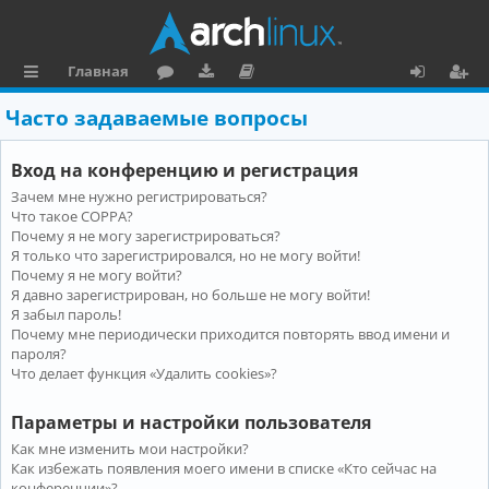
Главная
с
о
аг
о
х
ег
Часто задаваемые вопросы
ы
ру
ру
ку
о
и
Вход на конференцию и регистрация
л
м
зк
м
д
ст
Зачем мне нужно регистрироваться?
к
и
е
р
Что такое COPPA?
и
н
а
Почему я не могу зарегистрироваться?
Я только что зарегистрировался, но не могу войти!
та
ц
Почему я не могу войти?
Я давно зарегистрирован, но больше не могу войти!
ц
и
Я забыл пароль!
и
я
Почему мне периодически приходится повторять ввод имени и
пароля?
я
Что делает функция «Удалить cookies»?
Параметры и настройки пользователя
Как мне изменить мои настройки?
Как избежать появления моего имени в списке «Кто сейчас на
конференции»?