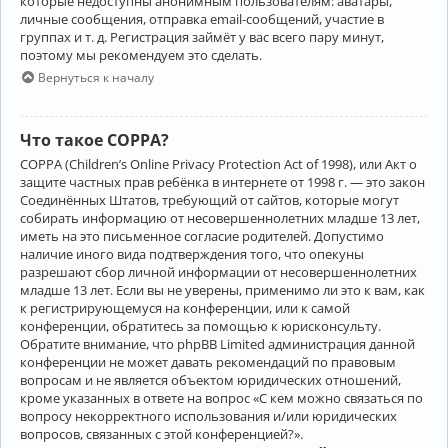
которые недоступны анонимным пользователям: аватары,
личные сообщения, отправка email-сообщений, участие в
группах и т. д. Регистрация займёт у вас всего пару минут,
поэтому мы рекомендуем это сделать.
Вернуться к началу
Что такое COPPA?
COPPA (Children’s Online Privacy Protection Act of 1998), или Акт о
защите частных прав ребёнка в интернете от 1998 г. — это закон
Соединённых Штатов, требующий от сайтов, которые могут
собирать информацию от несовершеннолетних младше 13 лет,
иметь на это письменное согласие родителей. Допустимо
наличие иного вида подтверждения того, что опекуны
разрешают сбор личной информации от несовершеннолетних
младше 13 лет. Если вы не уверены, применимо ли это к вам, как
к регистрирующемуся на конференции, или к самой
конференции, обратитесь за помощью к юрисконсульту.
Обратите внимание, что phpBB Limited администрация данной
конференции не может давать рекомендаций по правовым
вопросам и не является объектом юридических отношений,
кроме указанных в ответе на вопрос «С кем можно связаться по
вопросу некорректного использования и/или юридических
вопросов, связанных с этой конференцией?».