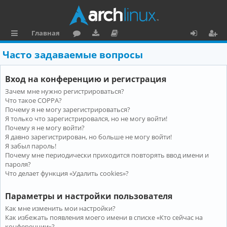
Главная
с
о
аг
о
х
ег
Часто задаваемые вопросы
ы
ру
ру
ку
о
и
Вход на конференцию и регистрация
л
м
зк
м
д
ст
Зачем мне нужно регистрироваться?
к
и
е
р
Что такое COPPA?
и
н
а
Почему я не могу зарегистрироваться?
Я только что зарегистрировался, но не могу войти!
та
ц
Почему я не могу войти?
Я давно зарегистрирован, но больше не могу войти!
ц
и
Я забыл пароль!
и
я
Почему мне периодически приходится повторять ввод имени и
пароля?
я
Что делает функция «Удалить cookies»?
Параметры и настройки пользователя
Как мне изменить мои настройки?
Как избежать появления моего имени в списке «Кто сейчас на
конференции»?