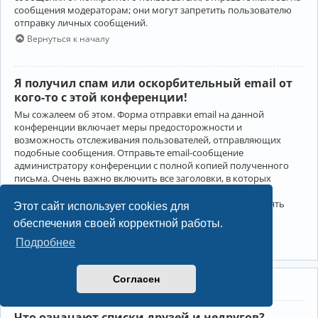
сообщения модераторам; они могут запретить пользователю
отправку личных сообщений.
Вернуться к началу
Я получил спам или оскорбительный email от
кого-то с этой конференции!
Мы сожалеем об этом. Форма отправки email на данной
конференции включает меры предосторожности и
возможность отслеживания пользователей, отправляющих
подобные сообщения. Отправьте email-сообщение
администратору конференции с полной копией полученного
письма. Очень важно включить все заголовки, в которых
содержится детальная информация об отправителе.
Администратор конференции сможет в этом случае принять
Этот сайт использует cookies для
меры.
обеспечения своей корректной работы.
Вернуться к началу
Подробнее
Согласен
Друзья и недруги
Что означают списки друзей и недругов?